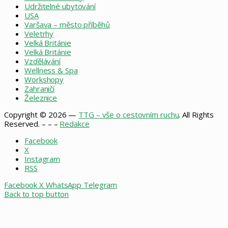
Udržitelné ubytování
USA
Varšava – město příběhů
Veletrhy
Velká Británie
Velká Británie
Vzdělávání
Wellness & Spa
Workshopy
Zahraničí
Železnice
Copyright © 2026 —
TTG – vše o cestovním ruchu
. All Rights
Reserved. – – –
Redakce
Facebook
X
Instagram
RSS
Facebook
X
WhatsApp
Telegram
Back to top button