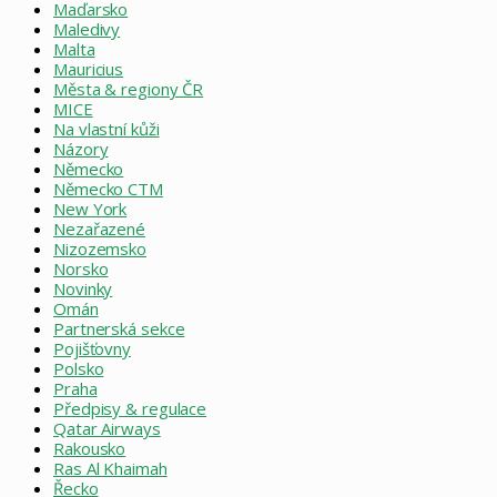
Maďarsko
Maledivy
Malta
Mauricius
Města & regiony ČR
MICE
Na vlastní kůži
Názory
Německo
Německo CTM
New York
Nezařazené
Nizozemsko
Norsko
Novinky
Omán
Partnerská sekce
Pojišťovny
Polsko
Praha
Předpisy & regulace
Qatar Airways
Rakousko
Ras Al Khaimah
Řecko