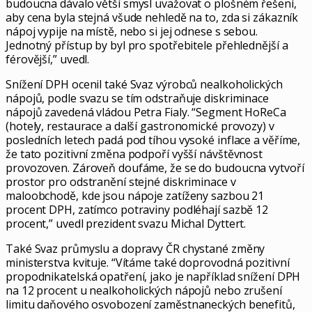
budoucna dávalo větší smysl uvažovat o plošném řešení,
aby cena byla stejná všude nehledě na to, zda si zákazník
nápoj vypije na místě, nebo si jej odnese s sebou.
Jednotný přístup by byl pro spotřebitele přehlednější a
férovější,” uvedl.
Snížení DPH ocenil také Svaz výrobců nealkoholických
nápojů, podle svazu se tím odstraňuje diskriminace
nápojů zavedená vládou Petra Fialy. “Segment HoReCa
(hotely, restaurace a další gastronomické provozy) v
posledních letech padá pod tíhou vysoké inflace a věříme,
že tato pozitivní změna podpoří vyšší návštěvnost
provozoven. Zároveň doufáme, že se do budoucna vytvoří
prostor pro odstranění stejné diskriminace v
maloobchodě, kde jsou nápoje zatíženy sazbou 21
procent DPH, zatímco potraviny podléhají sazbě 12
procent,” uvedl prezident svazu Michal Dyttert.
Také Svaz průmyslu a dopravy ČR chystané změny
ministerstva kvituje. “Vítáme také doprovodná pozitivní
propodnikatelská opatření, jako je například snížení DPH
na 12 procent u nealkoholických nápojů nebo zrušení
limitu daňového osvobození zaměstnaneckých benefitů,