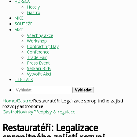
HORECA
Hotely
Gastro
MICE
SOUTĚŽE
AKCE
Všechny akce
Workshop
Contracting Day
Conference
Trade Fair
Press Event
Setkání B2B
Vytvořit Akci
TTG TALK
Vyhledat
Home
/
Gastro
/
Restauratéři: Legalizace spropitného zajistí
rozvoj gastronomie
Gastro
Novinky
Předpisy & regulace
Restauratéři: Legalizace