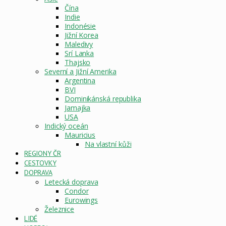
Čína
Indie
Indonésie
Jižní Korea
Maledivy
Srí Lanka
Thajsko
Severní a Jižní Amerika
Argentina
BVI
Dominikánská republika
Jamajka
USA
Indický oceán
Mauricius
Na vlastní kůži
REGIONY ČR
CESTOVKY
DOPRAVA
Letecká doprava
Condor
Eurowings
Železnice
LIDÉ