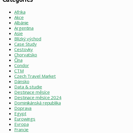
Afrika
Akce
Albánie
Argentina
Asie
Blízký východ
Case Study
Cestovky
Chorvatsko
Čína
Condor
CTM
Czech Travel Market
Dánsko
Data & studie
Destinace měsíce
Destinace měsíce 2024
Dominikánská republika
Doprava
Egypt
Eurowings
Evropa
Francie