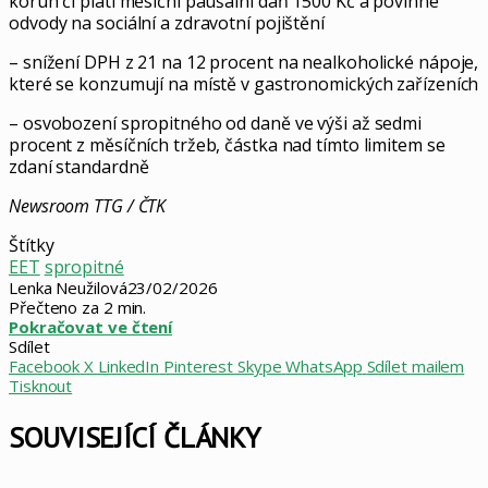
korun či platí měsíční paušální daň 1500 Kč a povinné
odvody na sociální a zdravotní pojištění
– snížení DPH z 21 na 12 procent na nealkoholické nápoje,
které se konzumují na místě v gastronomických zařízeních
– osvobození spropitného od daně ve výši až sedmi
procent z měsíčních tržeb, částka nad tímto limitem se
zdaní standardně
Newsroom TTG / ČTK
Štítky
EET
spropitné
Lenka Neužilová
23/02/2026
Přečteno za 2 min.
Pokračovat ve čtení
Sdílet
Facebook
X
LinkedIn
Pinterest
Skype
WhatsApp
Sdílet mailem
Tisknout
SOUVISEJÍCÍ ČLÁNKY