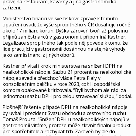
právě na restaurace, kavárny a jiná gastronomická
zařízení.
Ministerstvo financí ve své tiskové zprávě k tomuto
opatření uvádí, že výše spropitného v ČR dosahuje ročně
okolo 17 miliard korun. Dýška zároveň tvoří až polovinu
příjmů zaměstnanců v gastronomii, připomíná Kastner.
Legalizace spropitného tak podle něj povede k tomu, že
lidé pracující v gastronomii dosáhnou na stejné výhody
jako zaměstnanci z jiných oborů.
Kastner přivítal i krok ministerstva na snížení DPH na
nealkoholické nápoje. Sazbu 21 procent na nealkoholické
nápoje zavedla předchozí vláda Petra Fialy v
konsolidačním balíčku v roce 2023, což Hospodářská
komora opakovaně kritizovala. “Byli bychom ale rádi za
jednotnou sazbu DPH pro celou stravovací službu,” dodal.
Plošnější řešení v případě DPH na nealkoholické nápoje
by uvítal i prezident Svazu obchodu a cestovního ruchu
Tomáš Prouza. “Snížení DPH u nealkoholických nápojů v
gastronomii vítáme, protože může zlevnit finální produkt
pro spotřebitele a rozhýbat trh. Zároveň by ale do