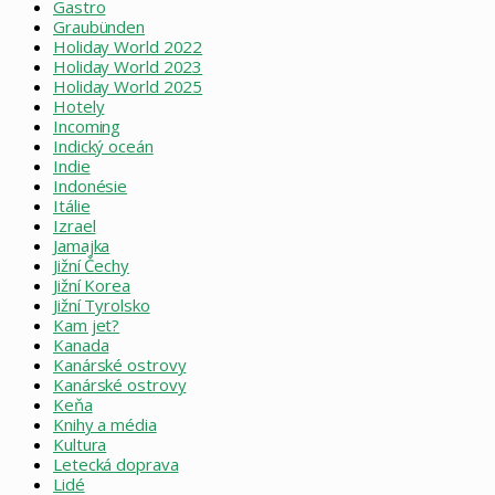
Gastro
Graubünden
Holiday World 2022
Holiday World 2023
Holiday World 2025
Hotely
Incoming
Indický oceán
Indie
Indonésie
Itálie
Izrael
Jamajka
Jižní Čechy
Jižní Korea
Jižní Tyrolsko
Kam jet?
Kanada
Kanárské ostrovy
Kanárské ostrovy
Keňa
Knihy a média
Kultura
Letecká doprava
Lidé