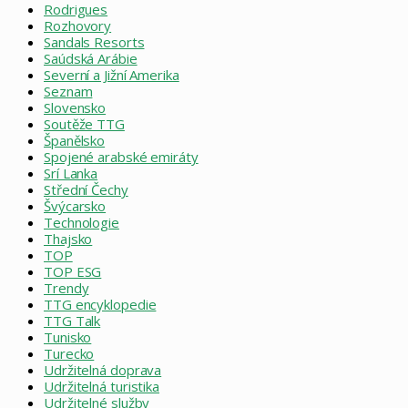
Rodrigues
Rozhovory
Sandals Resorts
Saúdská Arábie
Severní a Jižní Amerika
Seznam
Slovensko
Soutěže TTG
Španělsko
Spojené arabské emiráty
Srí Lanka
Střední Čechy
Švýcarsko
Technologie
Thajsko
TOP
TOP ESG
Trendy
TTG encyklopedie
TTG Talk
Tunisko
Turecko
Udržitelná doprava
Udržitelná turistika
Udržitelné služby