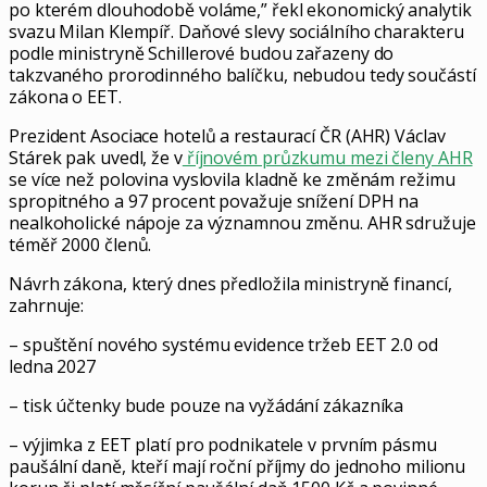
po kterém dlouhodobě voláme,” řekl ekonomický analytik
svazu Milan Klempíř. Daňové slevy sociálního charakteru
podle ministryně Schillerové budou zařazeny do
takzvaného prorodinného balíčku, nebudou tedy součástí
zákona o EET.
Prezident Asociace hotelů a restaurací ČR (AHR) Václav
Stárek pak uvedl, že v
říjnovém průzkumu mezi členy AHR
se více než polovina vyslovila kladně ke změnám režimu
spropitného a 97 procent považuje snížení DPH na
nealkoholické nápoje za významnou změnu. AHR sdružuje
téměř 2000 členů.
Návrh zákona, který dnes předložila ministryně financí,
zahrnuje:
– spuštění nového systému evidence tržeb EET 2.0 od
ledna 2027
– tisk účtenky bude pouze na vyžádání zákazníka
– výjimka z EET platí pro podnikatele v prvním pásmu
paušální daně, kteří mají roční příjmy do jednoho milionu