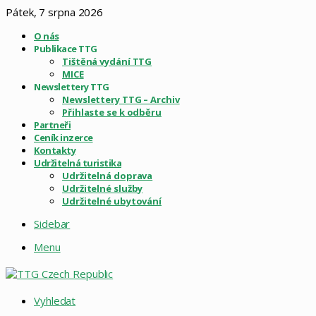
Pátek, 7 srpna 2026
O nás
Publikace TTG
Tištěná vydání TTG
MICE
Newslettery TTG
Newslettery TTG – Archiv
Přihlaste se k odběru
Partneři
Ceník inzerce
Kontakty
Udržitelná turistika
Udržitelná doprava
Udržitelné služby
Udržitelné ubytování
Sidebar
Menu
Vyhledat