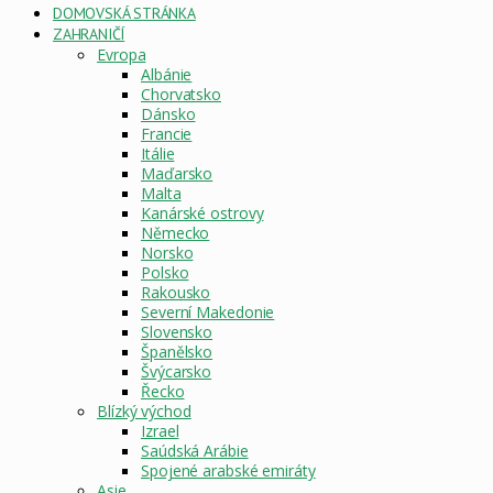
DOMOVSKÁ STRÁNKA
ZAHRANIČÍ
Evropa
Albánie
Chorvatsko
Dánsko
Francie
Itálie
Maďarsko
Malta
Kanárské ostrovy
Německo
Norsko
Polsko
Rakousko
Severní Makedonie
Slovensko
Španělsko
Švýcarsko
Řecko
Blízký východ
Izrael
Saúdská Arábie
Spojené arabské emiráty
Asie