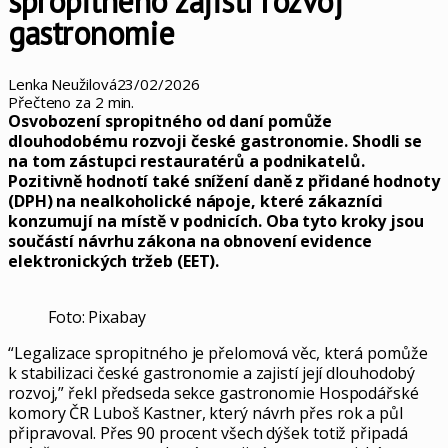
spropitného zajistí rozvoj
gastronomie
Lenka Neužilová
23/02/2026
Přečteno za 2 min.
Osvobození spropitného od daní pomůže
dlouhodobému rozvoji české gastronomie. Shodli se
na tom zástupci restauratérů a podnikatelů.
Pozitivně hodnotí také snížení daně z přidané hodnoty
(DPH) na nealkoholické nápoje, které zákazníci
konzumují na místě v podnicích. Oba tyto kroky jsou
součástí návrhu zákona na obnovení evidence
elektronických tržeb (EET).
Foto: Pixabay
“Legalizace spropitného je přelomová věc, která pomůže
k stabilizaci české gastronomie a zajistí její dlouhodobý
rozvoj,” řekl předseda sekce gastronomie Hospodářské
komory ČR Luboš Kastner, který návrh přes rok a půl
připravoval. Přes 90 procent všech dýšek totiž připadá