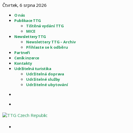
Čtvrtek, 6 srpna 2026
O nás
Publikace TTG
Tištěná vydání TTG
MICE
Newslettery TTG
Newslettery TTG – Archiv
Přihlaste se k odběru
Partneři
Ceník inzerce
Kontakty
Udržitelná turistika
Udržitelná doprava
Udržitelné služby
Udržitelné ubytování
Sidebar
Menu
Vyhledat