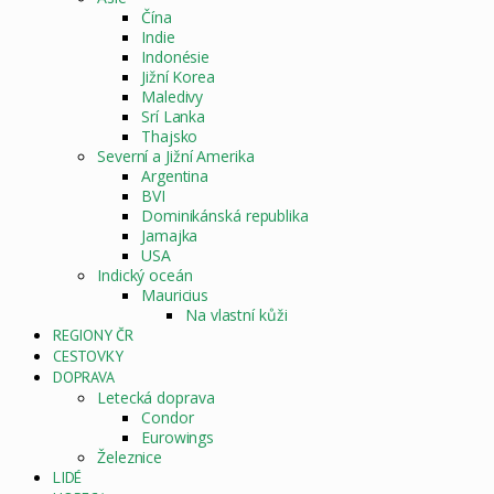
Čína
Indie
Indonésie
Jižní Korea
Maledivy
Srí Lanka
Thajsko
Severní a Jižní Amerika
Argentina
BVI
Dominikánská republika
Jamajka
USA
Indický oceán
Mauricius
Na vlastní kůži
REGIONY ČR
CESTOVKY
DOPRAVA
Letecká doprava
Condor
Eurowings
Železnice
LIDÉ