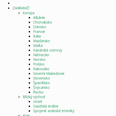
DOMOVSKÁ
STRÁNKA
ZAHRANIČÍ
Evropa
Albánie
Chorvatsko
Dánsko
Francie
Itálie
Maďarsko
Malta
Kanárské ostrovy
Německo
Norsko
Polsko
Rakousko
Severní Makedonie
Slovensko
Španělsko
Švýcarsko
Řecko
Blízký východ
Izrael
Saúdská Arábie
Spojené arabské emiráty
Asie