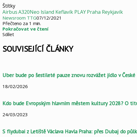
Štítky
Airbus A320Neo
Island
Keflavík
PLAY
Praha
Reykjavík
Newsroom TTG
07/12/2021
Přečteno za 1 min.
Pokračovat ve čtení
Sdílet
Facebook
X
LinkedIn
Pinterest
Skype
WhatsApp
Sdílet
Tisknout
mailem
SOUVISEJÍCÍ ČLÁNKY
Uber bude po šestileté pauze znovu rozvážet jídlo v České
18/02/2026
Kdo bude Evropským hlavním městem kultury 2028? O titu
24/03/2023
S flydubai z Letiště Václava Havla Praha: přes Dubaj do půlk