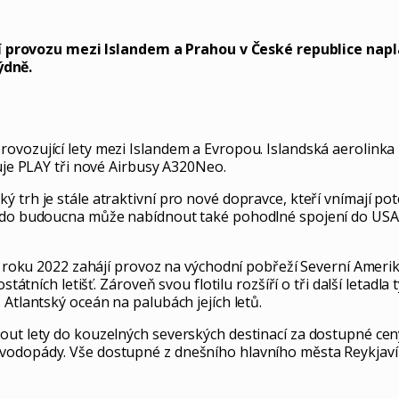
provozu mezi Islandem a Prahou v České republice napl
ýdně.
ovozující lety mezi Islandem a Evropou. Islandská aerolinka 
zuje PLAY tři nové Airbusy A320Neo.
 trh je stále atraktivní pro nové dopravce, kteří vnímají pot
a do budoucna může nabídnout také pohodlné spojení do USA 
aře roku 2022 zahájí provoz na východní pobřeží Severní Amer
státních letišť. Zároveň svou flotilu rozšíří o tři další letadl
 Atlantský oceán na palubách jejích letů.
nout lety do kouzelných severských destinací za dostupné ce
 vodopády. Vše dostupné z dnešního hlavního města Reykjaví