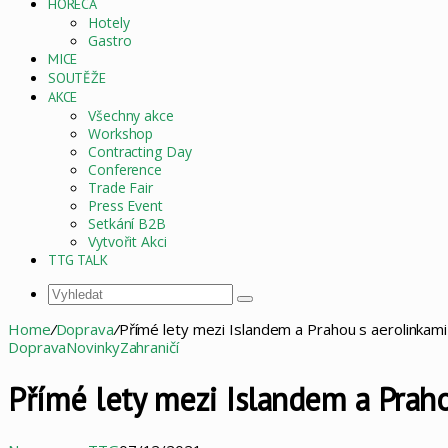
HORECA
Hotely
Gastro
MICE
SOUTĚŽE
AKCE
Všechny akce
Workshop
Contracting Day
Conference
Trade Fair
Press Event
Setkání B2B
Vytvořit Akci
TTG TALK
Vyhledat
Home
/
Doprava
/
Přímé lety mezi Islandem a Prahou s aerolinkam
Doprava
Novinky
Zahraničí
Přímé lety mezi Islandem a Prah