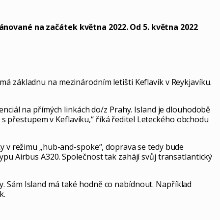
ánované na začátek května 2022. Od 5. května 2022
má základnu na mezinárodním letišti Keflavík v Reykjavíku.
enciál na přímých linkách do/z Prahy. Island je dlouhodobě
s přestupem v Keflavíku,“ říká ředitel Leteckého obchodu
iky v režimu „hub-and-spoke“, doprava se tedy bude
a typu Airbus A320. Společnost tak zahájí svůj transatlantický
ny. Sám Island má také hodně co nabídnout. Například
k.