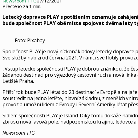
Newsroom TTG
07/12/2021
Přečteno za 1 min.
Letecký dopravce PLAY s potěšením oznamuje zahájení 
bude společnost PLAY obě místa spojovat dvěma lety t
Foto: Pixabay
Společnost PLAY je nový nízkonákladový letecký dopravce pr
Své služby nabízí od června 2021. V rámci své flotily provo
„Vstup letecké společnosti PLAY je dobrou známkou, že český
žádanou destinací pro výjezdový cestovní ruch a nová link
Letiště Praha.
Příští rok bude PLAY létat do 23 destinací v Evropě a na j
soustředit na jedno letiště, hlavní základnu, z menších vnitro
provoz a umožní lidem z Evropy i Severní Ameriky létat přes
Sídlem společnosti PLAY je Island. Díky tomu dokáže nabíd
zbrusu nová lávová pole, nadpozemskou krajinu, ledovce a
Newsroom TTG