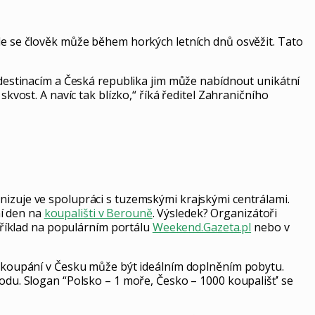
kde se člověk může během horkých letních dnů osvěžit. Tato
m destinacím a Česká republika jim může nabídnout unikátní
kvost. A navíc tak blízko,“ říká ředitel Zahraničního
nizuje ve spolupráci s tuzemskými krajskými centrálami.
ní den na
koupališti v Berouně
. Výsledek? Organizátoři
apříklad na populárním portálu
Weekend.Gazeta.pl
nebo v
že koupání v Česku může být ideálním doplněním pobytu.
hodu. Slogan “Polsko – 1 moře, Česko – 1000 koupališť’ se