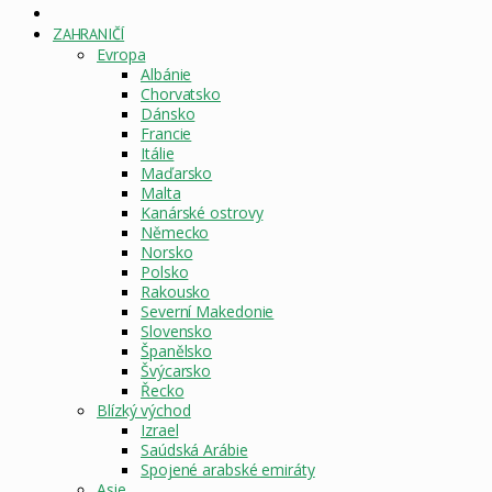
DOMOVSKÁ
STRÁNKA
ZAHRANIČÍ
Evropa
Albánie
Chorvatsko
Dánsko
Francie
Itálie
Maďarsko
Malta
Kanárské ostrovy
Německo
Norsko
Polsko
Rakousko
Severní Makedonie
Slovensko
Španělsko
Švýcarsko
Řecko
Blízký východ
Izrael
Saúdská Arábie
Spojené arabské emiráty
Asie