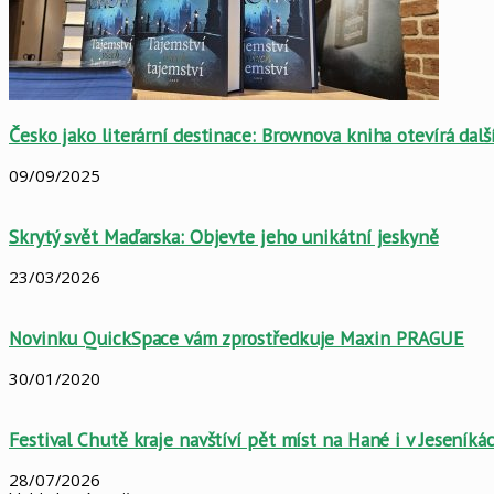
Česko jako literární destinace: Brownova kniha otevírá dal
09/09/2025
Skrytý svět Maďarska: Objevte jeho unikátní jeskyně
23/03/2026
Novinku QuickSpace vám zprostředkuje Maxin PRAGUE
30/01/2020
Festival Chutě kraje navštíví pět míst na Hané i v Jeseníká
28/07/2026