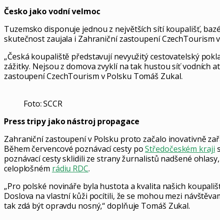
Česko jako vodní velmoc
Tuzemsko disponuje jednou z největších sítí koupališť, baz
skutečnost zaujala i Zahraniční zastoupení CzechTourism v
„Česká koupaliště představují nevyužitý cestovatelský pokla
zážitky. Nejsou z domova zvyklí na tak hustou síť vodních atr
zastoupení CzechTourism v Polsku Tomáš Zukal.
Foto: SCCR
Press tripy jako nástroj propagace
Zahraniční zastoupení v Polsku proto začalo inovativně zař
Během červencové poznávací cesty po
Středočeském kraji
s
poznávací cesty sklidili ze strany žurnalistů nadšené ohlasy
celoplošném
rádiu RDC
.
„Pro polské novináře byla hustota a kvalita našich koupali
Doslova na vlastní kůži pocítili, že se mohou mezi návštěva
tak zdá být opravdu nosný,“ doplňuje Tomáš Zukal.