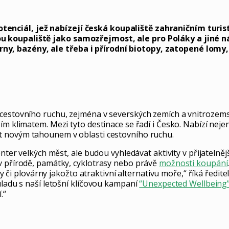
enciál, jež nabízejí česká koupaliště zahraničním turis
u koupaliště jako samozřejmost, ale pro Poláky a jiné n
ny, bazény, ale třeba i přírodní biotopy, zatopené lom
cestovního ruchu, zejména v severských zemích a vnitrozemsk
ím klimatem. Mezi tyto destinace se řadí i Česko. Nabízí neje
át novým tahounem v oblasti cestovního ruchu.
center velkých měst, ale budou vyhledávat aktivity v přijateln
v přírodě, památky, cyklotrasy nebo právě
možnosti koupání
zény či plovárny jakožto atraktivní alternativu moře,“ říká řed
uladu s naší letošní klíčovou kampaní
“Unexpected Wellbeing
.“