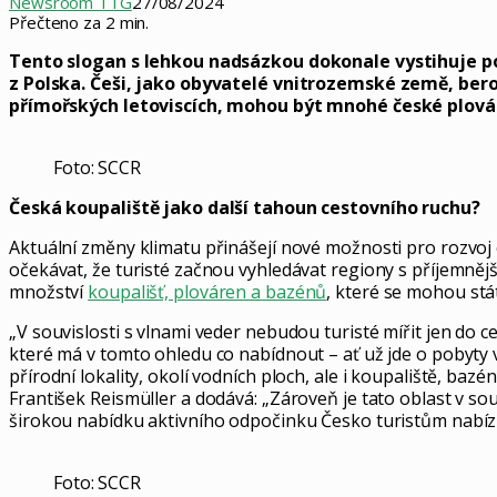
Newsroom TTG
27/08/2024
Přečteno za 2 min.
Tento slogan s lehkou nadsázkou dokonale vystihuje pot
z Polska. Češi, jako obyvatelé vnitrozemské země, bero
přímořských letoviscích, mohou být mnohé české plovár
Foto: SCCR
Česká koupaliště jako další tahoun cestovního ruchu?
Aktuální změny klimatu přinášejí nové možnosti pro rozvoj 
očekávat, že turisté začnou vyhledávat regiony s příjemnějš
množství
koupališť, plováren a bazénů
, které se mohou st
„V souvislosti s vlnami veder nebudou turisté mířit jen do 
které má v tomto ohledu co nabídnout – ať už jde o pobyty 
přírodní lokality, okolí vodních ploch, ale i koupaliště, ba
František Reismüller a dodává: „Zároveň je tato oblast v so
širokou nabídku aktivního odpočinku Česko turistům nabízí
Foto: SCCR