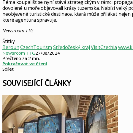
Téma koupališť se nyní stává strategickým v rámci propagac
dovolené u moře objevovali krásy tuzemska. Nabízí velký po
neobjevené turistické destinace, která může přilákat nejen pol
které agentura spravuje.
Newsroom TTG
Štítky
Beroun
CzechTourism
Středočeský kraj
VisitCzechia
www.k
Newsroom TTG
27/08/2024
Přečteno za 2 min.
Pokračovat ve čtení
Sdílet
Facebook
X
LinkedIn
Pinterest
Skype
WhatsApp
Sdílet
Tisknout
mailem
SOUVISEJÍCÍ ČLÁNKY