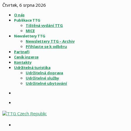
Čtvrtek, 6 srpna 2026
O nás
Publikace TTG
Tištěná vydání TTG
MICE
Newslettery TTG
Newslettery TTG – Archiv
Přihlaste se k odběru
Partneři
Ceník inzerce
Kontakty
Udržitelná turistika
Udržitelná doprava
Udržitelné služby
Udržitelné ubytování
Sidebar
Menu
Vyhledat