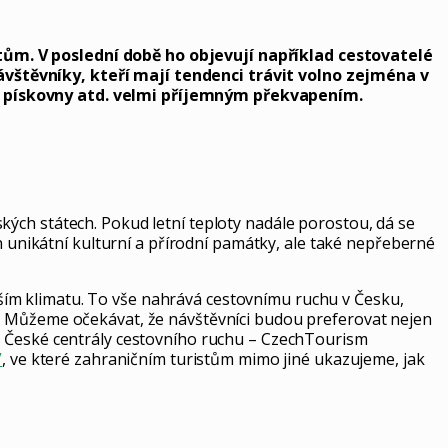
tům. V poslední době ho objevují například cestovatelé
ávštěvníky, kteří mají tendenci trávit volno zejména v
y, pískovny atd. velmi příjemným překvapením.
ých státech. Pokud letní teploty nadále porostou, dá se
n unikátní kulturní a přírodní památky, ale také nepřeberné
ějším klimatu. To vše nahrává cestovnímu ruchu v Česku,
. Můžeme očekávat, že návštěvníci budou preferovat nejen
itel České centrály cestovního ruchu – CzechTourism
”
, ve které zahraničním turistům mimo jiné ukazujeme, jak