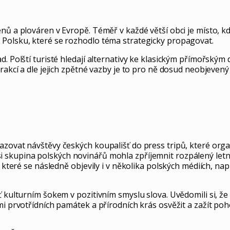
énů a plováren v Evropě. Téměř v každé větší obci je místo, 
 Polsku, které se rozhodlo téma strategicky propagovat.
d. Polští turisté hledají alternativy ke klasickým přímořský
akcí a dle jejich zpětné vazby je to pro ně dosud neobjevený s
azovat návštěvy českých koupališť do press tripů, které orga
i skupina polských novinářů mohla zpříjemnit rozpálený let
, které se následně objevily i v několika polských médiích, n
šť kulturním šokem v pozitivním smyslu slova. Uvědomili si, 
mi prvotřídních památek a přírodních krás osvěžit a zažít po