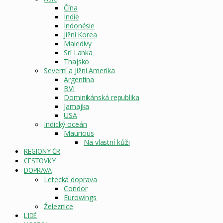
Čína
Indie
Indonésie
Jižní Korea
Maledivy
Srí Lanka
Thajsko
Severní a Jižní Amerika
Argentina
BVI
Dominikánská republika
Jamajka
USA
Indický oceán
Mauricius
Na vlastní kůži
REGIONY ČR
CESTOVKY
DOPRAVA
Letecká doprava
Condor
Eurowings
Železnice
LIDÉ