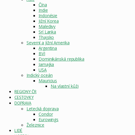
Čína
Indie
Indonésie
Jižní Korea
Maledivy
Srí Lanka
Thajsko
Severní a Jižní Amerika
Argentina
BVI
Dominikánská republika
Jamajka
USA
Indický oceán
Mauricius
Na vlastní kůži
REGIONY ČR
CESTOVKY
DOPRAVA
Letecká doprava
Condor
Eurowings
Železnice
LIDÉ