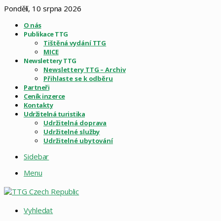
Pondělí, 10 srpna 2026
O nás
Publikace TTG
Tištěná vydání TTG
MICE
Newslettery TTG
Newslettery TTG – Archiv
Přihlaste se k odběru
Partneři
Ceník inzerce
Kontakty
Udržitelná turistika
Udržitelná doprava
Udržitelné služby
Udržitelné ubytování
Sidebar
Menu
Vyhledat