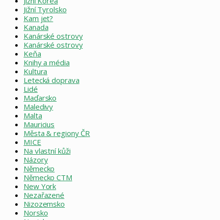
Jižní Korea
Jižní Tyrolsko
Kam jet?
Kanada
Kanárské ostrovy
Kanárské ostrovy
Keňa
Knihy a média
Kultura
Letecká doprava
Lidé
Maďarsko
Maledivy
Malta
Mauricius
Města & regiony ČR
MICE
Na vlastní kůži
Názory
Německo
Německo CTM
New York
Nezařazené
Nizozemsko
Norsko