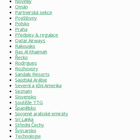
Novinky
Omán
Partnerská sekce
Pojišťovny
Polsko
Praha
Předpisy & regulace
Qatar Airways
Rakousko
Ras Al Khaimah
Řecko
Rodrigues
Rozhovory
Sandals Resorts
Saúdská Arábie
Severní a Jižní Amerika
Seznam
Slovensko
Soutěže TTG
Španělsko
Spojené arabské emiráty
Srí Lanka
Střední Čechy
Švýcarsko
Technologie