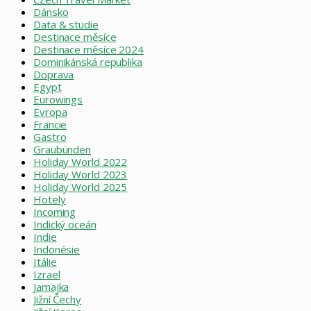
Dánsko
Data & studie
Destinace měsíce
Destinace měsíce 2024
Dominikánská republika
Doprava
Egypt
Eurowings
Evropa
Francie
Gastro
Graubünden
Holiday World 2022
Holiday World 2023
Holiday World 2025
Hotely
Incoming
Indický oceán
Indie
Indonésie
Itálie
Izrael
Jamajka
Jižní Čechy