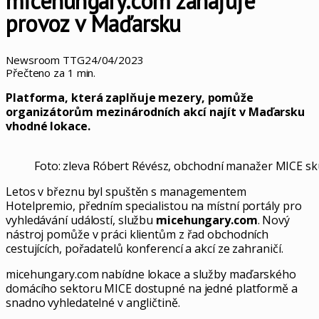
micehungary.com zahajuje
provoz v Maďarsku
Newsroom TTG
24/04/2023
Přečteno za 1 min.
Platforma, která zaplňuje mezery, pomůže
organizátorům mezinárodních akcí najít v Maďarsku
vhodné lokace.
Foto: zleva Róbert Révész, obchodní manažer MICE sk
Letos v březnu byl spuštěn s managementem
Hotelpremio, předním specialistou na místní portály pro
vyhledávání událostí, službu
micehungary.com
. Nový
nástroj pomůže v práci klientům z řad obchodních
cestujících, pořadatelů konferencí a akcí ze zahraničí.
micehungary.com nabídne lokace a služby maďarského
domácího sektoru MICE dostupné na jedné platformě a
snadno vyhledatelné v angličtině.