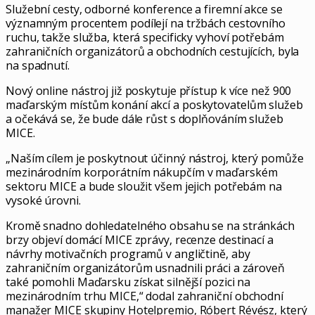
Služební cesty, odborné konference a firemní akce se
významným procentem podílejí na tržbách cestovního
ruchu, takže služba, která specificky vyhoví potřebám
zahraničních organizátorů a obchodních cestujících, byla
na spadnutí.
Nový online nástroj již poskytuje přístup k více než 900
maďarským místům konání akcí a poskytovatelům služeb
a očekává se, že bude dále růst s doplňováním služeb
MICE.
„Naším cílem je poskytnout účinný nástroj, který pomůže
mezinárodním korporátním nákupčím v maďarském
sektoru MICE a bude sloužit všem jejich potřebám na
vysoké úrovni.
Kromě snadno dohledatelného obsahu se na stránkách
brzy objeví domácí MICE zprávy, recenze destinací a
návrhy motivačních programů v angličtině, aby
zahraničním organizátorům usnadnili práci a zároveň
také pomohli Maďarsku získat silnější pozici na
mezinárodním trhu MICE,“ dodal zahraniční obchodní
manažer MICE skupiny Hotelpremio, Róbert Révész, který