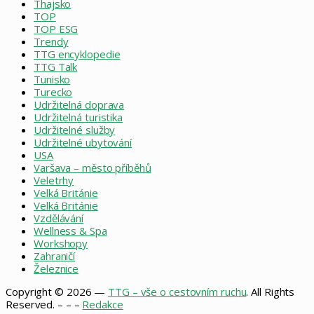
Thajsko
TOP
TOP ESG
Trendy
TTG encyklopedie
TTG Talk
Tunisko
Turecko
Udržitelná doprava
Udržitelná turistika
Udržitelné služby
Udržitelné ubytování
USA
Varšava – město příběhů
Veletrhy
Velká Británie
Velká Británie
Vzdělávání
Wellness & Spa
Workshopy
Zahraničí
Železnice
Copyright © 2026 —
TTG – vše o cestovním ruchu
. All Rights
Reserved. – – –
Redakce