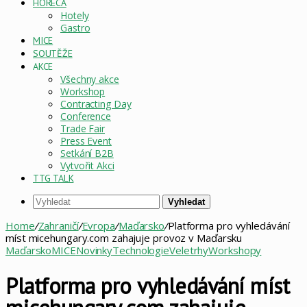
HORECA
Hotely
Gastro
MICE
SOUTĚŽE
AKCE
Všechny akce
Workshop
Contracting Day
Conference
Trade Fair
Press Event
Setkání B2B
Vytvořit Akci
TTG TALK
Vyhledat
Home
/
Zahraničí
/
Evropa
/
Maďarsko
/
Platforma pro vyhledávání
míst micehungary.com zahajuje provoz v Maďarsku
Maďarsko
MICE
Novinky
Technologie
Veletrhy
Workshopy
Platforma pro vyhledávání míst