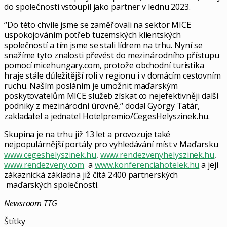
do společnosti vstoupil jako partner v lednu 2023.
“Do této chvíle jsme se zaměřovali na sektor MICE
uspokojováním potřeb tuzemských klientských
společností a tím jsme se stali lídrem na trhu. Nyní se
snažíme tyto znalosti převést do mezinárodního přístupu
pomocí micehungary.com, protože obchodní turistika
hraje stále důležitější roli v regionu i v domácím cestovním
ruchu. Naším posláním je umožnit maďarským
poskytovatelům MICE služeb získat co nejefektivněji další
podniky z mezinárodní úrovně,“ dodal György Tatár,
zakladatel a jednatel Hotelpremio/CegesHelyszinek.hu.
Skupina je na trhu již 13 let a provozuje také
nejpopulárnější portály pro vyhledávání míst v Maďarsku
www.cegeshelyszinek.hu
,
www.rendezvenyhelyszinek.hu
,
www.rendezveny.com
a
www.konferenciahotelek.hu
a její
zákaznická základna již čítá 2400 partnerských
maďarských společností.
Newsroom TTG
Štítky