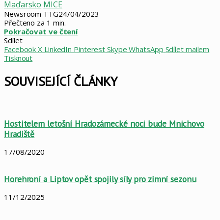
Maďarsko
MICE
Newsroom TTG
24/04/2023
Přečteno za 1 min.
Pokračovat ve čtení
Sdílet
Facebook
X
LinkedIn
Pinterest
Skype
WhatsApp
Sdílet mailem
Tisknout
SOUVISEJÍCÍ ČLÁNKY
Hostitelem letošní Hradozámecké noci bude Mnichovo
Hradiště
17/08/2020
Horehroní a Liptov opět spojily síly pro zimní sezonu
11/12/2025