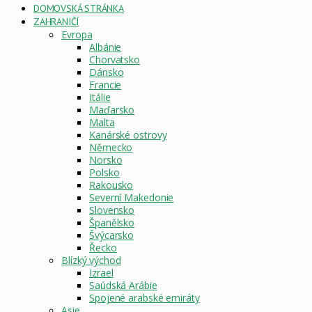
DOMOVSKÁ STRÁNKA
ZAHRANIČÍ
Evropa
Albánie
Chorvatsko
Dánsko
Francie
Itálie
Maďarsko
Malta
Kanárské ostrovy
Německo
Norsko
Polsko
Rakousko
Severní Makedonie
Slovensko
Španělsko
Švýcarsko
Řecko
Blízký východ
Izrael
Saúdská Arábie
Spojené arabské emiráty
Asie