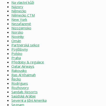
Na vlastní kůži
Názory
Německo
Německo CTM
New York
Nezařazené
Nizozemsko
Norsko
Novinky
Omán
Partnerská sekce
Pojišťovny
Polsko
Praha
Předpisy & regulace
Qatar Airways
Rakousko
Ras Al Khaimah
Řecko
Rodrigues
Rozhovory
Sandals Resorts
Saúdská Arábie
Severní a Jižní Amerika
Seznam