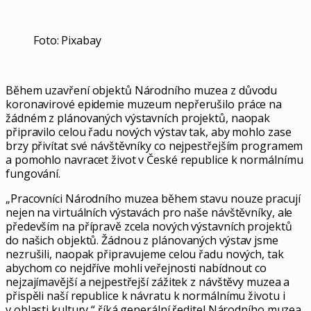
Foto: Pixabay
Během uzavření objektů Národního muzea z důvodu
koronavirové epidemie muzeum nepřerušilo práce na
žádném z plánovaných výstavních projektů, naopak
připravilo celou řadu nových výstav tak, aby mohlo zase
brzy přivítat své návštěvníky co nejpestřejším programem
a pomohlo navracet život v České republice k normálnímu
fungování.
„Pracovníci Národního muzea během stavu nouze pracují
nejen na virtuálních výstavách pro naše návštěvníky, ale
především na přípravě zcela nových výstavních projektů
do našich objektů. Žádnou z plánovaných výstav jsme
nezrušili, naopak připravujeme celou řadu nových, tak
abychom co nejdříve mohli veřejnosti nabídnout co
nejzajímavější a nejpestřejší zážitek z návštěvy muzea a
přispěli naší republice k návratu k normálnímu životu i
v oblasti kultury,“ říká generální ředitel Národního muzea