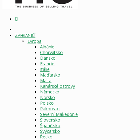
Vyhledat
DOMOVSKÁ
STRÁNKA
ZAHRANIČÍ
Evropa
Albánie
Chorvatsko
Dánsko
Francie
Itálie
Maďarsko
Malta
Kanárské ostrovy
Německo
Norsko
Polsko
Rakousko
Severní Makedonie
Slovensko
Španělsko
Švýcarsko
Řecko