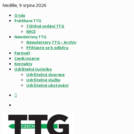
Neděle, 9 srpna 2026
O nás
Publikace TTG
Tištěná vydání TTG
MICE
Newslettery TTG
Newslettery TTG – Archiv
Přihlaste se k odběru
Partneři
Ceník inzerce
Kontakty
Udržitelná turistika
Udržitelná doprava
Udržitelné služby
Udržitelné ubytování
Sidebar
Menu