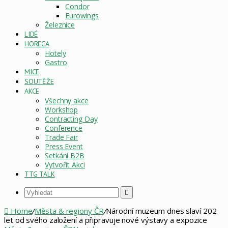
Condor
Eurowings
Železnice
LIDÉ
HORECA
Hotely
Gastro
MICE
SOUTĚŽE
AKCE
Všechny akce
Workshop
Contracting Day
Conference
Trade Fair
Press Event
Setkání B2B
Vytvořit Akci
TTG TALK
Vyhledat
Home
/
Města & regiony ČR
/
Národní muzeum dnes slaví 202
let od svého založení a připravuje nové výstavy a expozice