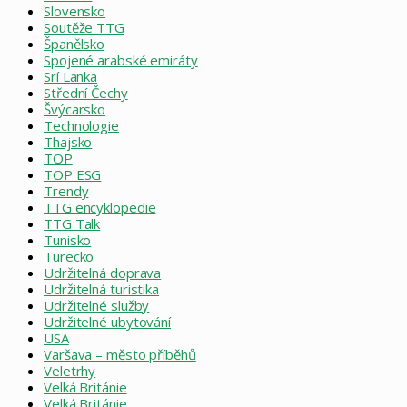
Slovensko
Soutěže TTG
Španělsko
Spojené arabské emiráty
Srí Lanka
Střední Čechy
Švýcarsko
Technologie
Thajsko
TOP
TOP ESG
Trendy
TTG encyklopedie
TTG Talk
Tunisko
Turecko
Udržitelná doprava
Udržitelná turistika
Udržitelné služby
Udržitelné ubytování
USA
Varšava – město příběhů
Veletrhy
Velká Británie
Velká Británie