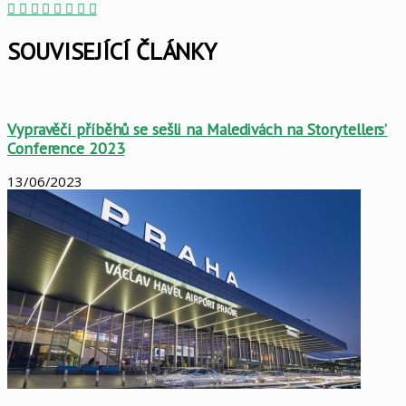
Facebook
X
LinkedIn
Pinterest
Skype
WhatsApp
Sdílet
Tisknout
mailem
SOUVISEJÍCÍ ČLÁNKY
Vypravěči příběhů se sešli na Maledivách na Storytellers’
Conference 2023
13/06/2023