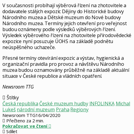
V současnosti probíhají výběrová řízení na zhotovitele a
dodavatele stálých expozic Dějiny do Historické budovy
Národního muzea a Dětské muzeum do Nové budovy
Národního muzea. Termíny jejich otevření pro veřejnost
budou oznámeny podle výsledků výběrových řízení.
Výsledek výběrového řízení na zhotovitele přírodovědecké
expozice nyní posuzuje ÚOHS na základě podnětu
neúspěšného uchazeče.
Přesné termíny otevírání expozic a výstav, hygienická a
organizační pravidla pro provoz a návštěvu Národního
muzea budou oznamovány průběžně na základě aktuální
situace v České republice a vládních opatření.
Newsroom TTG
Štítky
Česká republika
České muzeum hudby
INFOLINKA
Michal
Lukeš
národní muzeum
Praha
Regiony
Newsroom TTG
16/04/2020
Přečteno za 2 min.
Pokračovat ve čtení
Sdílet