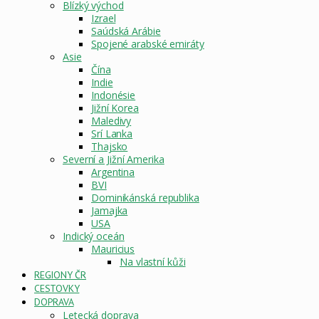
Blízký východ
Izrael
Saúdská Arábie
Spojené arabské emiráty
Asie
Čína
Indie
Indonésie
Jižní Korea
Maledivy
Srí Lanka
Thajsko
Severní a Jižní Amerika
Argentina
BVI
Dominikánská republika
Jamajka
USA
Indický oceán
Mauricius
Na vlastní kůži
REGIONY ČR
CESTOVKY
DOPRAVA
Letecká doprava