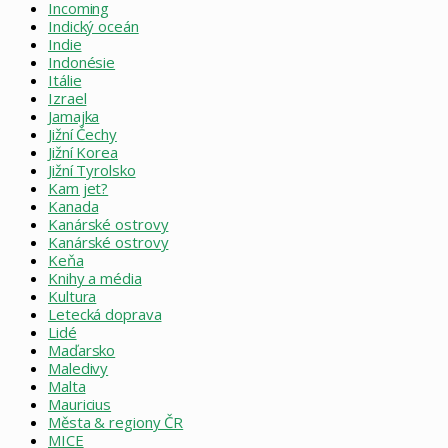
Incoming
Indický oceán
Indie
Indonésie
Itálie
Izrael
Jamajka
Jižní Čechy
Jižní Korea
Jižní Tyrolsko
Kam jet?
Kanada
Kanárské ostrovy
Kanárské ostrovy
Keňa
Knihy a média
Kultura
Letecká doprava
Lidé
Maďarsko
Maledivy
Malta
Mauricius
Města & regiony ČR
MICE