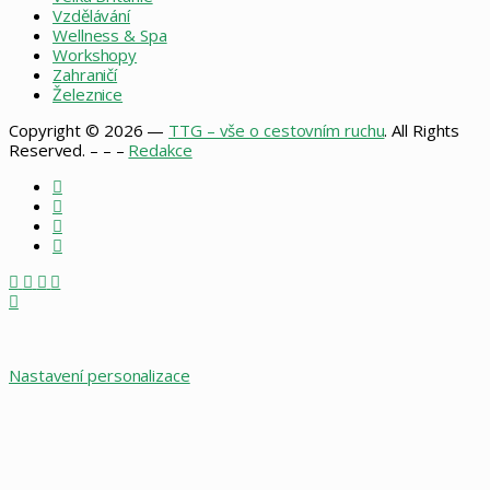
Vzdělávání
Wellness & Spa
Workshopy
Zahraničí
Železnice
Copyright © 2026 —
TTG – vše o cestovním ruchu
. All Rights
Reserved. – – –
Redakce
Facebook
X
Instagram
RSS
Facebook
X
WhatsApp
Telegram
Back
to
top
button
Nastavení personalizace