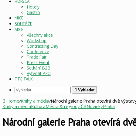
HORECA
Hotely
Gastro
MICE
SOUTĚŽE
AKCE
Všechny akce
Workshop
Contracting Day
Conference
Trade Fair
Press Event
Setkání B2B
Vytvořit Akci
TTG TALK
Vyhledat
Home
/
Knihy a média
/
Národní galerie Praha otevírá dvě výstav
Knihy a média
Kultura
Města & regiony ČR
Novinky
Praha
Národní galerie Praha otevírá dv