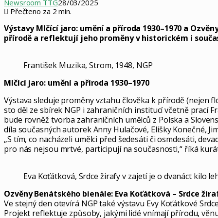
Newsroom TTG
28/03/2025
Přečteno za 2 min.
Výstavy Mlčící jaro: umění a příroda 1930–1970 a Ozvěny
přírodě a reflektují jeho proměny v historickém i sou
František Muzika, Strom, 1948, NGP
Mlčící jaro: umění a příroda 1930–1970
Výstava sleduje proměny vztahu člověka k přírodě (nejen flóře
sto děl ze sbírek NGP i zahraničních institucí včetně prací 
bude rovněž tvorba zahraničních umělců z Polska a Slovens
díla současných autorek Anny Hulačové, Elišky Konečné, Jim
„S tím, co nacházeli umělci před šedesáti či osmdesáti, deva
pro nás nejsou mrtvé, participují na současnosti,“ říká kur
Eva Koťátková, Srdce žirafy v zajetí je o dvanáct kilo le
Ozvěny Benátského bienále: Eva Koťátková – Srdce žirafy
Ve stejný den otevírá NGP také výstavu Evy Koťátkové Srdce ž
Projekt reflektuje způsoby, jakými lidé vnímají přírodu, věnu