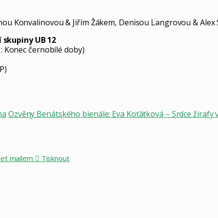
řinou Konvalinovou & Jiřím Žákem, Denisou Langrovou & Alex
 skupiny UB 12
1: Konec černobílé doby)
P)
ha
Ozvěny Benátského bienále: Eva Koťátková – Srdce žirafy v z
let mailem
Tisknout