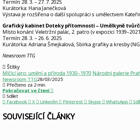
Termín: 28. 3. – 27. 7. 2025
Kurátorka: Hana Janečková
Výstava je rozšířena o další spolupráci s umělectvem Kate
Grafický kabinet Doteky přítomnosti – Umělkyně tvůrčí
Místo konání: Veletržní palác, 2. patro (v expozici 1939–202
Termín: 28. 3. – 26. 6. 2025
Kurátorka: Adriana Šmejkalová, Sbírka grafiky a kresby (NG
Newsroom TTG
Štítky
Mlčící jaro: umění a příroda 1930–1970
Národní galerie Pra
Newsroom TTG
28/03/2025
Přečteno za 2 min.
Pokračovat ve čtení
Sdílet
Facebook
X
LinkedIn
Pinterest
Skype
WhatsApp
Sdí
SOUVISEJÍCÍ ČLÁNKY