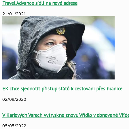
Travel Advance sídlí na nové adrese
21/01/2021
EK chce sjednotit přístup států k cestování přes hranice
02/09/2020
V Karlových Varech vytryskne znovu Vřídlo v obnovené Vříd
05/05/2022