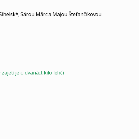
 Sihelsk*, Sárou Märc a Majou Štefančíkovou
ajetí je o dvanáct kilo lehčí