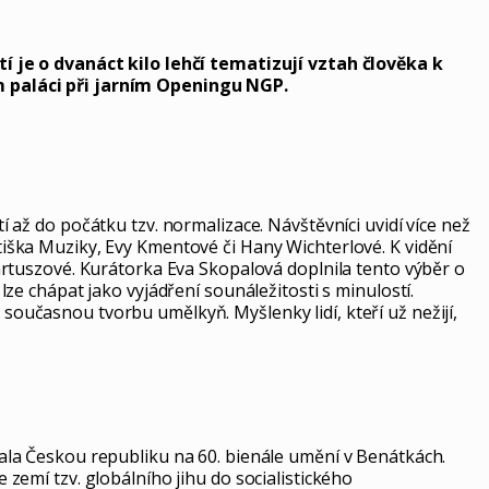
í je o dvanáct kilo lehčí tematizují vztah člověka k
m paláci při jarním Openingu NGP.
tí až do počátku tzv. normalizace. Návštěvníci uvidí více než
ntiška Muziky, Evy Kmentové či Hany Wichterlové. K vidění
rtuszové. Kurátorka Eva Skopalová doplnila tento výběr o
e chápat jako vyjádření sounáležitosti s minulostí.
 současnou tvorbu umělkyň. Myšlenky lidí, kteří už nežijí,
ovala Českou republiku na 60. bienále umění v Benátkách.
e zemí tzv. globálního jihu do socialistického