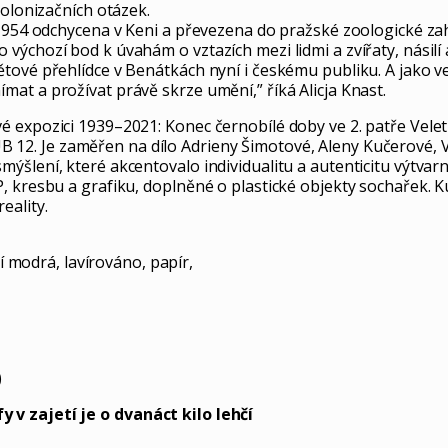
kolonizačních otázek.
1954 odchycena v Keni a převezena do pražské zoologické zahr
ýchozí bod k úvahám o vztazích mezi lidmi a zvířaty, násilí 
ové přehlídce v Benátkách nyní i českému publiku. A jako velm
at a prožívat právě skrze umění,” říká Alicja Knast.
é expozici 1939–2021: Konec černobílé doby ve 2. patře Vele
 12. Je zaměřen na dílo Adrieny Šimotové, Aleny Kučerové, 
šlení, které akcentovalo individualitu a autenticitu výtvarné
, kresbu a grafiku, doplněné o plastické objekty sochařek. 
eality.
 modrá, lavírováno, papír,
)
 v zajetí je o dvanáct kilo lehčí