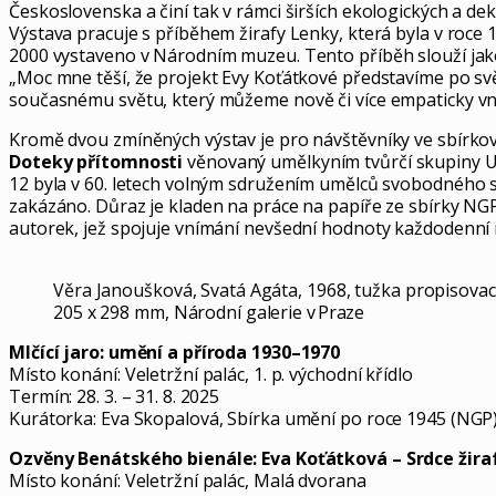
Československa a činí tak v rámci širších ekologických a de
Výstava pracuje s příběhem žirafy Lenky, která byla v roce 
2000 vystaveno v Národním muzeu. Tento příběh slouží jako v
„Moc mne těší, že projekt Evy Koťátkové představíme po svět
současnému světu, který můžeme nově či více empaticky vním
Kromě dvou zmíněných výstav je pro návštěvníky ve sbírkov
Doteky přítomnosti
věnovaný umělkyním tvůrčí skupiny UB
12 byla v 60. letech volným sdružením umělců svobodného smý
zakázáno. Důraz je kladen na práce na papíře ze sbírky NGP
autorek, jež spojuje vnímání nevšední hodnoty každodenní r
Věra Janoušková, Svatá Agáta, 1968, tužka propisovací
205 x 298 mm, Národní galerie v Praze
Mlčící jaro: umění a příroda 1930–1970
Místo konání: Veletržní palác, 1. p. východní křídlo
Termín: 28. 3. – 31. 8. 2025
Kurátorka: Eva Skopalová, Sbírka umění po roce 1945 (NGP
Ozvěny Benátského bienále: Eva Koťátková – Srdce žirafy
Místo konání: Veletržní palác, Malá dvorana