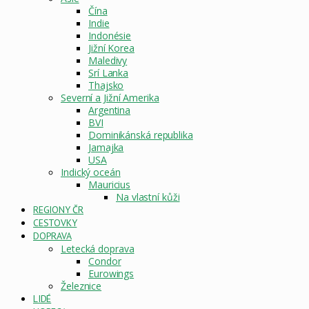
Čína
Indie
Indonésie
Jižní Korea
Maledivy
Srí Lanka
Thajsko
Severní a Jižní Amerika
Argentina
BVI
Dominikánská republika
Jamajka
USA
Indický oceán
Mauricius
Na vlastní kůži
REGIONY ČR
CESTOVKY
DOPRAVA
Letecká doprava
Condor
Eurowings
Železnice
LIDÉ