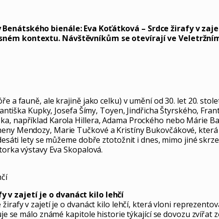
 Benátského bienále: Eva Koťátková – Srdce žirafy v zajet
časném kontextu. Návštěvníkům se otevírají ve Veletržní
 a fauně, ale krajině jako celku) v umění od 30. let 20. stole
Františka Kupky, Josefa Šímy, Toyen, Jindřicha Štyrského, Fra
ka, například Karola Hillera, Adama Prockého nebo Márie Ba
eny Mendozy, Marie Tučkové a Kristíny Bukovčákové, která lz
desáti lety se můžeme dobře ztotožnit i dnes, mimo jiné skrze
átorka výstavy Eva Skopalová.
hčí
 v zajetí je o dvanáct kilo lehčí
irafy v zajetí je o dvanáct kilo lehčí, která vloni reprezent
je se málo známé kapitole historie týkající se dovozu zvířat z