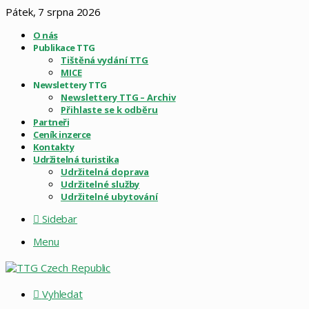
Pátek, 7 srpna 2026
O nás
Publikace TTG
Tištěná vydání TTG
MICE
Newslettery TTG
Newslettery TTG – Archiv
Přihlaste se k odběru
Partneři
Ceník inzerce
Kontakty
Udržitelná turistika
Udržitelná doprava
Udržitelné služby
Udržitelné ubytování
Sidebar
Menu
Vyhledat