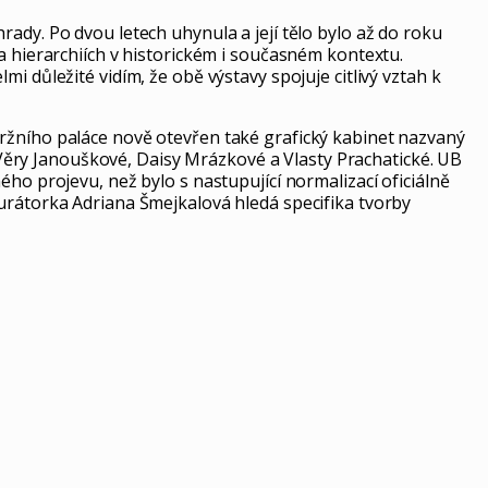
ady. Po dvou letech uhynula a její tělo bylo až do roku
a hierarchiích v historickém i současném kontextu.
i důležité vidím, že obě výstavy spojuje citlivý vztah k
tržního paláce nově otevřen také grafický kabinet nazvaný
Věry Janouškové, Daisy Mrázkové a Vlasty Prachatické. UB
ho projevu, než bylo s nastupující normalizací oficiálně
Kurátorka Adriana Šmejkalová hledá specifika tvorby