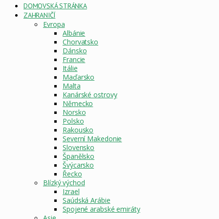
DOMOVSKÁ STRÁNKA
ZAHRANIČÍ
Evropa
Albánie
Chorvatsko
Dánsko
Francie
Itálie
Maďarsko
Malta
Kanárské ostrovy
Německo
Norsko
Polsko
Rakousko
Severní Makedonie
Slovensko
Španělsko
Švýcarsko
Řecko
Blízký východ
Izrael
Saúdská Arábie
Spojené arabské emiráty
Asie