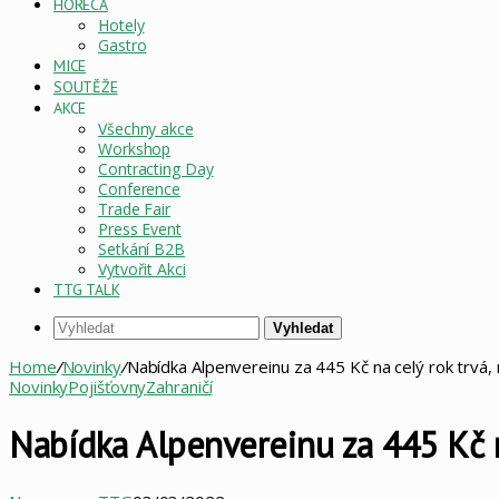
HORECA
Hotely
Gastro
MICE
SOUTĚŽE
AKCE
Všechny akce
Workshop
Contracting Day
Conference
Trade Fair
Press Event
Setkání B2B
Vytvořit Akci
TTG TALK
Vyhledat
Home
/
Novinky
/
Nabídka Alpenvereinu za 445 Kč na celý rok trvá, n
Novinky
Pojišťovny
Zahraničí
Nabídka Alpenvereinu za 445 Kč na