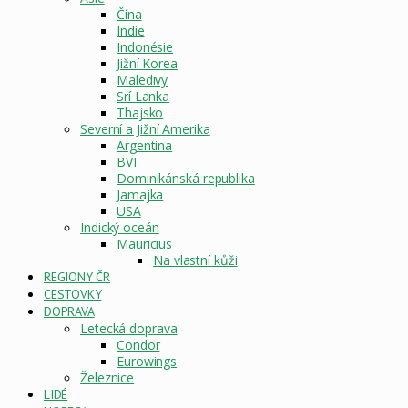
Čína
Indie
Indonésie
Jižní Korea
Maledivy
Srí Lanka
Thajsko
Severní a Jižní Amerika
Argentina
BVI
Dominikánská republika
Jamajka
USA
Indický oceán
Mauricius
Na vlastní kůži
REGIONY ČR
CESTOVKY
DOPRAVA
Letecká doprava
Condor
Eurowings
Železnice
LIDÉ