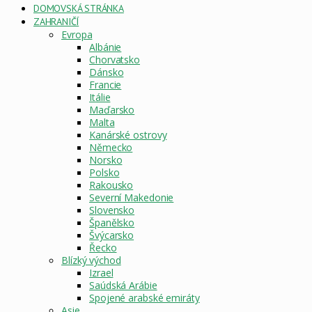
DOMOVSKÁ STRÁNKA
ZAHRANIČÍ
Evropa
Albánie
Chorvatsko
Dánsko
Francie
Itálie
Maďarsko
Malta
Kanárské ostrovy
Německo
Norsko
Polsko
Rakousko
Severní Makedonie
Slovensko
Španělsko
Švýcarsko
Řecko
Blízký východ
Izrael
Saúdská Arábie
Spojené arabské emiráty
Asie