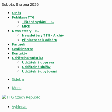
Sobota, 8 srpna 2026
O nás
Publikace TTG
Tištěná vydání TTG
MICE
Newslettery TTG
Newslettery TTG – Archiv
Přihlaste se k odběru
Partneři
Ceník inzerce
Kontakty
Udržitelná turistika
Udržitelná doprava
Udržitelné služby
Udržitelné ubytování
Sidebar
Menu
Vyhledat