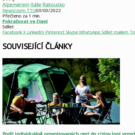
Alpenverein
Itálie
Rakousko
Newsroom TTG
03/03/2022
Přečteno za 1 min.
Pokračovat ve čtení
Sdílet
Facebook
X
LinkedIn
Pinterest
Skype
WhatsApp
Sdílet mailem
Ti
SOUVISEJÍCÍ ČLÁNKY
Podíl individuálně organizovaných cest do ciziny loni vzrost