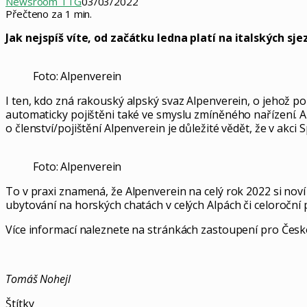
Newsroom TTG
03/03/2022
Přečteno za 1 min.
Jak nejspíš víte, od začátku ledna platí na italských
Foto: Alpenverein
I ten, kdo zná rakouský alpský svaz Alpenverein, o jehož po
automaticky pojištěni také ve smyslu zmíněného nařízení. A
o členství/pojištění Alpenverein je důležité vědět, že v ak
Foto: Alpenverein
To v praxi znamená, že Alpenverein na celý rok 2022 si noví
ubytování na horských chatách v celých Alpách či celoroční p
Více informací naleznete na stránkách zastoupení pro Čes
Tomáš Nohejl
Štítky