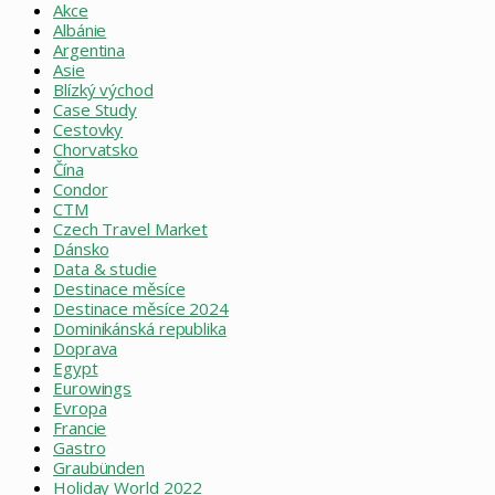
Akce
Albánie
Argentina
Asie
Blízký východ
Case Study
Cestovky
Chorvatsko
Čína
Condor
CTM
Czech Travel Market
Dánsko
Data & studie
Destinace měsíce
Destinace měsíce 2024
Dominikánská republika
Doprava
Egypt
Eurowings
Evropa
Francie
Gastro
Graubünden
Holiday World 2022