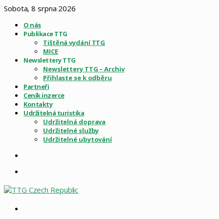
Sobota, 8 srpna 2026
O nás
Publikace TTG
Tištěná vydání TTG
MICE
Newslettery TTG
Newslettery TTG – Archiv
Přihlaste se k odběru
Partneři
Ceník inzerce
Kontakty
Udržitelná turistika
Udržitelná doprava
Udržitelné služby
Udržitelné ubytování
Sidebar
Menu
Vyhledat