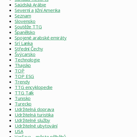
Saúdská Arábie
Severní a Jižní Amerika
Seznam
Slovensko
Soutěže TTG
Španělsko
Spojené arabské emiráty
Srí Lanka
Střední Čechy
Švýcarsko
Technologie
Thajsko
TOP
TOP ESG
Trendy
TTG encyklopedie
TTG Talk
Tunisko
Turecko
Udržitelná doprava
Udržitelná turistika
Udržitelné služby
Udržitelné ubytování
USA
Varšava – město příběhů