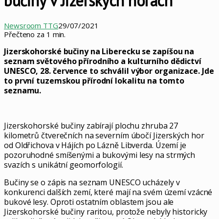
bučiny v Jizerských horách
Newsroom TTG
29/07/2021
Přečteno za 1 min.
Jizerskohorské bučiny na Liberecku se zapíšou na
seznam světového přírodního a kulturního dědictví
UNESCO, 28. července to schválil výbor organizace. Jde
to první tuzemskou přírodní lokalitu na tomto
seznamu.
Jizerskohorské bučiny zabírají plochu zhruba 27
kilometrů čtverečních na severním úbočí Jizerských hor
od Oldřichova v Hájích po Lázně Libverda. Území je
pozoruhodné smíšenými a bukovými lesy na strmých
svazích s unikátní geomorfologií.
Bučiny se o zápis na seznam UNESCO ucházely v
konkurenci dalších zemí, které mají na svém území vzácné
bukové lesy. Oproti ostatním oblastem jsou ale
Jizerskohorské bučiny raritou, protože nebyly historicky