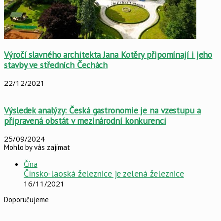
Výročí slavného architekta Jana Kotěry připomínají i jeho
stavby ve středních Čechách
22/12/2021
Výsledek analýzy: Česká gastronomie je na vzestupu a
připravená obstát v mezinárodní konkurenci
25/09/2024
Mohlo by vás zajímat
Close
Čína
Čínsko-laoská železnice je zelená železnice
16/11/2021
Doporučujeme