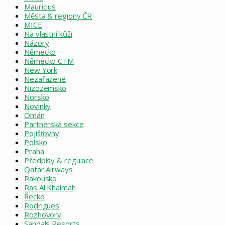
Mauricius
Města & regiony ČR
MICE
Na vlastní kůži
Názory
Německo
Německo CTM
New York
Nezařazené
Nizozemsko
Norsko
Novinky
Omán
Partnerská sekce
Pojišťovny
Polsko
Praha
Předpisy & regulace
Qatar Airways
Rakousko
Ras Al Khaimah
Řecko
Rodrigues
Rozhovory
Sandals Resorts