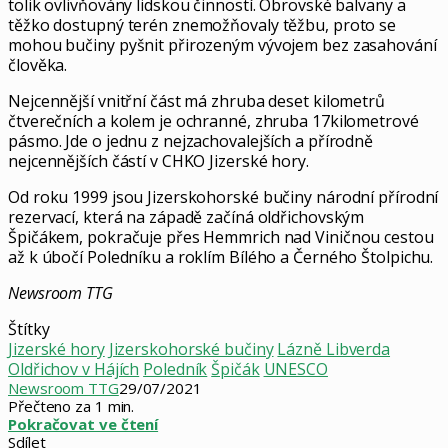
tolik ovlivňovány lidskou činností. Obrovské balvany a
těžko dostupný terén znemožňovaly těžbu, proto se
mohou bučiny pyšnit přirozeným vývojem bez zasahování
člověka.
Nejcennější vnitřní část má zhruba deset kilometrů
čtverečních a kolem je ochranné, zhruba 17kilometrové
pásmo. Jde o jednu z nejzachovalejších a přírodně
nejcennějších částí v CHKO Jizerské hory.
Od roku 1999 jsou Jizerskohorské bučiny národní přírodní
rezervací, která na západě začíná oldřichovským
Špičákem, pokračuje přes Hemmrich nad Viničnou cestou
až k úbočí Poledníku a roklím Bílého a Černého Štolpichu.
Newsroom TTG
Štítky
Jizerské hory
Jizerskohorské bučiny
Lázně Libverda
Oldřichov v Hájích
Poledník
Špičák
UNESCO
Newsroom TTG
29/07/2021
Přečteno za 1 min.
Pokračovat ve čtení
Sdílet