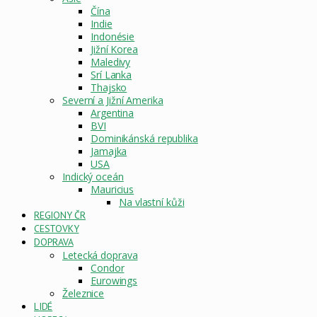
Čína
Indie
Indonésie
Jižní Korea
Maledivy
Srí Lanka
Thajsko
Severní a Jižní Amerika
Argentina
BVI
Dominikánská republika
Jamajka
USA
Indický oceán
Mauricius
Na vlastní kůži
REGIONY ČR
CESTOVKY
DOPRAVA
Letecká doprava
Condor
Eurowings
Železnice
LIDÉ