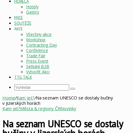
HORECA
Hotely
Gastro
MICE
SOUTĚŽE
AKCE
Všechny akce
Workshop
Contracting Day
Conference
Trade Fair
Press Event
Setkání B2B
Vytvořit Akci
TTG TALK
Vyhledat
Home
/
Kam jet?
/
Na seznam UNESCO se dostaly bučiny
v Jizerských horách
Kam jet?
Města & regiony ČR
Novinky
Na seznam UNESCO se dostaly