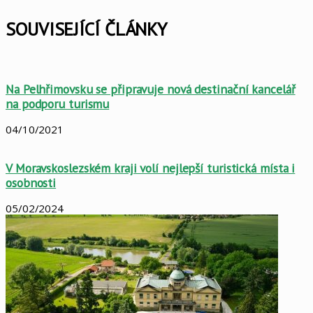
Facebook
X
LinkedIn
Pinterest
Skype
WhatsApp
Sdílet
Tisknout
mailem
SOUVISEJÍCÍ ČLÁNKY
Na Pelhřimovsku se připravuje nová destinační kancelář
na podporu turismu
04/10/2021
V Moravskoslezském kraji volí nejlepší turistická místa i
osobnosti
05/02/2024