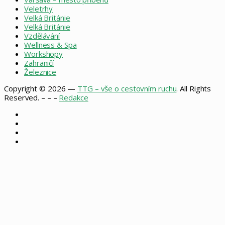
Veletrhy
Velká Británie
Velká Británie
Vzdělávání
Wellness & Spa
Workshopy
Zahraničí
Železnice
Copyright © 2026 —
TTG – vše o cestovním ruchu
. All Rights
Reserved. – – –
Redakce
Facebook
X
Instagram
RSS
Facebook
X
WhatsApp
Telegram
Back
to
top
button