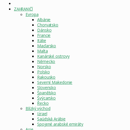
DOMOVSKÁ
STRÁNKA
ZAHRANIČÍ
Evropa
Albánie
Chorvatsko
Dánsko
Francie
Itálie
Maďarsko
Malta
Kanárské ostrovy
Německo
Norsko
Polsko
Rakousko
Severní Makedonie
Slovensko
Španělsko
Švýcarsko
Řecko
Blízký východ
Izrael
Saúdská Arábie
Spojené arabské emiráty
Asie