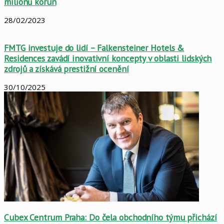
milionů korun
28/02/2023
FMTG investuje do lidí – Falkensteiner Hotels &
Residences zavádí inovativní koncepty v oblasti lidských
zdrojů a získává prestižní ocenění
30/10/2025
Cubex Centrum Praha: Do čela obchodního týmu přichází