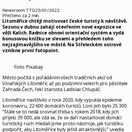
Newsroom TTG
25/01/2022
Přečteno za 2 min.
Litoměřice chtějí motivovat české turisty k návštěvě.
Sezonu v dubnu zahájí otevřením nové expozice ve
věži Kalich. Radnice obnoví orientační systém a vydá
bonusovou knížku se slevami a přehledem toho
nejzajímavějšího ve městě. Na Střeleckém ostrově
vznikne první fotopoint.
Foto: Pixabay
Město počítá s pořádáním všech tradičních akcí od
Vinařských Litoměřic až po podzimní veletrh pro pěstitele
Zahrada Čech, řekl starosta Ladislav Chlupáč.
Litoměřice navštívilo v roce 2020, kdy vypukla epidemie
koronaviru, 22 600 domácích turistů. Loni jich bylo 25 300.
“Stále se to nedá srovnat třeba s rokem 2018, kdy jich
přijelo 39 000, ale zdá se, že se daří nastartovat domácí
turistický ruch. Hledali jsme proto nástroje, jak turistiku
podpořit, aby Litoměřice byly ještě atraktivnější,” uvedla