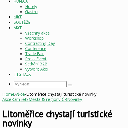
HORECA
Hotely
Gastro
MICE
SOUTĚŽE
AKCE
Všechny akce
Workshop
Contracting Day
Conference
Trade Fair
Press Event
Setkání B2B
Vytvořit Akci
TTG TALK
Vyhledat
Home
/
Akce
/
Litoměřice chystají turistické novinky
Akce
Kam jet?
Města & regiony ČR
Novinky
Litoměřice chystají turistické
novinky