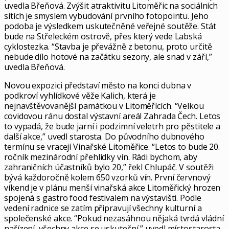
uvedla Břeňová. Zvýšit atraktivitu Litoměřic na sociálních
sítích je smyslem vybudování prvního fotopointu. Jeho
podoba je výsledkem uskutečněné veřejné soutěže. Stát
bude na Střeleckém ostrově, přes který vede Labská
cyklostezka. “Stavba je převážně z betonu, proto určitě
nebude dílo hotové na začátku sezony, ale snad v září,”
uvedla Břeňová.
Novou expozici představí město na konci dubna v
podkroví vyhlídkové věže Kalich, která je
nejnavštěvovanější památkou v Litoměřících. “Velkou
covidovou ránu dostal výstavní areál Zahrada Čech. Letos
to vypadá, že bude jarní i podzimní veletrh pro pěstitele a
další akce,” uvedl starosta. Do původního dubnového
termínu se vracejí Vinařské Litoměřice. “Letos to bude 20.
ročník mezinárodní přehlídky vín. Rádi bychom, aby
zahraničních účastníků bylo 20,” řekl Chlupáč. V soutěži
bývá každoročně kolem 650 vzorků vín. První červnový
víkend je v plánu menší vinařská akce Litoměřický hrozen
spojená s gastro food festivalem na výstavišti. Podle
vedení radnice se zatím připravují všechny kulturní a
společenské akce. “Pokud nezasáhnou nějaká tvrdá vládní
nařízení, všechny akce se uskuteční,” uvedl místostarosta