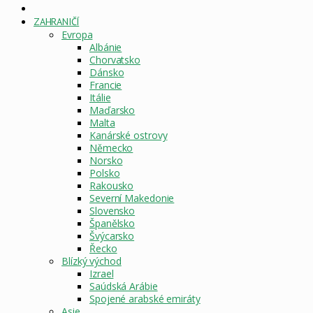
DOMOVSKÁ
STRÁNKA
ZAHRANIČÍ
Evropa
Albánie
Chorvatsko
Dánsko
Francie
Itálie
Maďarsko
Malta
Kanárské ostrovy
Německo
Norsko
Polsko
Rakousko
Severní Makedonie
Slovensko
Španělsko
Švýcarsko
Řecko
Blízký východ
Izrael
Saúdská Arábie
Spojené arabské emiráty
Asie