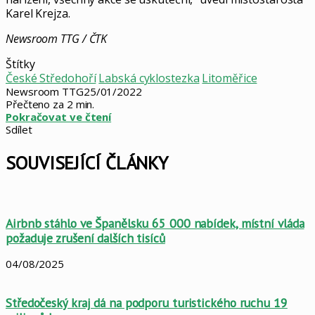
Karel Krejza.
Newsroom TTG / ČTK
Štítky
České Středohoří
Labská cyklostezka
Litoměřice
Newsroom TTG
25/01/2022
Přečteno za 2 min.
Pokračovat ve čtení
Sdílet
Facebook
X
LinkedIn
Pinterest
Skype
WhatsApp
Sdílet
Tisknout
mailem
SOUVISEJÍCÍ ČLÁNKY
Airbnb stáhlo ve Španělsku 65 000 nabídek, místní vláda
požaduje zrušení dalších tisíců
04/08/2025
Středočeský kraj dá na podporu turistického ruchu 19