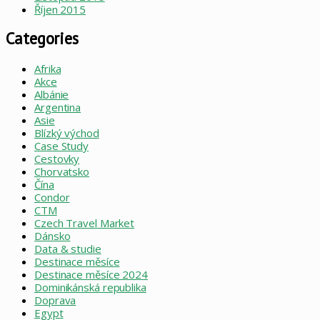
Říjen 2015
Categories
Afrika
Akce
Albánie
Argentina
Asie
Blízký východ
Case Study
Cestovky
Chorvatsko
Čína
Condor
CTM
Czech Travel Market
Dánsko
Data & studie
Destinace měsíce
Destinace měsíce 2024
Dominikánská republika
Doprava
Egypt