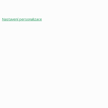
top
button
Nastavení personalizace