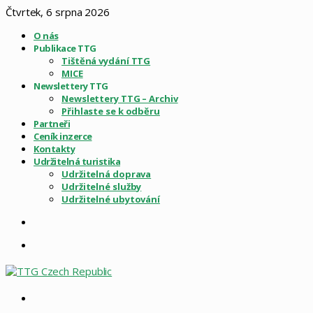
Čtvrtek, 6 srpna 2026
O nás
Publikace TTG
Tištěná vydání TTG
MICE
Newslettery TTG
Newslettery TTG – Archiv
Přihlaste se k odběru
Partneři
Ceník inzerce
Kontakty
Udržitelná turistika
Udržitelná doprava
Udržitelné služby
Udržitelné ubytování
Sidebar
Menu
Vyhledat