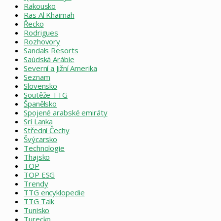
Rakousko
Ras Al Khaimah
Řecko
Rodrigues
Rozhovory
Sandals Resorts
Saúdská Arábie
Severní a Jižní Amerika
Seznam
Slovensko
Soutěže TTG
Španělsko
Spojené arabské emiráty
Srí Lanka
Střední Čechy
Švýcarsko
Technologie
Thajsko
TOP
TOP ESG
Trendy
TTG encyklopedie
TTG Talk
Tunisko
Turecko