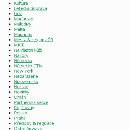
Kultura
Letecká doprava
Lidé
Maďarsko
Maledivy
Malta
Mauricius
Města & regiony ČR
MICE
Na vlastní kůži
Názory
Německo
Německo CTM
New York
Nezařazené
Nizozemsko
Norsko
Novinky
Omán
Partnerská sekce
Pojišťovny
Polsko
Praha
Předpisy & regulace
Qatar Airways