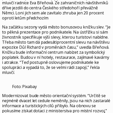
mluvčí radnice Eva Břeňová. Ze zahraničních návštěvníků
dříve jezdili do centra Českého středohoří převážně
Němci. Loni jich sem ale zavítalo zhruba jen 20 procent
oproti letům předchozím
Na začátku sezony vydá město bonusovou knížku slev. “Je
to pěkná prezentace pro podnikatele. Na ústřižku si sám
živnostník specifikuje výši slevy, kterou turistovi nabídne.
Třeba město tam dá padesátiprocentní slevu na návštěvu
expozice Důl Richard v proměnách času,” uvedla Břeňová.
Knížku bude informační centrum nabízet za symbolický
poplatek. Budou v ní hotely, restaurace, zajímavé kavárny
i atrakce. “Teď postupně oslovujeme podnikatele ke
spolupráci a vypadá to, že se velmi rádi zapojí,” řekla
mluvčí.
Foto: Pixabay
Modernizovat bude město orientační systém. “Určitě se
nejméně dvacet let cedule neměnily, jsou na nich zastaralé
informace a turistických cílů přibylo. Na obnovu se
pokusíme získat dotaci z ministerstva pro místní rozvoj,”