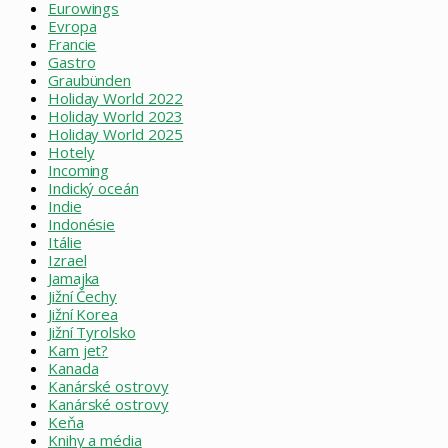
Eurowings
Evropa
Francie
Gastro
Graubünden
Holiday World 2022
Holiday World 2023
Holiday World 2025
Hotely
Incoming
Indický oceán
Indie
Indonésie
Itálie
Izrael
Jamajka
Jižní Čechy
Jižní Korea
Jižní Tyrolsko
Kam jet?
Kanada
Kanárské ostrovy
Kanárské ostrovy
Keňa
Knihy a média