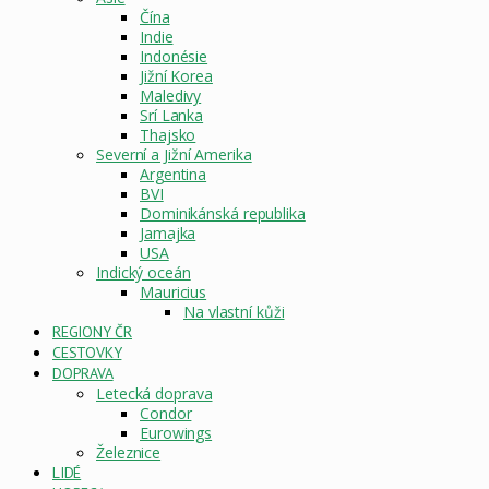
Čína
Indie
Indonésie
Jižní Korea
Maledivy
Srí Lanka
Thajsko
Severní a Jižní Amerika
Argentina
BVI
Dominikánská republika
Jamajka
USA
Indický oceán
Mauricius
Na vlastní kůži
REGIONY ČR
CESTOVKY
DOPRAVA
Letecká doprava
Condor
Eurowings
Železnice
LIDÉ