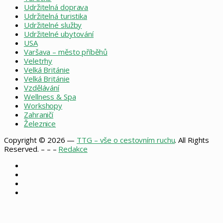
Udržitelná doprava
Udržitelná turistika
Udržitelné služby
Udržitelné ubytování
USA
Varšava – město příběhů
Veletrhy
Velká Británie
Velká Británie
Vzdělávání
Wellness & Spa
Workshopy
Zahraničí
Železnice
Copyright © 2026 —
TTG – vše o cestovním ruchu
. All Rights
Reserved. – – –
Redakce
Facebook
X
Instagram
RSS
Facebook
X
WhatsApp
Telegram
Back
to