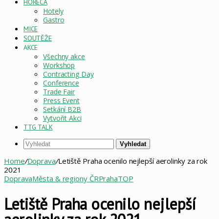
HORECA
Hotely
Gastro
MICE
SOUTĚŽE
AKCE
Všechny akce
Workshop
Contracting Day
Conference
Trade Fair
Press Event
Setkání B2B
Vytvořit Akci
TTG TALK
Vyhledat
Home
/
Doprava
/
Letiště Praha ocenilo nejlepší aerolinky za rok
2021
Doprava
Města & regiony ČR
Praha
TOP
Letiště Praha ocenilo nejlepší