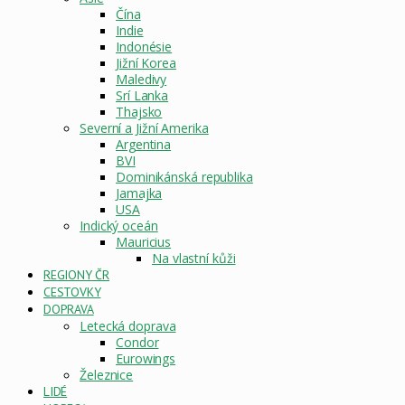
Čína
Indie
Indonésie
Jižní Korea
Maledivy
Srí Lanka
Thajsko
Severní a Jižní Amerika
Argentina
BVI
Dominikánská republika
Jamajka
USA
Indický oceán
Mauricius
Na vlastní kůži
REGIONY ČR
CESTOVKY
DOPRAVA
Letecká doprava
Condor
Eurowings
Železnice
LIDÉ