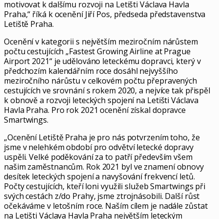
motivovat k dalšímu rozvoji na Letišti Václava Havla
Praha,“ říká k ocenění Jiří Pos, předseda představenstva
Letiště Praha.
Ocenění v kategorii s největším meziročním nárůstem
počtu cestujících „Fastest Growing Airline at Prague
Airport 2021“ je udělováno leteckému dopravci, který v
předchozím kalendářním roce dosáhl nejvyššího
meziročního nárůstu v celkovém počtu přepravených
cestujících ve srovnání s rokem 2020, a nejvíce tak přispěl
k obnově a rozvoji leteckých spojení na Letišti Václava
Havla Praha. Pro rok 2021 ocenění získal dopravce
Smartwings.
„Ocenění Letiště Praha je pro nás potvrzením toho, že
jsme v nelehkém období pro odvětví letecké dopravy
uspěli. Velké poděkování za to patří především všem
našim zaměstnancům. Rok 2021 byl ve znamení obnovy
desítek leteckých spojení a navyšování frekvencí letů.
Počty cestujících, kteří loni využili služeb Smartwings při
svých cestách z/do Prahy, jsme ztrojnásobili. Další růst
očekáváme v letošním roce. Naším cílem je nadále zůstat
na Letišti Václava Havla Praha největším leteckým