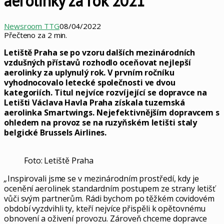
aerolinky za rok 2021
Newsroom TTG
08/04/2022
Přečteno za 2 min.
Letiště Praha se po vzoru dalších mezinárodních
vzdušných přístavů rozhodlo oceňovat nejlepší
aerolinky za uplynulý rok. V prvním ročníku
vyhodnocovalo letecké společnosti ve dvou
kategoriích. Titul nejvíce rozvíjející se dopravce na
Letišti Václava Havla Praha získala tuzemská
aerolinka Smartwings. Nejefektivnějším dopravcem s
ohledem na provoz se na ruzyňském letišti staly
belgické Brussels Airlines.
Foto: Letiště Praha
„
Inspirovali jsme se v mezinárodním prostředí, kdy je
ocenění aerolinek standardním postupem ze strany letišť
vůči svým partnerům. Rádi bychom po těžkém covidovém
období vyzdvihli ty, kteří nejvíce přispěli k opětovnému
obnovení a oživení provozu. Zároveň chceme dopravce