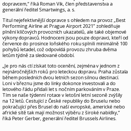
dopravcem,“ říká Roman Vik, člen představenstva a
generální ředitel Smartwings, a. s.
Titul nejefektivnější dopravce s ohledem na provoz „Best
Performing Airline at Prague Airport 2021” zohledňuje
plnění klíčových provozních ukazatelů, ale také objemové
výkony dopravců. Hodnoceni jsou pouze dopravci, kteří od
července do prosince loňského roku splnili minimálně 100
pohybů letadel, což odpovídá provozu zhruba dvěma
letům týdně za sledované období.
„Je pro nás ctí získat toto ocenění, zejména v jednom z
nejnáročnějších roků pro leteckou dopravu. Praha zůstala
během posledních dvou letních sezon silnou destinací.
Loni v březnu jsme do linky dokonce investovali a do
letového řádu přidali let s nočním parkováním v Praze.
Tím se naše týdenní rotace v letošní letní sezoně zvýšily
na 12 letů. Cestující z České republiky do Bruselu nebo
pokračující přes Brusel do naší evropské, americké nebo
africké sítě tak mají možnost výběru z široké nabídky,“
říká Peter Gerber, generální ředitel Brussels Airlines.