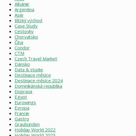
Albánie
Argentina
Asie
Blízký východ
Case Study
Cestovky
Chorvatsko
Čína
Condor
CTM
Czech Travel Market
Dánsko
Data & studie
Destinace měsíce
Destinace měsíce 2024
Dominikánská republika
Doprava
Egypt
Eurowings
Evropa
Francie
Gastro
Graubünden
Holiday World 2022
Holiday World 2023