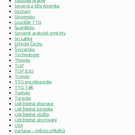
Saúdská Arábie
Severní a Jižní Amerika
Seznam
Slovensko
Soutěže TTG
Španělsko
Spojené arabské emiráty
Srí Lanka
Střední Čechy
Švýcarsko
Technologie
Thajsko
TOP
TOP ESG
Trendy
TTG encyklopedie
TTG Talk
Tunisko
Turecko
Udržitelná doprava
Udržitelná turistika
Udržitelné služby
Udržitelné ubytování
USA
Varšava – město příběhů