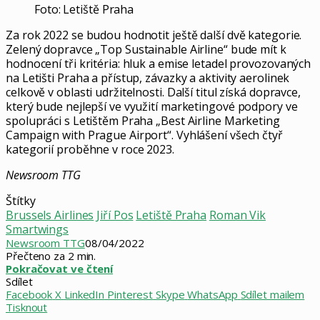
Foto: Letiště Praha
Za rok 2022 se budou hodnotit ještě další dvě kategorie.
Zelený dopravce „Top Sustainable Airline“ bude mít k
hodnocení tři kritéria: hluk a emise letadel provozovaných
na Letišti Praha a přístup, závazky a aktivity aerolinek
celkově v oblasti udržitelnosti. Další titul získá dopravce,
který bude nejlepší ve využití marketingové podpory ve
spolupráci s Letištěm Praha „Best Airline Marketing
Campaign with Prague Airport“. Vyhlášení všech čtyř
kategorií proběhne v roce 2023.
Newsroom TTG
Štítky
Brussels Airlines
Jiří Pos
Letiště Praha
Roman Vik
Smartwings
Newsroom TTG
08/04/2022
Přečteno za 2 min.
Pokračovat ve čtení
Sdílet
Facebook
X
LinkedIn
Pinterest
Skype
WhatsApp
Sdílet mailem
Tisknout