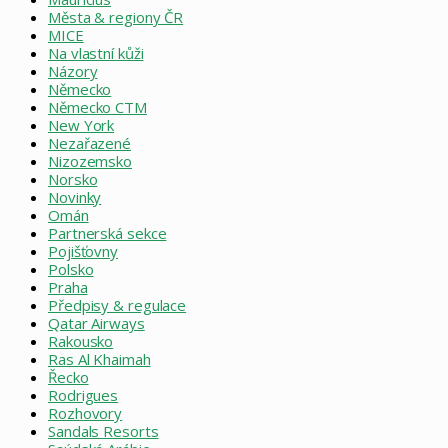
Města & regiony ČR
MICE
Na vlastní kůži
Názory
Německo
Německo CTM
New York
Nezařazené
Nizozemsko
Norsko
Novinky
Omán
Partnerská sekce
Pojišťovny
Polsko
Praha
Předpisy & regulace
Qatar Airways
Rakousko
Ras Al Khaimah
Řecko
Rodrigues
Rozhovory
Sandals Resorts