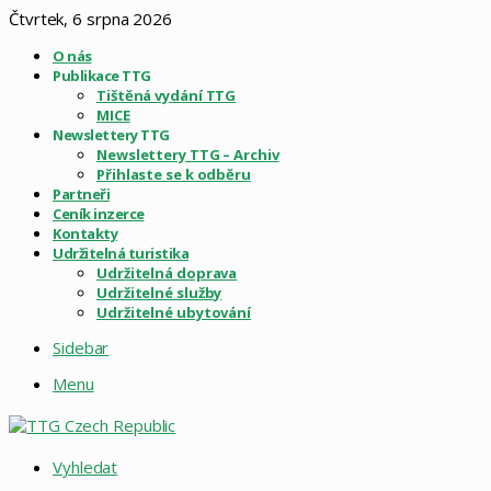
Čtvrtek, 6 srpna 2026
O nás
Publikace TTG
Tištěná vydání TTG
MICE
Newslettery TTG
Newslettery TTG – Archiv
Přihlaste se k odběru
Partneři
Ceník inzerce
Kontakty
Udržitelná turistika
Udržitelná doprava
Udržitelné služby
Udržitelné ubytování
Sidebar
Menu
Vyhledat