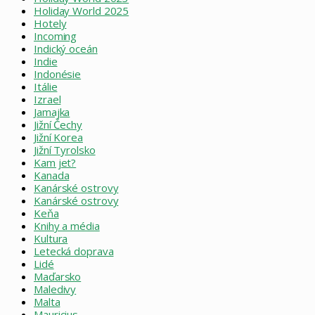
Holiday World 2025
Hotely
Incoming
Indický oceán
Indie
Indonésie
Itálie
Izrael
Jamajka
Jižní Čechy
Jižní Korea
Jižní Tyrolsko
Kam jet?
Kanada
Kanárské ostrovy
Kanárské ostrovy
Keňa
Knihy a média
Kultura
Letecká doprava
Lidé
Maďarsko
Maledivy
Malta
Mauricius