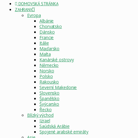
DOMOVSKÁ STRÁNKA
ZAHRANIČÍ
Evropa
Albánie
Chorvatsko
Dánsko
Francie
Itálie
Maďarsko
Malta
Kanárské ostrovy
Německo
Norsko
Polsko
Rakousko
Severní Makedonie
Slovensko
Španělsko
Švýcarsko
Řecko
Blízký východ
Izrael
Saúdská Arábie
Spojené arabské emiráty
Asie