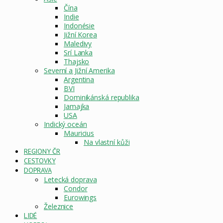
Čína
Indie
Indonésie
Jižní Korea
Maledivy
Srí Lanka
Thajsko
Severní a Jižní Amerika
Argentina
BVI
Dominikánská republika
Jamajka
USA
Indický oceán
Mauricius
Na vlastní kůži
REGIONY ČR
CESTOVKY
DOPRAVA
Letecká doprava
Condor
Eurowings
Železnice
LIDÉ