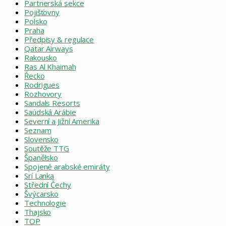
Partnerská sekce
Pojišťovny
Polsko
Praha
Předpisy & regulace
Qatar Airways
Rakousko
Ras Al Khaimah
Řecko
Rodrigues
Rozhovory
Sandals Resorts
Saúdská Arábie
Severní a Jižní Amerika
Seznam
Slovensko
Soutěže TTG
Španělsko
Spojené arabské emiráty
Srí Lanka
Střední Čechy
Švýcarsko
Technologie
Thajsko
TOP