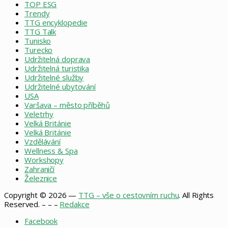
TOP ESG
Trendy
TTG encyklopedie
TTG Talk
Tunisko
Turecko
Udržitelná doprava
Udržitelná turistika
Udržitelné služby
Udržitelné ubytování
USA
Varšava – město příběhů
Veletrhy
Velká Británie
Velká Británie
Vzdělávání
Wellness & Spa
Workshopy
Zahraničí
Železnice
Copyright © 2026 —
TTG – vše o cestovním ruchu
. All Rights
Reserved. – – –
Redakce
Facebook