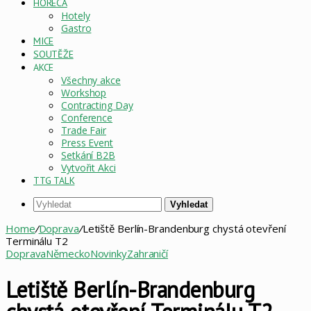
HORECA
Hotely
Gastro
MICE
SOUTĚŽE
AKCE
Všechny akce
Workshop
Contracting Day
Conference
Trade Fair
Press Event
Setkání B2B
Vytvořit Akci
TTG TALK
Vyhledat
Home
/
Doprava
/
Letiště Berlín-Brandenburg chystá otevření
Terminálu T2
Doprava
Německo
Novinky
Zahraničí
Letiště Berlín-Brandenburg