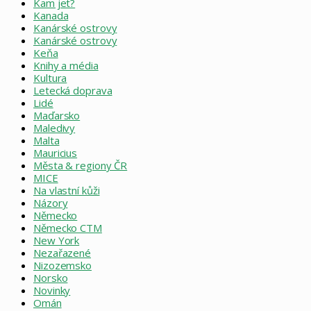
Kam jet?
Kanada
Kanárské ostrovy
Kanárské ostrovy
Keňa
Knihy a média
Kultura
Letecká doprava
Lidé
Maďarsko
Maledivy
Malta
Mauricius
Města & regiony ČR
MICE
Na vlastní kůži
Názory
Německo
Německo CTM
New York
Nezařazené
Nizozemsko
Norsko
Novinky
Omán