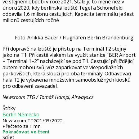
ve stejném období v roce 2021. Stále je to méně než v
únoru 2020, kdy berlínská letiště Tegel a Schönefeld
odbavila 1,6 milionu cestujících. Kapacita terminálu je šest
milionů cestujících ročně.
Foto: Anikka Bauer / Flughafen Berlin Brandenburg
Při dopravě na letiště je přístup na Terminál T2 stejný
jako na T1. Při cestě vlakem lze využít stanice “BER Airport
– Terminal 1–2” nacházející se pod T1. Cestující přijíždějící
autem mohou svůj vůz zaparkovat ve vícepodlažních
parkovištích, která slouží pro oba terminály. Odbavovací
hala T2 je vybavena množstvím samoobslužných kiosků
pro odbavení zavazadel.
Newsroom TTG / Tomáš Hampl, Airways.cz
Štítky
Berlín
Německo
Newsroom TTG
21/03/2022
Přečteno za 1 min.
Pokračovat ve čtení
Sdílet