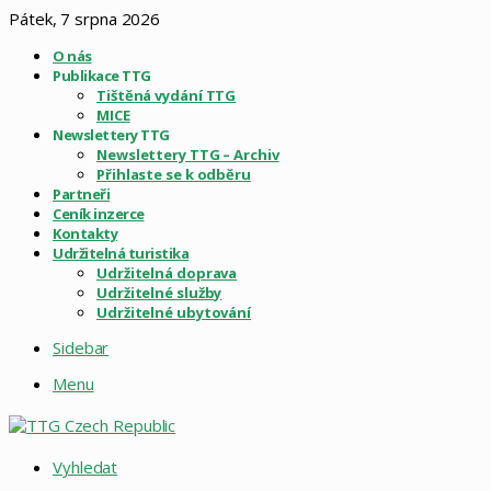
Pátek, 7 srpna 2026
O nás
Publikace TTG
Tištěná vydání TTG
MICE
Newslettery TTG
Newslettery TTG – Archiv
Přihlaste se k odběru
Partneři
Ceník inzerce
Kontakty
Udržitelná turistika
Udržitelná doprava
Udržitelné služby
Udržitelné ubytování
Sidebar
Menu
Vyhledat