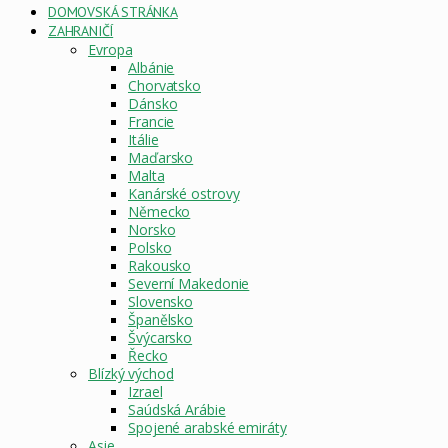
DOMOVSKÁ STRÁNKA
ZAHRANIČÍ
Evropa
Albánie
Chorvatsko
Dánsko
Francie
Itálie
Maďarsko
Malta
Kanárské ostrovy
Německo
Norsko
Polsko
Rakousko
Severní Makedonie
Slovensko
Španělsko
Švýcarsko
Řecko
Blízký východ
Izrael
Saúdská Arábie
Spojené arabské emiráty
Asie