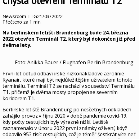
chystá otevření Terminálu T2
Newsroom TTG
21/03/2022
Přečteno za 1 min.
Na berlínském letišti Brandenburg bude 24. března
2022 otevřen Terminál T2, který byl dokončen již před
dvěma lety.
Foto: Anikka Bauer / Flughafen Berlin Brandenburg
První let odtud odbaví irské nízkonákladové aerolinie
Ryanair, které mají být nejdůležitějším uživatelem tohoto
terminálu. Terminál T2 se nachází v sousedství Terminálu
T1, přičemž je dvěma mosty propojen se severním
koridorem T1.
Berlínské letiště Brandenburg po nesčetných odkladech
zahájilo provoz v říjnu 2020 v době pandemie covid-19,
kdy počty cestujících byly výrazně nižší. Letiště
zaznamenalo v únoru 2022 první známky oživení, když
odbavilo 953 tisíc cestujících, což je téměř šestkrát více než