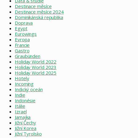
Data & studie
Destinace měsíce
Destinace měsíce 2024
Dominikánská republika
Doprava
Egypt
Eurowings
Evropa
Francie
Gastro
Graubünden
Holiday World 2022
Holiday World 2023
Holiday World 2025
Hotely
Incoming
Indický oceán
Indie
Indonésie
Itálie
Izrael
Jamajka
Jižní Čechy
Jižní Korea
Jižní Tyrolsko