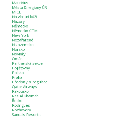
Mauricius
Města & regiony ČR
MICE
Na vlastní kůži
Názory
Německo
Německo CTM
New York
Nezařazené
Nizozemsko
Norsko
Novinky
Omán
Partnerská sekce
Pojišťovny
Polsko
Praha
Předpisy & regulace
Qatar Airways
Rakousko
Ras Al Khaimah
Řecko
Rodrigues
Rozhovory
Sandals Resorts