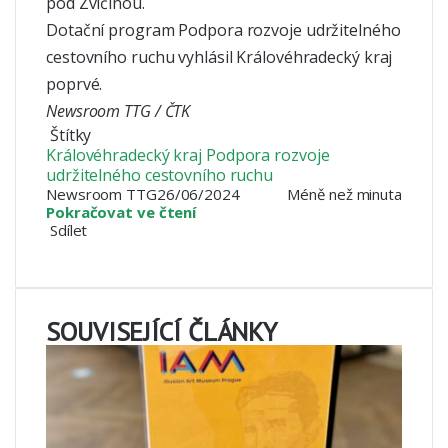
pod Zvičinou.
Dotační program Podpora rozvoje udržitelného
cestovního ruchu vyhlásil Královéhradecký kraj
poprvé.
Newsroom TTG / ČTK
Štítky
Královéhradecký kraj
Podpora rozvoje
udržitelného cestovního ruchu
Newsroom TTG
26/06/2024
Méně než minuta
Pokračovat ve čtení
Sdílet
Facebook
X
LinkedIn
Pinterest
Skype
WhatsApp
Sdílet
Tisknout
mailem
SOUVISEJÍCÍ ČLÁNKY