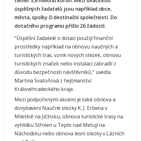
téměř 3,6 milionu korun. Mezi dvacítkou
úspěšných žadatelů jsou například obce,
města, spolky či destinační společnosti. Do
dotačního programu přišlo 26 žádostí.
“Úspěšní žadatelé o dotaci použijí finanční
prostředky například na obnovu naučných a
turistických tras, vznik nových stezek, obnovu
turistických značek nebo instalaci zábradlí z
důvodu bezpečnosti návštěvníků,” uvedla
Martina Svatoňová z hejtmanství
Královéhradeckého kraje.
Mezi podpořenými akcemi je také obnova a
dovybavení Naučné stezky K. J. Erbena v
Miletíně na Jičínsku, obnova turistické trasy na
vyhlídku Střmen u Teplic nad Metují na
Náchodsku nebo obnova lesní stezky v Lázních