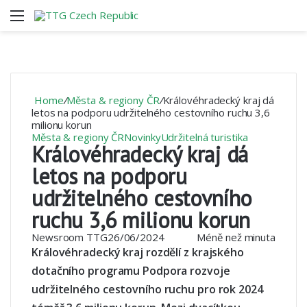
Menu
V
Home
/
Města & regiony ČR
/
Královéhradecký kraj dá
letos na podporu udržitelného cestovního ruchu 3,6
milionu korun
Města & regiony ČR
Novinky
Udržitelná turistika
Královéhradecký kraj dá
letos na podporu
udržitelného cestovního
ruchu 3,6 milionu korun
Newsroom TTG
26/06/2024
Méně než minuta
Královéhradecký kraj rozdělí z krajského
dotačního programu Podpora rozvoje
udržitelného cestovního ruchu pro rok 2024