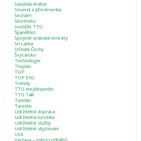
Saúdská Arábie
Severní a Jižní Amerika
Seznam
Slovensko
Soutěže TTG
Španělsko
Spojené arabské emiráty
Srí Lanka
Střední Čechy
Švýcarsko
Technologie
Thajsko
TOP
TOP ESG
Trendy
TTG encyklopedie
TTG Talk
Tunisko
Turecko
Udržitelná doprava
Udržitelná turistika
Udržitelné služby
Udržitelné ubytování
USA
Varšava – město příběhů