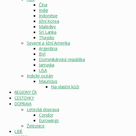
Čína
Indie
Indonésie
Jižní Korea
Maledivy
Srí Lanka
Thajsko
Severní a Jižní Amerika
Argentina
BVI
Dominikánská republika
Jamajka
USA
Indický oceán
Mauricius
Na vlastní kůži
REGIONY ČR
CESTOVKY
DOPRAVA
Letecká doprava
Condor
Eurowings
Železnice
LIDÉ