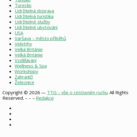
Turecko
Udržitelná doprava
Udržitelná turistika
Udržitelné služby
Udržitelné ubytování
USA
Varšava – město příběhů
Veletrhy
Velká Británie
Velká Británie
Vzdělávání
Wellness & Spa
Workshopy
Zahraničí
Železnice
Copyright © 2026 —
TTG – vše o cestovním ruchu
. All Rights
Reserved. – – –
Redakce
Facebook
X
Instagram
RSS
Facebook
X
WhatsApp
Telegram
Back