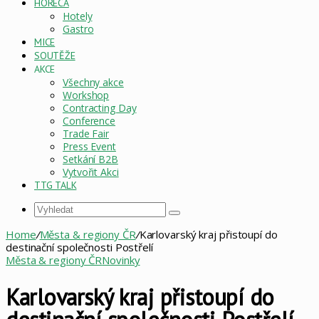
HORECA
Hotely
Gastro
MICE
SOUTĚŽE
AKCE
Všechny akce
Workshop
Contracting Day
Conference
Trade Fair
Press Event
Setkání B2B
Vytvořit Akci
TTG TALK
Vyhledat
Home
/
Města & regiony ČR
/
Karlovarský kraj přistoupí do
destinační společnosti Postřelí
Města & regiony ČR
Novinky
Karlovarský kraj přistoupí do