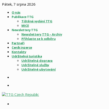
Pátek, 7 srpna 2026
O nás
Publikace TTG
Tištěná vydání TTG
MICE
Newslettery TTG
Newslettery TTG – Archiv
Přihlaste se k odběru
Partneři
Ceník inzerce
Kontakty
Udržitelná turistika
Udržitelná doprava
Udržitelné služby
Udržitelné ubytování
Sidebar
Menu
Vyhledat