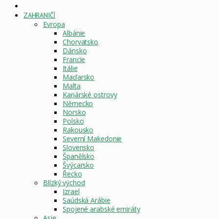
DOMOVSKÁ
STRÁNKA
ZAHRANIČÍ
Evropa
Albánie
Chorvatsko
Dánsko
Francie
Itálie
Maďarsko
Malta
Kanárské ostrovy
Německo
Norsko
Polsko
Rakousko
Severní Makedonie
Slovensko
Španělsko
Švýcarsko
Řecko
Blízký východ
Izrael
Saúdská Arábie
Spojené arabské emiráty
Asie