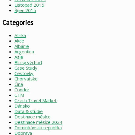
Listopad 2015
Říjen 2015
Categories
Afrika
Akce
Albánie
Argentina
Asie
Blízký východ
Case Study
Cestovky
Chorvatsko
Čína
Condor
CTM
Czech Travel Market
Dánsko
Data & studie
Destinace měsíce
Destinace měsíce 2024
Dominikánská republika
Doprava