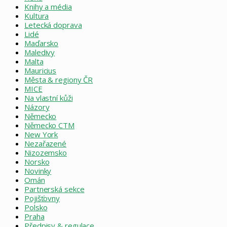
Knihy a média
Kultura
Letecká doprava
Lidé
Maďarsko
Maledivy
Malta
Mauricius
Města & regiony ČR
MICE
Na vlastní kůži
Názory
Německo
Německo CTM
New York
Nezařazené
Nizozemsko
Norsko
Novinky
Omán
Partnerská sekce
Pojišťovny
Polsko
Praha
Předpisy & regulace