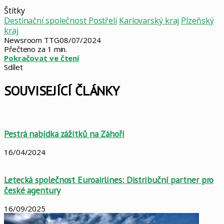
Štítky
Destinační společnost Postřelí
Karlovarský kraj
Plzeňský
kraj
Newsroom TTG
08/07/2024
Přečteno za 1 min.
Pokračovat ve čtení
Sdílet
Facebook
X
LinkedIn
Pinterest
Skype
WhatsApp
Sdílet
Tisknout
mailem
SOUVISEJÍCÍ ČLÁNKY
Pestrá nabídka zážitků na Záhoří
16/04/2024
Letecká společnost Euroairlines: Distribuční partner pro
české agentury
16/09/2025