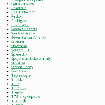
Qatar Airways
Rakousko
Ras Al Khaimah
Řecko
Rodrigues
Rozhovory
Sandals Resorts
Saúdská Arábie
Severní a Jižní Amerika
Seznam
Slovensko
Soutěže TTG
Španělsko
Spojené arabské emiráty
Srí Lanka
Střední Čechy
Švýcarsko
Technologie
Thajsko
TOP
TOP ESG
Trendy
TTG encyklopedie
TTG Talk
Tunisko