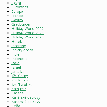
Egypt
Eurowings
Evropa
Francie
Gastro
Graubünden
Holiday World 2022
Holiday World 2023
Holiday World 2025
Hotely
Incoming
Indický oceán
Indie
Indonésie
Itálie
Izrael
Jamajka
Jižní Čechy
Jižní Korea
Jižní Tyrolsko
Kam jet?
Kanada
Kanárské ostrovy
Kanárské ostrovy
Keňa