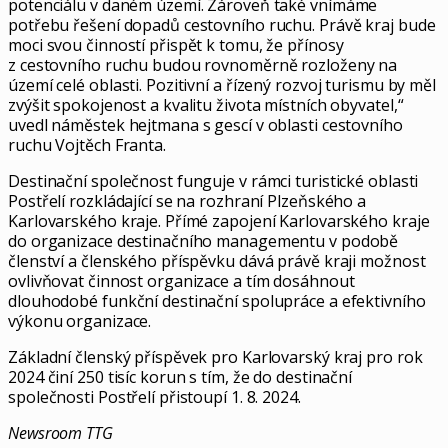
potenciálu v daném území. Zároveň také vnímáme
potřebu řešení dopadů cestovního ruchu. Právě kraj bude
moci svou činností přispět k tomu, že přínosy
z cestovního ruchu budou rovnoměrně rozloženy na
území celé oblasti. Pozitivní a řízený rozvoj turismu by měl
zvýšit spokojenost a kvalitu života místních obyvatel,“
uvedl náměstek hejtmana s gescí v oblasti cestovního
ruchu Vojtěch Franta.
Destinační společnost funguje v rámci turistické oblasti
Postřelí rozkládající se na rozhraní Plzeňského a
Karlovarského kraje. Přímé zapojení Karlovarského kraje
do organizace destinačního managementu v podobě
členství a členského příspěvku dává právě kraji možnost
ovlivňovat činnost organizace a tím dosáhnout
dlouhodobé funkční destinační spolupráce a efektivního
výkonu organizace.
Základní členský příspěvek pro Karlovarský kraj pro rok
2024 činí 250 tisíc korun s tím, že do destinační
společnosti Postřelí přistoupí 1. 8. 2024.
Newsroom TTG