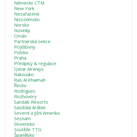
Německo CTM
New York
Nezařazené
Nizozemsko
Norsko
Novinky
Omán
Partnerská sekce
Pojišťovny
Polsko
Praha
Předpisy & regulace
Qatar Airways
Rakousko
Ras Al Khaimah
Řecko
Rodrigues
Rozhovory
Sandals Resorts
Saúdská Arábie
Severní a Jižní Amerika
Seznam
Slovensko
Soutěže TTG
Španělsko