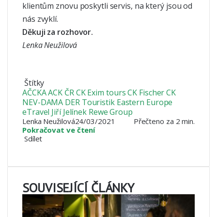
klientům znovu poskytli servis, na který jsou od
nás zvyklí.
Děkuji za rozhovor.
Lenka Neužilová
Štítky
AČCKA
ACK ČR
CK Exim tours
CK Fischer
CK
NEV-DAMA
DER Touristik Eastern Europe
eTravel
Jiří Jelínek
Rewe Group
Lenka Neužilová
24/03/2021
Přečteno za 2 min.
Pokračovat ve čtení
Sdílet
Facebook
X
LinkedIn
Pinterest
Skype
WhatsApp
Sdílet
Tisknout
mailem
SOUVISEJÍCÍ ČLÁNKY