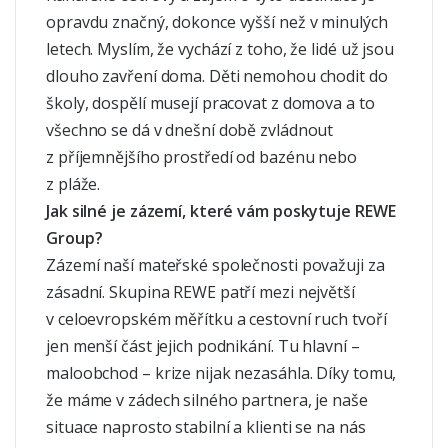
opravdu značný, dokonce vyšší než v minulých
letech. Myslím, že vychází z toho, že lidé už jsou
dlouho zavření doma. Děti nemohou chodit do
školy, dospělí musejí pracovat z domova a to
všechno se dá v dnešní době zvládnout
z příjemnějšího prostředí od bazénu nebo
z pláže.
Jak silné je zázemí, které vám poskytuje REWE
Group?
Zázemí naší mateřské společnosti považuji za
zásadní. Skupina REWE patří mezi největší
v celoevropském měřítku a cestovní ruch tvoří
jen menší část jejich podnikání. Tu hlavní –
maloobchod – krize nijak nezasáhla. Díky tomu,
že máme v zádech silného partnera, je naše
situace naprosto stabilní a klienti se na nás