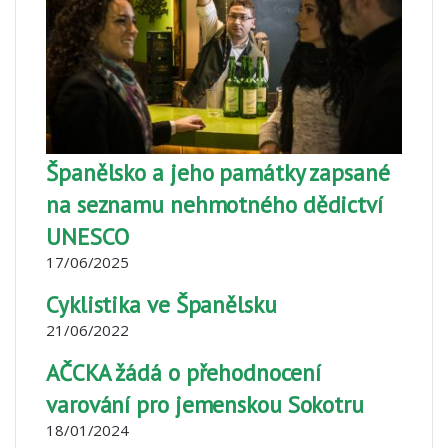
Španělsko a jeho památky zapsané
na seznamu nehmotného dědictví
UNESCO
17/06/2025
Cyklistika ve Španělsku
21/06/2022
AČCKA žádá o přehodnocení
varování pro jemenskou Sokotru
18/01/2024