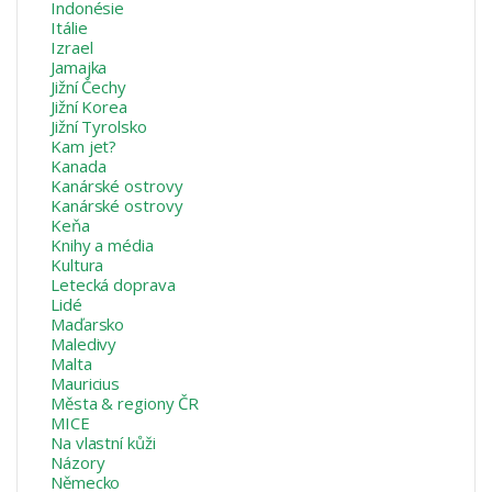
Indonésie
Itálie
Izrael
Jamajka
Jižní Čechy
Jižní Korea
Jižní Tyrolsko
Kam jet?
Kanada
Kanárské ostrovy
Kanárské ostrovy
Keňa
Knihy a média
Kultura
Letecká doprava
Lidé
Maďarsko
Maledivy
Malta
Mauricius
Města & regiony ČR
MICE
Na vlastní kůži
Názory
Německo