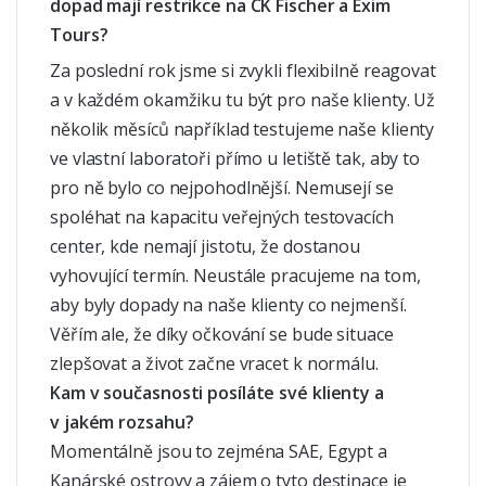
dopad mají restrikce na CK Fischer a Exim
Tours?
Za poslední rok jsme si zvykli flexibilně reagovat
a v každém okamžiku tu být pro naše klienty. Už
několik měsíců například testujeme naše klienty
ve vlastní laboratoři přímo u letiště tak, aby to
pro ně bylo co nejpohodlnější. Nemusejí se
spoléhat na kapacitu veřejných testovacích
center, kde nemají jistotu, že dostanou
vyhovující termín. Neustále pracujeme na tom,
aby byly dopady na naše klienty co nejmenší.
Věřím ale, že díky očkování se bude situace
zlepšovat a život začne vracet k normálu.
Kam v současnosti posíláte své klienty a
v jakém rozsahu?
Momentálně jsou to zejména SAE, Egypt a
Kanárské ostrovy a zájem o tyto destinace je