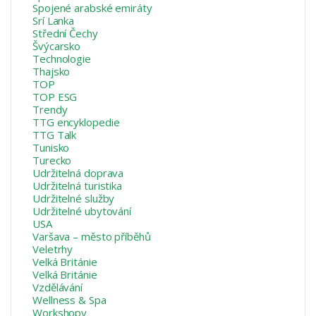
Spojené arabské emiráty
Srí Lanka
Střední Čechy
Švýcarsko
Technologie
Thajsko
TOP
TOP ESG
Trendy
TTG encyklopedie
TTG Talk
Tunisko
Turecko
Udržitelná doprava
Udržitelná turistika
Udržitelné služby
Udržitelné ubytování
USA
Varšava – město příběhů
Veletrhy
Velká Británie
Velká Británie
Vzdělávání
Wellness & Spa
Workshopy