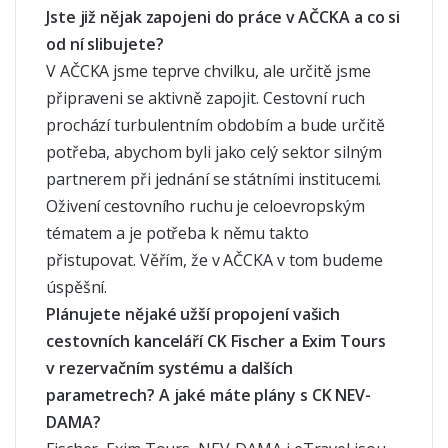
Jste již nějak zapojeni do práce v AČCKA a co si
od ní slibujete?
V AČCKA jsme teprve chvilku, ale určitě jsme
připraveni se aktivně zapojit. Cestovní ruch
prochází turbulentním obdobím a bude určitě
potřeba, abychom byli jako celý sektor silným
partnerem při jednání se státními institucemi.
Oživení cestovního ruchu je celoevropským
tématem a je potřeba k němu takto
přistupovat. Věřím, že v AČCKA v tom budeme
úspěšní.
Plánujete nějaké užší propojení vašich
cestovních kanceláří CK Fischer a Exim Tours
v rezervačním systému a dalších
parametrech? A jaké máte plány s CK NEV-
DAMA?