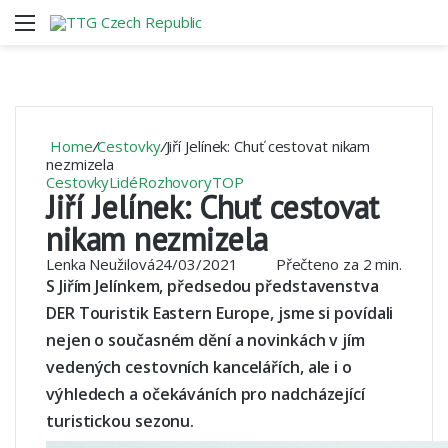
Menu
V
Home
/
Cestovky
/
Jiří Jelínek: Chuť cestovat nikam
nezmizela
Cestovky
Lidé
Rozhovory
TOP
Jiří Jelínek: Chuť cestovat
nikam nezmizela
Lenka Neužilová
24/03/2021
Přečteno za 2 min.
S Jiřím Jelínkem,
předsedou představenstva
DER Touristik Eastern Europe, jsme si povídali
nejen o současném dění a novinkách v jím
vedených cestovních kancelářích, ale i o
výhledech a očekáváních pro nadcházející
turistickou sezonu.