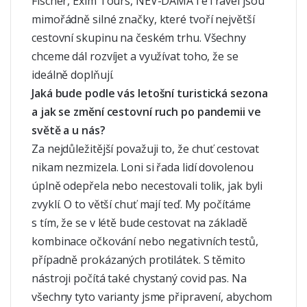
Fischer, Exim Tours, NEV-DAMA i eTravel jsou
mimořádně silné značky, které tvoří největší
cestovní skupinu na českém trhu. Všechny
chceme dál rozvíjet a využívat toho, že se
ideálně doplňují.
Jaká bude podle vás letošní turistická sezona
a jak se změní cestovní ruch po pandemii ve
světě a u nás?
Za nejdůležitější považuji to, že chuť cestovat
nikam nezmizela. Loni si řada lidí dovolenou
úplně odepřela nebo necestovali tolik, jak byli
zvyklí. O to větší chuť mají teď. My počítáme
s tím, že se v létě bude cestovat na základě
kombinace očkování nebo negativních testů,
případně prokázaných protilátek. S těmito
nástroji počítá také chystaný covid pas. Na
všechny tyto varianty jsme připravení, abychom