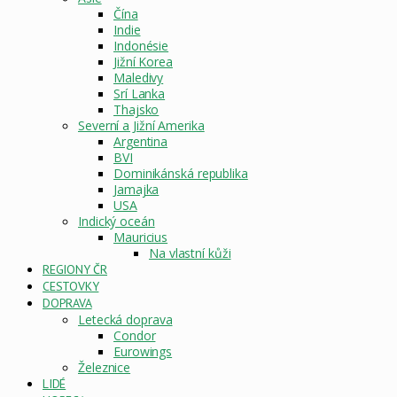
Čína
Indie
Indonésie
Jižní Korea
Maledivy
Srí Lanka
Thajsko
Severní a Jižní Amerika
Argentina
BVI
Dominikánská republika
Jamajka
USA
Indický oceán
Mauricius
Na vlastní kůži
REGIONY ČR
CESTOVKY
DOPRAVA
Letecká doprava
Condor
Eurowings
Železnice
LIDÉ