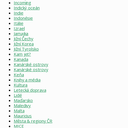
Incoming
Indický oceán
Indie
Indonésie
Itálie
Izrael
Jamajka
Jižní Čechy
Jižní Korea
Jižní Tyrolsko
Kam jet?
Kanada
Kanárské ostrovy
Kanárské ostrovy
Keňa
Knihy a média
Kultura
Letecká doprava
Lidé
Maďarsko
Maledivy
Malta
Mauricius
Města & regiony ČR
MICE