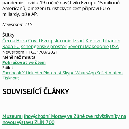
pandemie covidu-19 ročně navštívilo Evropu 15 milionů
Američanů, omezení turistických cest připraví EU o
miliardy, píše AP.
Newsroom TTG
Štítky
Černá Hora
Covid
Evropská unie
Izrael
Kosovo
Libanon
Rada EU
schengenský prostor
Severní Makedonie
USA
Newsroom TTG
31/08/2021
Méně než minuta
Pokračovat ve čtení
Sdílet
Facebook
X
LinkedIn
Pinterest
Skype
WhatsApp
Sdílet mailem
Tisknout
SOUVISEJÍCÍ ČLÁNKY
Muzeum jihovýchodní Moravy ve Zlíně zve návštěvníky na
novou výstavu ZLÍN 700