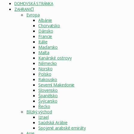
DOMOVSKÁ STRÁNKA
ZAHRANIČÍ
Evropa
Albánie
Chorvatsko
Dánsko
Francie
Itálie
Maďarsko
Malta
Kanárské ostrovy
Německo
Norsko
Polsko
Rakousko
Severní Makedonie
Slovensko
Španělsko
Švýcarsko
Řecko
Blízký východ
Izrael
Saúdská Arábie
Spojené arabské emiráty
Asie