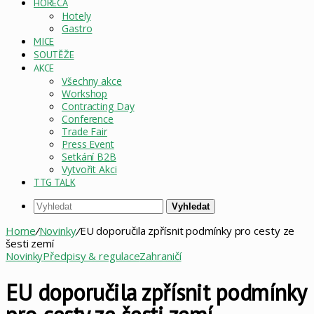
HORECA
Hotely
Gastro
MICE
SOUTĚŽE
AKCE
Všechny akce
Workshop
Contracting Day
Conference
Trade Fair
Press Event
Setkání B2B
Vytvořit Akci
TTG TALK
Vyhledat
Home
/
Novinky
/
EU doporučila zpřísnit podmínky pro cesty ze
šesti zemí
Novinky
Předpisy & regulace
Zahraničí
EU doporučila zpřísnit podmínky