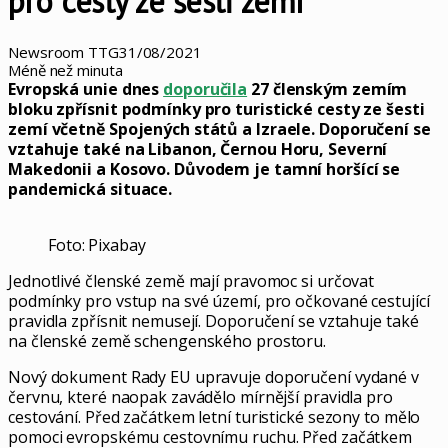
pro cesty ze šesti zemí
Newsroom TTG
31/08/2021
Méně než minuta
Evropská unie dnes
doporučila
27 členským zemím
bloku zpřísnit podmínky pro turistické cesty ze šesti
zemí včetně Spojených států a Izraele. Doporučení se
vztahuje také na Libanon, Černou Horu, Severní
Makedonii a Kosovo. Důvodem je tamní horšící se
pandemická situace.
Foto: Pixabay
Jednotlivé členské země mají pravomoc si určovat
podmínky pro vstup na své území, pro očkované cestující
pravidla zpřísnit nemusejí. Doporučení se vztahuje také
na členské země schengenského prostoru.
Nový dokument Rady EU upravuje doporučení vydané v
červnu, které naopak zavádělo mírnější pravidla pro
cestování. Před začátkem letní turistické sezony to mělo
pomoci evropskému cestovnímu ruchu. Před začátkem