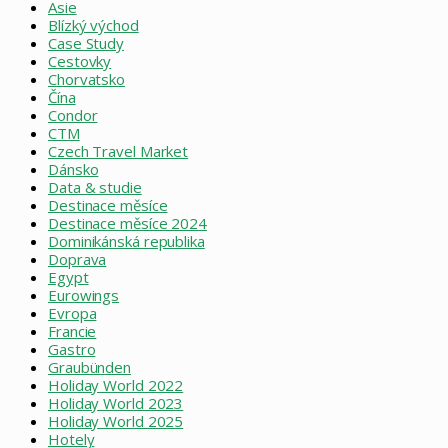
Asie
Blízký východ
Case Study
Cestovky
Chorvatsko
Čína
Condor
CTM
Czech Travel Market
Dánsko
Data & studie
Destinace měsíce
Destinace měsíce 2024
Dominikánská republika
Doprava
Egypt
Eurowings
Evropa
Francie
Gastro
Graubünden
Holiday World 2022
Holiday World 2023
Holiday World 2025
Hotely