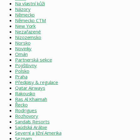
Na vlastní kůži
Názory
Německo
Německo CTM
New York
Nezařazené
Nizozemsko
Norsko
Novinky
Omán
Partnerská sekce
Pojišťovny
Polsko
Praha
Předpisy & regulace
Qatar Airways
Rakousko
Ras Al Khaimah
Řecko
Rodrigues
Rozhovory
Sandals Resorts
Saúdská Arábie
Severní a Jižní Amerika
Seznam