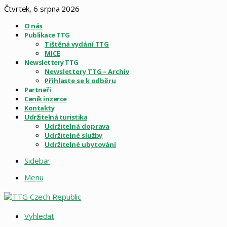
Čtvrtek, 6 srpna 2026
O nás
Publikace TTG
Tištěná vydání TTG
MICE
Newslettery TTG
Newslettery TTG – Archiv
Přihlaste se k odběru
Partneři
Ceník inzerce
Kontakty
Udržitelná turistika
Udržitelná doprava
Udržitelné služby
Udržitelné ubytování
Sidebar
Menu
Vyhledat