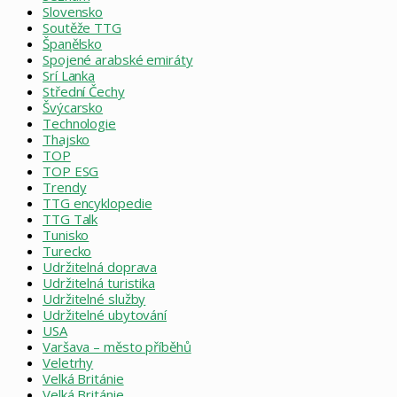
Slovensko
Soutěže TTG
Španělsko
Spojené arabské emiráty
Srí Lanka
Střední Čechy
Švýcarsko
Technologie
Thajsko
TOP
TOP ESG
Trendy
TTG encyklopedie
TTG Talk
Tunisko
Turecko
Udržitelná doprava
Udržitelná turistika
Udržitelné služby
Udržitelné ubytování
USA
Varšava – město příběhů
Veletrhy
Velká Británie
Velká Británie