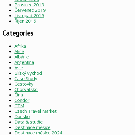
Prosinec 2019
Červenec 2019
Listopad 2015
Říjen 2015
Categories
Afrika
Akce
Albánie
Argentina
Asie
Blízký východ
Case Study
Cestovky
Chorvatsko
Čína
Condor
CTM
Czech Travel Market
Dánsko
Data & studie
Destinace měsíce
Destinace měsíce 2024