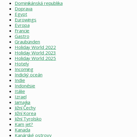
Dominikánská republika
Doprava
Egypt
Eurowings
Evropa
Francie
Gastro
Graubünden
Holiday World 2022
Holiday World 2023
Holiday World 2025
Hotely
Incoming
Indický oceán
Indie
Indonésie
Itálie
Izrael
Jamajka
Jižní Čechy
Jižní Korea
Jižní Tyrolsko
Kam jet?
Kanada
Kanárské ostrovy