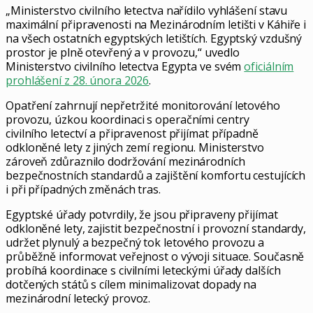
„Ministerstvo civilního letectva nařídilo vyhlášení stavu
maximální připravenosti na Mezinárodním letišti v Káhiře i
na všech ostatních egyptských letištích. Egyptský vzdušný
prostor je plně otevřený a v provozu,“ uvedlo
Ministerstvo civilního letectva Egypta ve svém
oficiálním
prohlášení z 28. února 2026
.
Opatření zahrnují nepřetržité monitorování letového
provozu, úzkou koordinaci s operačními centry
civilního letectví a připravenost přijímat případně
odkloněné lety z jiných zemí regionu. Ministerstvo
zároveň zdůraznilo dodržování mezinárodních
bezpečnostních standardů a zajištění komfortu cestujících
i při případných změnách tras.
Egyptské úřady potvrdily, že jsou připraveny přijímat
odkloněné lety, zajistit bezpečnostní i provozní standardy,
udržet plynulý a bezpečný tok letového provozu a
průběžně informovat veřejnost o vývoji situace. Současně
probíhá koordinace s civilními leteckými úřady dalších
dotčených států s cílem minimalizovat dopady na
mezinárodní letecký provoz.