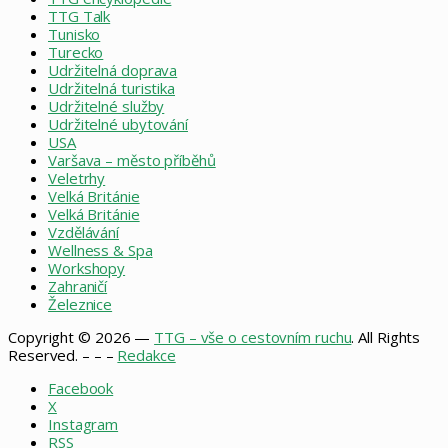
TTG Talk
Tunisko
Turecko
Udržitelná doprava
Udržitelná turistika
Udržitelné služby
Udržitelné ubytování
USA
Varšava – město příběhů
Veletrhy
Velká Británie
Velká Británie
Vzdělávání
Wellness & Spa
Workshopy
Zahraničí
Železnice
Copyright © 2026 —
TTG – vše o cestovním ruchu
. All Rights
Reserved. – – –
Redakce
Facebook
X
Instagram
RSS