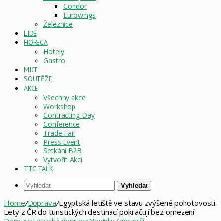
Condor
Eurowings
Železnice
LIDÉ
HORECA
Hotely
Gastro
MICE
SOUTĚŽE
AKCE
Všechny akce
Workshop
Contracting Day
Conference
Trade Fair
Press Event
Setkání B2B
Vytvořit Akci
TTG TALK
Vyhledat
Home
/
Doprava
/
Egyptská letiště ve stavu zvýšené pohotovosti.
Lety z ČR do turistických destinací pokračují bez omezení
Doprava
Letecká doprava
Novinky
Zahraničí