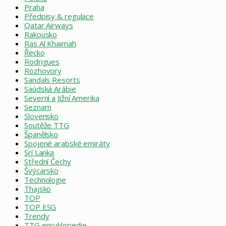
Praha
Předpisy & regulace
Qatar Airways
Rakousko
Ras Al Khaimah
Řecko
Rodrigues
Rozhovory
Sandals Resorts
Saúdská Arábie
Severní a Jižní Amerika
Seznam
Slovensko
Soutěže TTG
Španělsko
Spojené arabské emiráty
Srí Lanka
Střední Čechy
Švýcarsko
Technologie
Thajsko
TOP
TOP ESG
Trendy
TTG encyklopedie