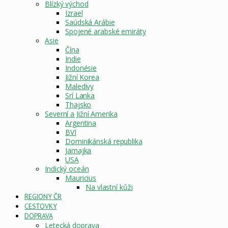
Blízký východ
Izrael
Saúdská Arábie
Spojené arabské emiráty
Asie
Čína
Indie
Indonésie
Jižní Korea
Maledivy
Srí Lanka
Thajsko
Severní a Jižní Amerika
Argentina
BVI
Dominikánská republika
Jamajka
USA
Indický oceán
Mauricius
Na vlastní kůži
REGIONY ČR
CESTOVKY
DOPRAVA
Letecká doprava