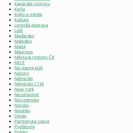
Kanárské ostrovy
Keňa
Knihy a média
Kultura
Letecká doprava
Lidé
Maďarsko
Maledivy
Malta
Mauricius
Města & regiony ČR
MICE
Na vlastní kůži
Názory
Německo
Německo CTM
New York
Nezařazené
Nizozemsko
Norsko
Novinky
Omán
Partnerská sekce
Pojišťovny
Polsko