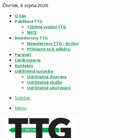
Čtvrtek, 6 srpna 2026
O nás
Publikace TTG
Tištěná vydání TTG
MICE
Newslettery TTG
Newslettery TTG – Archiv
Přihlaste se k odběru
Partneři
Ceník inzerce
Kontakty
Udržitelná turistika
Udržitelná doprava
Udržitelné služby
Udržitelné ubytování
Sidebar
Menu