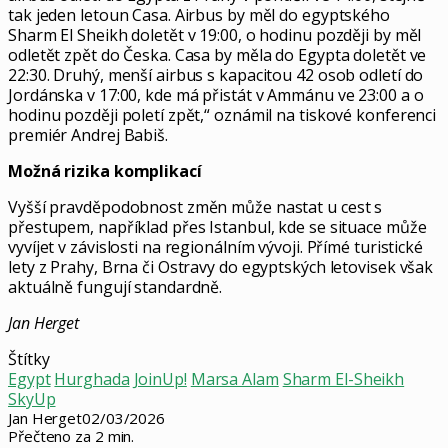
tak jeden letoun Casa. Airbus by měl do egyptského
Sharm El Sheikh doletět v 19:00, o hodinu později by měl
odletět zpět do Česka. Casa by měla do Egypta doletět ve
22:30. Druhý, menší airbus s kapacitou 42 osob odletí do
Jordánska v 17:00, kde má přistát v Ammánu ve 23:00 a o
hodinu později poletí zpět,“ oznámil na tiskové konferenci
premiér Andrej Babiš.
Možná rizika komplikací
Vyšší pravděpodobnost změn může nastat u cest s
přestupem, například přes Istanbul, kde se situace může
vyvíjet v závislosti na regionálním vývoji. Přímé turistické
lety z Prahy, Brna či Ostravy do egyptských letovisek však
aktuálně fungují standardně.
Jan Herget
Štítky
Egypt
Hurghada
JoinUp!
Marsa Alam
Sharm El-Sheikh
SkyUp
Jan Herget
02/03/2026
Přečteno za 2 min.