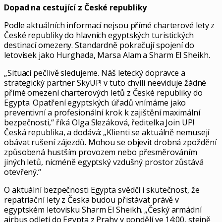
Dopad na cestující z České republiky
Podle aktuálních informací nejsou přímé charterové lety z
České republiky do hlavních egyptských turistických
destinací omezeny. Standardně pokračují spojení do
letovisek jako Hurghada, Marsa Alam a Sharm El Sheikh.
„Situaci pečlivě sledujeme. Náš letecký dopravce a
strategický partner SkyUP! v tuto chvíli neeviduje žádné
přímé omezení charterových letů z České republiky do
Egypta. Opatření egyptských úřadů vnímáme jako
preventivní a profesionální krok k zajištění maximální
bezpečnosti,“ říká Olga Slezáková, ředitelka Join UP!
Česká republika, a dodává: „Klienti se aktuálně nemusejí
obávat rušení zájezdů. Mohou se objevit drobná zpoždění
způsobená hustším provozem nebo přesměrováním
jiných letů, nicméně egyptský vzdušný prostor zůstává
otevřený.“
O aktuální bezpečnosti Egypta svědčí i skutečnost, že
repatriační lety z Česka budou přistávat právě v
egyptském letovisku Sharm El Sheikh. „Český armádní
airbus odletí do Egypta z Prahy v pondělí ve 14:00, stejně