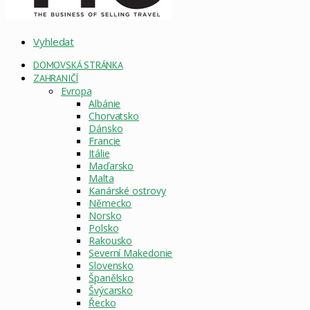
Vyhledat
DOMOVSKÁ STRÁNKA
ZAHRANIČÍ
Evropa
Albánie
Chorvatsko
Dánsko
Francie
Itálie
Maďarsko
Malta
Kanárské ostrovy
Německo
Norsko
Polsko
Rakousko
Severní Makedonie
Slovensko
Španělsko
Švýcarsko
Řecko