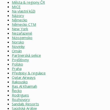
Města & regiony ČR
MICE
Na vlastní kůži
Názory
Německo
Německo CTM
New York
Nezařazené
Nizozemsko
Norsko
Novinky
Omán
Partnerská sekce
Pojišťovny
Polsko
Praha
Předpisy & regulace
Qatar Airways
Rakousko
Ras Al Khaimah
Řecko
Rodrigues
Rozhovory
Sandals Resorts
Saúdská Arábie