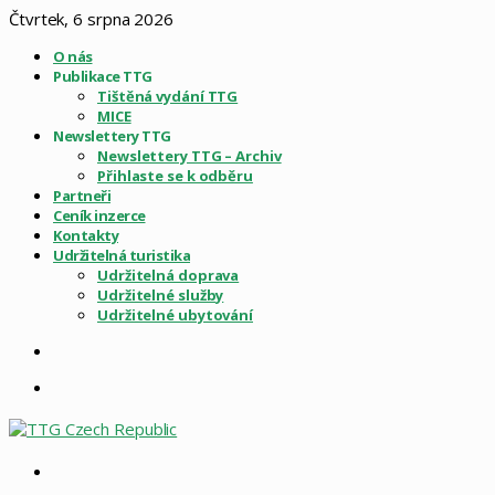
Čtvrtek, 6 srpna 2026
O nás
Publikace TTG
Tištěná vydání TTG
MICE
Newslettery TTG
Newslettery TTG – Archiv
Přihlaste se k odběru
Partneři
Ceník inzerce
Kontakty
Udržitelná turistika
Udržitelná doprava
Udržitelné služby
Udržitelné ubytování
Sidebar
Menu
Vyhledat