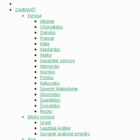
DOMOVSKÁ
STRÁNKA
ZAHRANIČÍ
Evropa
Albánie
Chorvatsko
Dánsko
Francie
Itálie
Maďarsko
Malta
Kanárské ostrovy
Německo
Norsko
Polsko
Rakousko
Severní Makedonie
Slovensko
Španělsko
Švýcarsko
Řecko
Blízký východ
Izrael
Saúdská Arábie
Spojené arabské emiráty
Asie