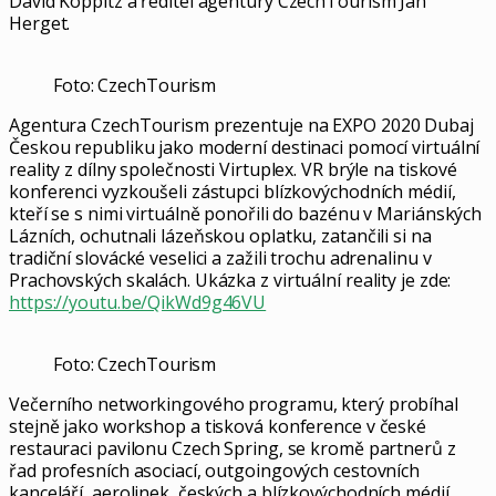
David Koppitz a ředitel agentury CzechTourism Jan
Herget.
Foto: CzechTourism
Agentura CzechTourism prezentuje na EXPO 2020 Dubaj
Českou republiku jako moderní destinaci pomocí virtuální
reality z dílny společnosti Virtuplex. VR brýle na tiskové
konferenci vyzkoušeli zástupci blízkovýchodních médií,
kteří se s nimi virtuálně ponořili do bazénu v Mariánských
Lázních, ochutnali lázeňskou oplatku, zatančili si na
tradiční slovácké veselici a zažili trochu adrenalinu v
Prachovských skalách. Ukázka z virtuální reality je zde:
https://youtu.be/QikWd9g46VU
Foto: CzechTourism
Večerního networkingového programu, který probíhal
stejně jako workshop a tisková konference v české
restauraci pavilonu Czech Spring, se kromě partnerů z
řad profesních asociací, outgoingových cestovních
kanceláří, aerolinek, českých a blízkovýchodních médií,