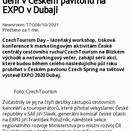
dění v Českém pavilonu na
EXPO v Dubaji
Newsroom TTG
08/10/2021
Přečteno za 1 min.
CzechTourism Day – lázeňský workshop, tisková
konference k marketingovým aktivitám České
centrály cestovního ruchu/CzechTourism na Blízkém
východě a networkingový večer, zahájil sérii akcí,
které budou během celého následujícího půl roku
probíhat v Českém pavilonu Czech Spring na světové
výstavě EXPO 2020 Dubaj.
Foto: CzechTourism
Zúčastnily se jej na čtyři desítky zástupců cestovních
kanceláří a touroperátorů, které přivítal velvyslanec České
republiky v SAE Jiří Slavík, generální komisař české účasti
na EXPO Jiří František Potužník, náměstek sekce
regionálního rozvoje Ministerstva pro místní rozvoj ČR