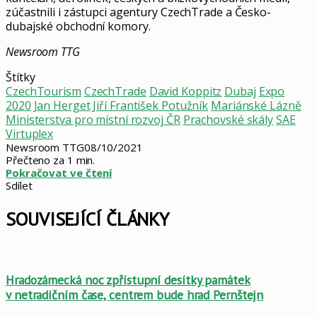
zúčastnili i zástupci agentury CzechTrade a Česko-
dubajské obchodní komory.
Newsroom TTG
Štítky
CzechTourism
CzechTrade
David Koppitz
Dubaj
Expo
2020
Jan Herget
Jiří František Potužník
Mariánské Lázně
Ministerstva pro místní rozvoj ČR
Prachovské skály
SAE
Virtuplex
Newsroom TTG
08/10/2021
Přečteno za 1 min.
Pokračovat ve čtení
Sdílet
Facebook
X
LinkedIn
Pinterest
Skype
WhatsApp
Sdílet
Tisknout
mailem
SOUVISEJÍCÍ ČLÁNKY
Hradozámecká noc zpřístupní desítky památek
v netradičním čase, centrem bude hrad Pernštejn