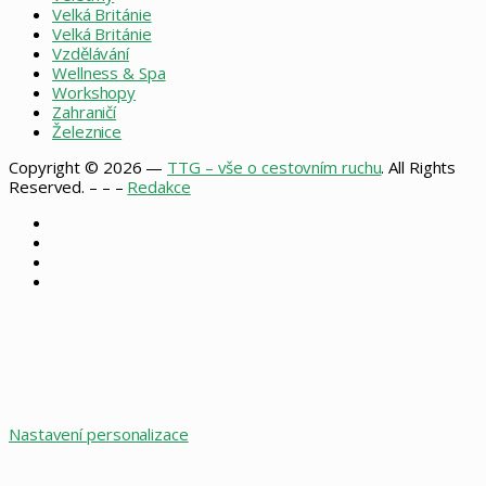
Velká Británie
Velká Británie
Vzdělávání
Wellness & Spa
Workshopy
Zahraničí
Železnice
Copyright © 2026 —
TTG – vše o cestovním ruchu
. All Rights
Reserved. – – –
Redakce
Facebook
X
Instagram
RSS
Facebook
X
WhatsApp
Telegram
Back
to
top
button
Nastavení personalizace