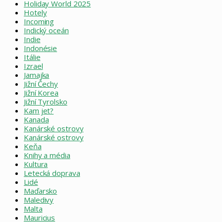
Holiday World 2025
Hotely
Incoming
Indický oceán
Indie
Indonésie
Itálie
Izrael
Jamajka
Jižní Čechy
Jižní Korea
Jižní Tyrolsko
Kam jet?
Kanada
Kanárské ostrovy
Kanárské ostrovy
Keňa
Knihy a média
Kultura
Letecká doprava
Lidé
Maďarsko
Maledivy
Malta
Mauricius