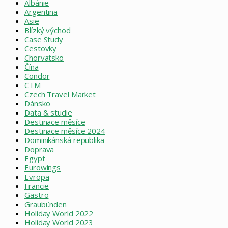
Albánie
Argentina
Asie
Blízký východ
Case Study
Cestovky
Chorvatsko
Čína
Condor
CTM
Czech Travel Market
Dánsko
Data & studie
Destinace měsíce
Destinace měsíce 2024
Dominikánská republika
Doprava
Egypt
Eurowings
Evropa
Francie
Gastro
Graubünden
Holiday World 2022
Holiday World 2023