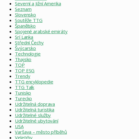
Severní a Jižní Amerika
Seznam
Slovensko
Soutěže TTG
Španělsko
Spojené arabské emiráty
Srí Lanka
Střední Čechy
Švýcarsko
Technologie
Thajsko
TOP
TOP ESG
Trendy
TTG encyklopedie
TTG Talk
Tunisko
Turecko
Udržitelná doprava
Udržitelná turistika
Udržitelné služby
Udržitelné ubytování
USA
Varšava – město příběhů
Veletrhy