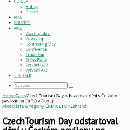
HORECA
Hotely
Gastro
MICE
SOUTĚŽE
AKCE
Všechny akce
Workshop
Contracting Day
Conference
Trade Fair
Press Event
Setkání B2B
Vytvořit Akci
TTG TALK
Vyhledat
Home
/
Akce
/
CzechTourism Day odstartoval dění v Českém
pavilonu na EXPO v Dubaji
Akce
Města & regiony ČR
MICE
TOP
Zahraničí
CzechTourism Day odstartoval