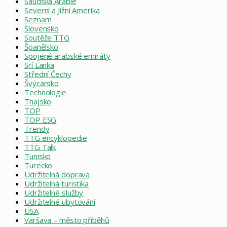
Saúdská Arábie
Severní a Jižní Amerika
Seznam
Slovensko
Soutěže TTG
Španělsko
Spojené arabské emiráty
Srí Lanka
Střední Čechy
Švýcarsko
Technologie
Thajsko
TOP
TOP ESG
Trendy
TTG encyklopedie
TTG Talk
Tunisko
Turecko
Udržitelná doprava
Udržitelná turistika
Udržitelné služby
Udržitelné ubytování
USA
Varšava – město příběhů