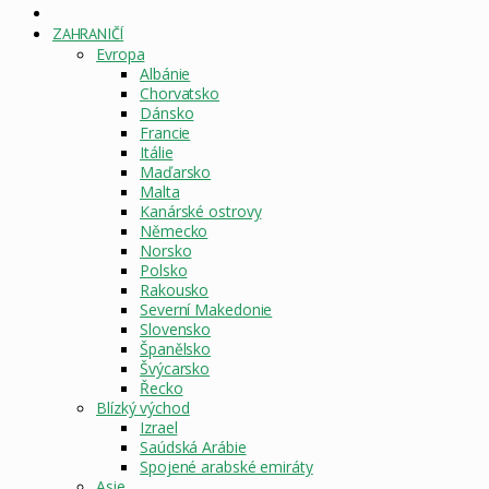
DOMOVSKÁ
STRÁNKA
ZAHRANIČÍ
Evropa
Albánie
Chorvatsko
Dánsko
Francie
Itálie
Maďarsko
Malta
Kanárské ostrovy
Německo
Norsko
Polsko
Rakousko
Severní Makedonie
Slovensko
Španělsko
Švýcarsko
Řecko
Blízký východ
Izrael
Saúdská Arábie
Spojené arabské emiráty
Asie