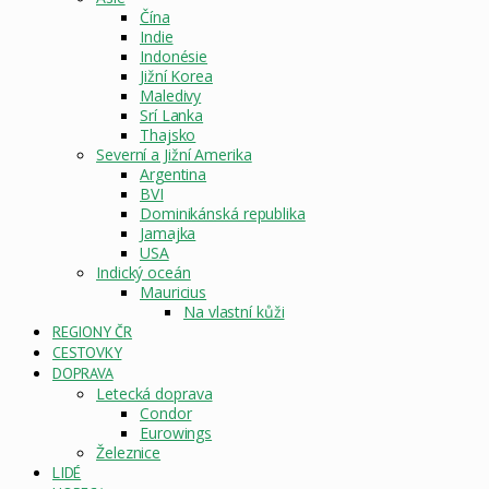
Čína
Indie
Indonésie
Jižní Korea
Maledivy
Srí Lanka
Thajsko
Severní a Jižní Amerika
Argentina
BVI
Dominikánská republika
Jamajka
USA
Indický oceán
Mauricius
Na vlastní kůži
REGIONY ČR
CESTOVKY
DOPRAVA
Letecká doprava
Condor
Eurowings
Železnice
LIDÉ