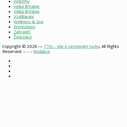
Veletrhy
Velká Británie
Velká Británie
Vzdělávání
Wellness & Spa
Workshopy
Zahraničí
Železnice
Copyright © 2026 —
TTG – vše o cestovním ruchu
. All Rights
Reserved. – – –
Redakce
Facebook
X
Instagram
RSS
Facebook
X
WhatsApp
Telegram
Back
to
top
button