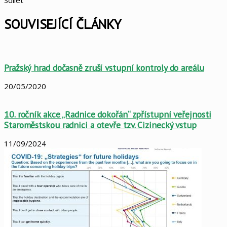
Sdílet
Facebook
X
LinkedIn
Pinterest
Skype
WhatsApp
Sdílet
Tisknout
mailem
SOUVISEJÍCÍ ČLÁNKY
Pražský hrad dočasně zruší vstupní kontroly do areálu
20/05/2020
10. ročník akce „Radnice dokořán“ zpřístupní veřejnosti
Staroměstskou radnici a otevře tzv. Cizinecký vstup
11/09/2024