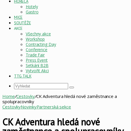
HORECA
Hotely
Gastro
MICE
SOUTĚŽE
AKCE
Všechny akce
Workshop
Contracting Day
Conference
Trade Fair
Press Event
Setkání B2B
Vytvořit Akci
TTG TALK
Vyhledat
Home
/
Cestovky
/
CK Adventura hledá nové zaměstnance a
spolupracovníky
Cestovky
Novinky
Partnerská sekce
CK Adventura hledá nové