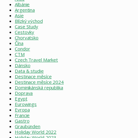
Albánie
Argentina
Asie
Blízký východ
Case Study
Cestovky
Chorvatsko
Čína
Condor
CTM
Czech Travel Market
Dánsko
Data & studie
Destinace měsíce
Destinace měsíce 2024
Dominikánská republika
Doprava
Egypt
Eurowings
Evropa
Francie
Gastro
Graubünden
Holiday World 2022
Holiday World 2023