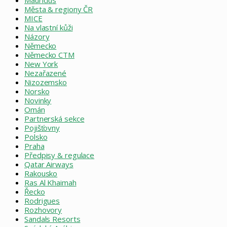
Mauricius
Města & regiony ČR
MICE
Na vlastní kůži
Názory
Německo
Německo CTM
New York
Nezařazené
Nizozemsko
Norsko
Novinky
Omán
Partnerská sekce
Pojišťovny
Polsko
Praha
Předpisy & regulace
Qatar Airways
Rakousko
Ras Al Khaimah
Řecko
Rodrigues
Rozhovory
Sandals Resorts