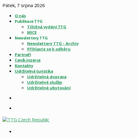
Pátek, 7 srpna 2026
O nás
Publikace TTG
Tištěná vydání TTG
MICE
Newslettery TTG
Newslettery TTG – Archiv
Přihlaste se k odběru
Partneři
Ceník inzerce
Kontakty
Udržitelná turistika
Udržitelná doprava
Udržitelné služby
Udržitelné ubytování
Sidebar
Menu
Vyhledat