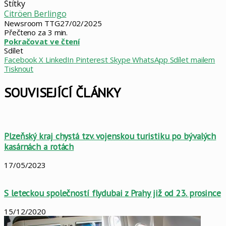
Štítky
Citröen Berlingo
Newsroom TTG
27/02/2025
Přečteno za 3 min.
Pokračovat ve čtení
Sdílet
Facebook
X
LinkedIn
Pinterest
Skype
WhatsApp
Sdílet mailem
Tisknout
SOUVISEJÍCÍ ČLÁNKY
Plzeňský kraj chystá tzv. vojenskou turistiku po bývalých
kasárnách a rotách
17/05/2023
S leteckou společností flydubai z Prahy již od 23. prosince
15/12/2020