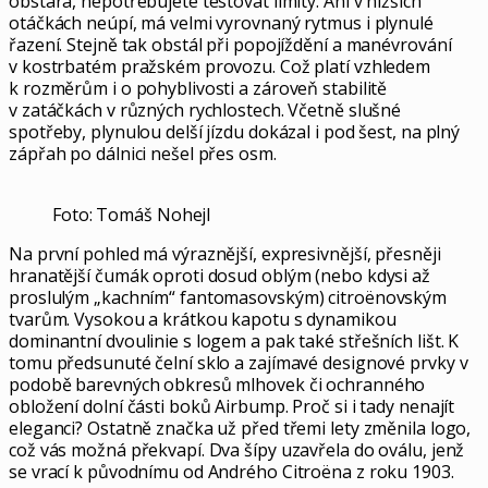
obstará, nepotřebujete testovat limity. Ani v nižších
otáčkách neúpí, má velmi vyrovnaný rytmus i plynulé
řazení. Stejně tak obstál při popojíždění a manévrování
v kostrbatém pražském provozu. Což platí vzhledem
k rozměrům i o pohyblivosti a zároveň stabilitě
v zatáčkách v různých rychlostech. Včetně slušné
spotřeby, plynulou delší jízdu dokázal i pod šest, na plný
zápřah po dálnici nešel přes osm.
Foto: Tomáš Nohejl
Na první pohled má výraznější, expresivnější, přesněji
hranatější čumák oproti dosud oblým (nebo kdysi až
proslulým „kachním“ fantomasovským) citroënovským
tvarům. Vysokou a krátkou kapotu s dynamikou
dominantní dvoulinie s logem a pak také střešních lišt. K
tomu předsunuté čelní sklo a zajímavé designové prvky v
podobě barevných obkresů mlhovek či ochranného
obložení dolní části boků Airbump. Proč si i tady nenajít
eleganci? Ostatně značka už před třemi lety změnila logo,
což vás možná překvapí. Dva šípy uzavřela do oválu, jenž
se vrací k původnímu od Andrého Citroëna z roku 1903.