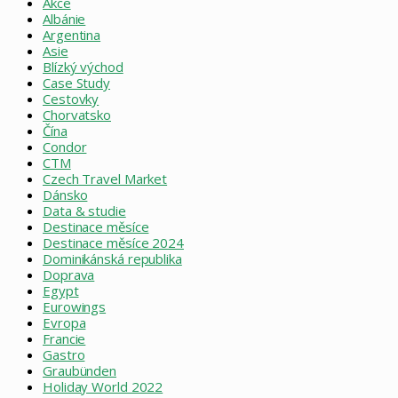
Akce
Albánie
Argentina
Asie
Blízký východ
Case Study
Cestovky
Chorvatsko
Čína
Condor
CTM
Czech Travel Market
Dánsko
Data & studie
Destinace měsíce
Destinace měsíce 2024
Dominikánská republika
Doprava
Egypt
Eurowings
Evropa
Francie
Gastro
Graubünden
Holiday World 2022