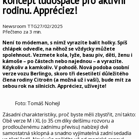
koncept ludospace pro aktivní
rodinu. Appréciez!
Newsroom TTG
27/02/2025
Přečteno za 3 min.
Není to módeman, s nímž vyrazíte balit holky. Spíš
chlápek odvedle, na něhož se vždycky můžete
spolehnout. Vezmete kola, lyže, basu piv, děti, ženu i
kámoše – po částech nebo najednou – a vyrazíte.
Kdykoliv a kamkoliv. V pohodě. Nová podoba osobní
verze vozu Berlingo, skoro tři desetiletí důležitého
člena rodiny Citroën (a možná už i vaší), bude mít za
sebou rok na silnicích. Appréciez, užívejte!
Foto: Tomáš Nohejl
Zásadní charakteristiky, proč byste měli zbystřit, zní takto:
Obě verze M i XL (o 35 cm díky delšímu rozvoru a
prodlouženému zadnímu převisu) nabízejí dvě
samostatná sklopná a snadno vyjímatelná zadní sedadla