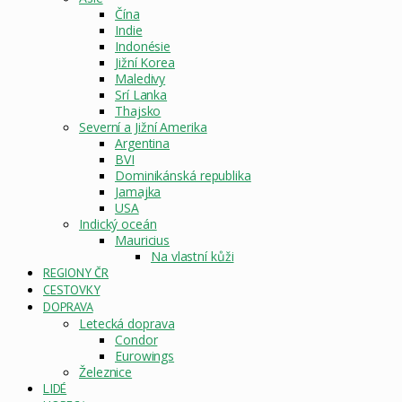
Čína
Indie
Indonésie
Jižní Korea
Maledivy
Srí Lanka
Thajsko
Severní a Jižní Amerika
Argentina
BVI
Dominikánská republika
Jamajka
USA
Indický oceán
Mauricius
Na vlastní kůži
REGIONY ČR
CESTOVKY
DOPRAVA
Letecká doprava
Condor
Eurowings
Železnice
LIDÉ