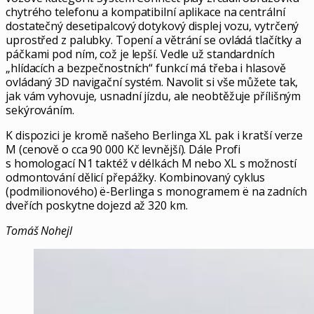
chytrého telefonu a kompatibilní aplikace na centrální
dostatečný desetipalcový dotykový displej vozu, vytrčený
uprostřed z palubky. Topení a větrání se ovládá tlačítky a
páčkami pod ním, což je lepší. Vedle už standardních
„hlídacích a bezpečnostních“ funkcí má třeba i hlasově
ovládaný 3D navigační systém. Navolit si vše můžete tak,
jak vám vyhovuje, usnadní jízdu, ale neobtěžuje přílišným
sekýrováním.
K dispozici je kromě našeho Berlinga XL pak i kratší verze
M (cenově o cca 90 000 Kč levnější). Dále Profi
s homologací N1 taktéž v délkách M nebo XL s možností
odmontování dělicí přepážky. Kombinovaný cyklus
(podmilionového) ë-Berlinga s monogramem ë na zadních
dveřích poskytne dojezd až 320 km.
Tomáš Nohejl