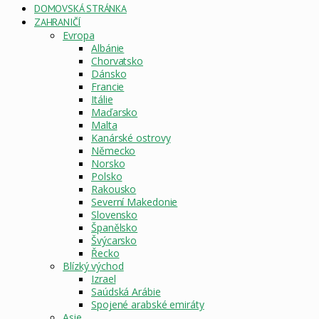
DOMOVSKÁ STRÁNKA
ZAHRANIČÍ
Evropa
Albánie
Chorvatsko
Dánsko
Francie
Itálie
Maďarsko
Malta
Kanárské ostrovy
Německo
Norsko
Polsko
Rakousko
Severní Makedonie
Slovensko
Španělsko
Švýcarsko
Řecko
Blízký východ
Izrael
Saúdská Arábie
Spojené arabské emiráty
Asie