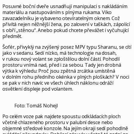
Posuvné boční dveře usnadňují manipulaci s nakládáním
materiálu a nastupováním s plnýma rukama. Víko
zavazadelníku je vybaveno otevíratelným oknem. Což
přivítá nejen něžnější žena, po zalovení v taškách, zápolící
s obří „stěnou“. Anebo pokud chcete převážet i vyčuhující
předmět.
Šofér, přivyklý na zvýšený posez MPV typu Sharanu, se cítí
jako v sedanu. Sedí nízko, má technologie na dosah,
v rukou nový volant se zploštělou dolní částí. Pohodlí
prostoru vnímá nad, před i za sebou. Tady jen drobná
výtka k výhledu: Proč jsou zpětná zrcátka umístěná
v dolním rohu předního okénka v plných ploškách? V noci
se pak v nich navíc ve všech úhlech náklonu odráží
osvětlení displeje pod volantem.
Foto: Tomáš Nohejl
Po celém voze pak najdete spoustu odkládacích ploch
včetně chlazeného prostoru v palubní desce nebo
objemné středové konzole. Na jejím okraji sedí pohodlně