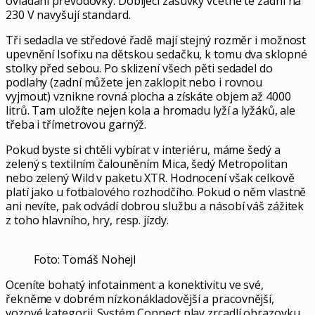
ovládání převodovky. Dobíjecí zásuvky včetně té zadní na
230 V navyšují standard.
Tři sedadla ve středové řadě mají stejný rozměr i možnost
upevnění Isofixu na dětskou sedačku, k tomu dva sklopné
stolky před sebou. Po sklizení všech pěti sedadel do
podlahy (zadní můžete jen zaklopit nebo i rovnou
vyjmout) vznikne rovná plocha a získáte objem až 4000
litrů. Tam uložíte nejen kola a hromadu lyží a lyžáků, ale
třeba i třímetrovou garnýž.
Pokud byste si chtěli vybírat v interiéru, máme šedý a
zelený s textilním čalouněním Mica, šedý Metropolitan
nebo zelený Wild v paketu XTR. Hodnocení však celkově
platí jako u fotbalového rozhodčího. Pokud o něm vlastně
ani nevíte, pak odvádí dobrou službu a násobí váš zážitek
z toho hlavního, hry, resp. jízdy.
Foto: Tomáš Nohejl
Oceníte bohatý infotainment a konektivitu ve své,
řekněme v dobrém nízkonákladovější a pracovnější,
vozové kategorii. Systém Connect play zrcadlí obrazovku