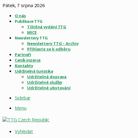
Pátek, 7 srpna 2026
O nás
Publikace TTG
Tištěná vydání TTG
MICE
Newslettery TTG
Newslettery TTG – Archiv
Přihlaste se k odběru
Partneři
Ceník inzerce
Kontakty
Udržitelná turistika
Udržitelná doprava
Udržitelné služby
Udržitelné ubytování
Sidebar
Menu
Vyhledat