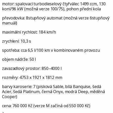
motor: spalovací turbodieselový čtyřválec 1499 ccm, 130
koní/96 kW (možná verze 100/75), pohon přední kola
převodovka: 8stupňový automat (možná verze 6stupňový
manuál)
maximální rychlost: 184 km/h
zrychlení: 10,3 s
spotřeba: cca 6,5 l/100 km v kombinovaném provozu
objem nádrže: 50 l
zavazadlový prostor: 850–4000 l
rozměry: 4753 x 1921 x 1812 mm
barvy karoserie: 7 (písková Sable, bílá Banquise, šedá
Acier, šedá Platinum, černá Onyx, modrá Deep, měděná
Cooper)
cena: 760 000 Kč (verze M začíná od 550 000 Kč)