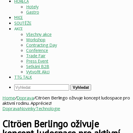
HORECA
Hotely
Gastro
MICE
SOUTĚŽE
AKCE
Všechny akce
Workshop
Contracting Day
Conference
Trade Fair
Press Event
Setkání B2B
Vytvořit Akci
TTG TALK
Vyhledat
Home
/
Doprava
/
Citröen Berlingo oživuje koncept ludospace pro
aktivní rodinu. Appréciez!
Doprava
Novinky
Technologie
Citröen Berlingo oživuje