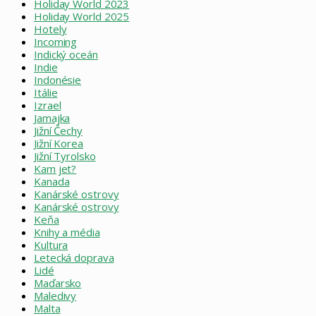
Holiday World 2023
Holiday World 2025
Hotely
Incoming
Indický oceán
Indie
Indonésie
Itálie
Izrael
Jamajka
Jižní Čechy
Jižní Korea
Jižní Tyrolsko
Kam jet?
Kanada
Kanárské ostrovy
Kanárské ostrovy
Keňa
Knihy a média
Kultura
Letecká doprava
Lidé
Maďarsko
Maledivy
Malta