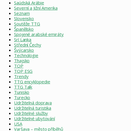
Saúdská Arábie
Severní a Jižní Amerika
Seznam
Slovensko
Soutěže TTG
Španělsko
Spojené arabské emiráty
Srí Lanka
Střední Čechy
Švýcarsko
Technologie
Thajsko
TOP
TOP ESG
Trendy
TTG encyklopedie
TTG Talk
Tunisko
Turecko
Udržitelná doprava
Udržitelná turistika
Udržitelné služby
Udržitelné ubytování
USA
Varšava – město příběhů