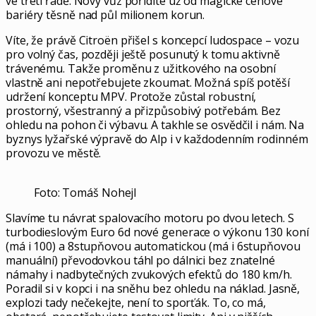
ve třetí řadě. Nový vůz pořídíte už od magické cenové
bariéry těsně nad půl milionem korun.
Víte, že právě Citroën přišel s koncepcí ludospace – vozu
pro volný čas, později ještě posunutý k tomu aktivně
trávenému. Takže proměnu z užitkového na osobní
vlastně ani nepotřebujete zkoumat. Možná spíš potěší
udržení konceptu MPV. Protože zůstal robustní,
prostorný, všestranný a přizpůsobivý potřebám. Bez
ohledu na pohon či výbavu. A takhle se osvědčil i nám. Na
byznys lyžařské výpravě do Alp i v každodenním rodinném
provozu ve městě.
Foto: Tomáš Nohejl
Slavíme tu návrat spalovacího motoru po dvou letech. S
turbodieslovým Euro 6d nové generace o výkonu 130 koní
(má i 100) a 8stupňovou automatickou (má i 6stupňovou
manuální) převodovkou táhl po dálnici bez znatelné
námahy i nadbytečných zvukových efektů do 180 km/h.
Poradil si v kopci i na sněhu bez ohledu na náklad. Jasně,
explozi tady nečekejte, není to sporťák. To, co má,