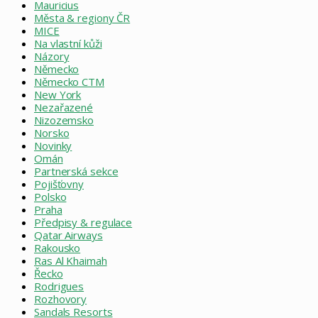
Mauricius
Města & regiony ČR
MICE
Na vlastní kůži
Názory
Německo
Německo CTM
New York
Nezařazené
Nizozemsko
Norsko
Novinky
Omán
Partnerská sekce
Pojišťovny
Polsko
Praha
Předpisy & regulace
Qatar Airways
Rakousko
Ras Al Khaimah
Řecko
Rodrigues
Rozhovory
Sandals Resorts