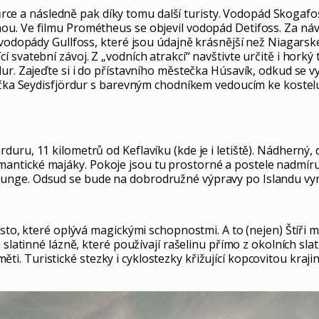
vůrce a následně pak díky tomu další turisty. Vodopád Skogafos
ou. Ve filmu Prométheus se objevil vodopád Detifoss. Za ná
 vodopády Gullfoss, které jsou údajně krásnější než Niagarské
 svatební závoj. Z „vodních atrakcí“ navštivte určitě i horký
ur. Zajeďte si i do přístavního městečka Húsavík, odkud se v
snička Seydisfjördur s barevným chodníkem vedoucím ke koste
uru, 11 kilometrů od Keflavíku (kde je i letiště). Nádherný,
antické majáky. Pokoje jsou tu prostorné a postele nadmír
unge. Odsud se bude na dobrodružné výpravy po Islandu vyr
sto, které oplývá magickými schopnostmi. A to (nejen) Štíři m
 slatinné lázně, které používají rašelinu přímo z okolních sla
. Turistické stezky i cyklostezky křižující kopcovitou kraji