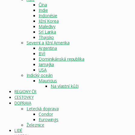
Čína
Indie
Indonésie
Jižní Korea
Maledivy
Srí Lanka
Thajsko
Severní a Jižní Amerika
Argentina
BVI
Dominikánská republika
Jamajka
USA
Indický oceán
Mauricius
Na vlastní kůži
REGIONY ČR
CESTOVKY
DOPRAVA
Letecká doprava
Condor
Eurowings
Železnice
LIDÉ