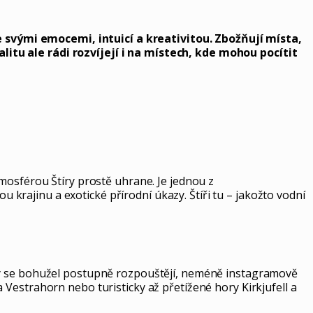
 svými emocemi, intuicí a kreativitou. Zbožňují místa,
itu ale rádi rozvíjejí i na místech, kde mohou pocítit
mosférou Štíry prostě uhrane. Je jednou z
u krajinu a exotické přírodní úkazy. Štíři tu – jakožto vodní
kry se bohužel postupně rozpouštějí, neméně instagramově
Vestrahorn nebo turisticky až přetížené hory Kirkjufell a