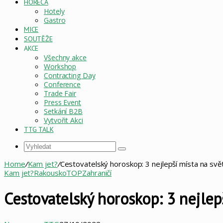
HORECA
Hotely
Gastro
MICE
SOUTĚŽE
AKCE
Všechny akce
Workshop
Contracting Day
Conference
Trade Fair
Press Event
Setkání B2B
Vytvořit Akci
TTG TALK
Vyhledat
Home
/
Kam jet?
/
Cestovatelský horoskop: 3 nejlepší místa na svě
Kam jet?
Rakousko
TOP
Zahraničí
Cestovatelský horoskop: 3 nejlep