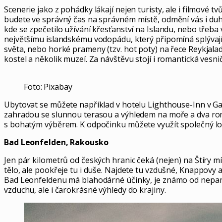
Scenerie jako z pohádky lákají nejen turisty, ale i filmové t
budete ve správný čas na správném místě, odmění vás i duh
kde se zpečetilo užívání křesťanství na Islandu, nebo třeba
největšímu islandskému vodopádu, který připomíná splývající
světa, nebo horké prameny (tzv. hot poty) na řece Reykjalad
kostel a několik muzeí. Za návštěvu stojí i romantická ve
Foto: Pixabay
Ubytovat se můžete například v hotelu Lighthouse-Inn v Gard
zahradou se slunnou terasou a výhledem na moře a dva rom
s bohatým výběrem. K odpočinku můžete využít společný lo
Bad Leonfelden, Rakousko
Jen pár kilometrů od českých hranic čeká (nejen) na Štíry mí
tělo, ale pookřeje tu i duše. Najdete tu vzdušné, Knappovy a
Bad Leonfeldenu má blahodárné účinky, je známo od nepaměti
vzduchu, ale i čarokrásné výhledy do krajiny.