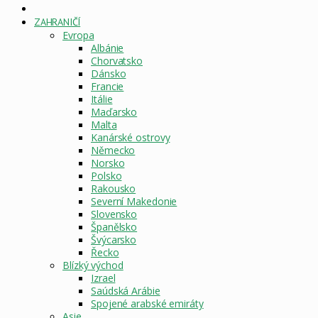
DOMOVSKÁ
STRÁNKA
ZAHRANIČÍ
Evropa
Albánie
Chorvatsko
Dánsko
Francie
Itálie
Maďarsko
Malta
Kanárské ostrovy
Německo
Norsko
Polsko
Rakousko
Severní Makedonie
Slovensko
Španělsko
Švýcarsko
Řecko
Blízký východ
Izrael
Saúdská Arábie
Spojené arabské emiráty
Asie