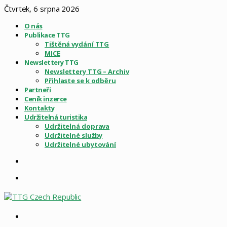
Čtvrtek, 6 srpna 2026
O nás
Publikace TTG
Tištěná vydání TTG
MICE
Newslettery TTG
Newslettery TTG – Archiv
Přihlaste se k odběru
Partneři
Ceník inzerce
Kontakty
Udržitelná turistika
Udržitelná doprava
Udržitelné služby
Udržitelné ubytování
Sidebar
Menu
Vyhledat