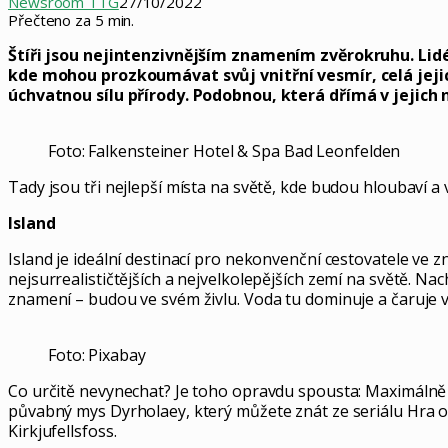
Newsroom TTG
27/10/2022
Přečteno za 5 min.
Štíři jsou nejintenzivnějším znamením zvěrokruhu. Lidé
kde mohou prozkoumávat svůj vnitřní vesmír, celá jejich
úchvatnou sílu přírody. Podobnou, která dřímá v jejich n
Foto: Falkensteiner Hotel & Spa Bad Leonfelden
Tady jsou tři nejlepší místa na světě, kde budou hloubaví a 
Island
Island je ideální destinací pro nekonvenční cestovatele ve
nejsurrealističtějších a nejvelkolepějších zemí na světě. Nac
znamení – budou ve svém živlu. Voda tu dominuje a čaruje 
Foto: Pixabay
Co určitě nevynechat? Je toho opravdu spousta: Maximálně
půvabný mys Dyrholaey, který můžete znát ze seriálu Hra o 
Kirkjufellsfoss.