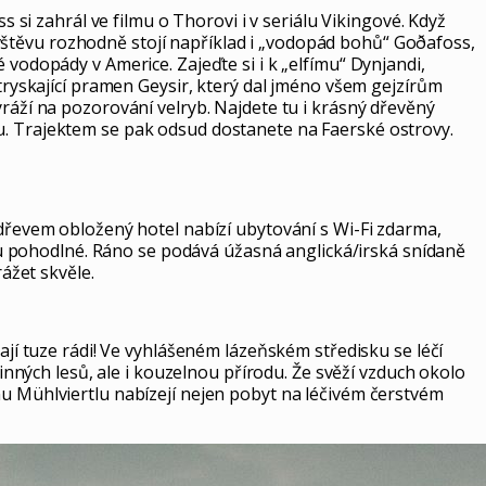
s si zahrál ve filmu o Thorovi i v seriálu Vikingové. Když
vštěvu rozhodně stojí například i „vodopád bohů“ Goðafoss,
 vodopády v Americe. Zajeďte si i k „elfímu“ Dynjandi,
 tryskající pramen Geysir, který dal jméno všem gejzírům
yráží na pozorování velryb. Najdete tu i krásný dřevěný
lu. Trajektem se pak odsud dostanete na Faerské ostrovy.
 dřevem obložený hotel nabízí ubytování s Wi-Fi zdarma,
u pohodlné. Ráno se podává úžasná anglická/irská snídaně
ážet skvěle.
ají tuze rádi! Ve vyhlášeném lázeňském středisku se léčí
tinných lesů, ale i kouzelnou přírodu. Že svěží vzduch okolo
nu Mühlviertlu nabízejí nejen pobyt na léčivém čerstvém