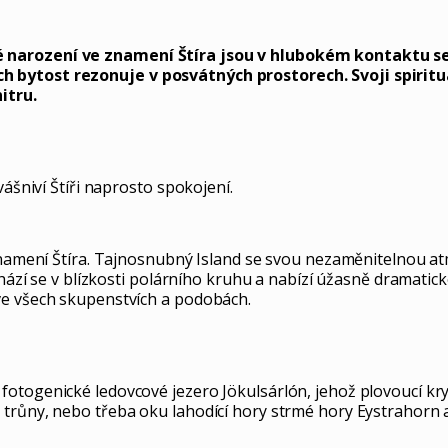
 narození ve znamení Štíra jsou v hlubokém kontaktu se
 bytost rezonuje v posvátných prostorech. Svoji spiritual
itru.
vášniví Štíři naprosto spokojení.
 znamení Štíra. Tajnosnubný Island se svou nezaměnitelnou at
hází se v blízkosti polárního kruhu a nabízí úžasně dramaticko
ve všech skupenstvích a podobách.
 fotogenické ledovcové jezero Jökulsárlón, jehož plovoucí 
trůny, nebo třeba oku lahodící hory strmé hory Eystrahorn a 