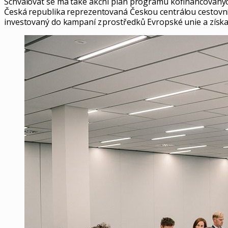
Schvalovat se má také akční plán programu kofinancovaných
Česká republika reprezentovaná Českou centrálou cestovní
investovaný do kampaní z prostředků Evropské unie a získat 