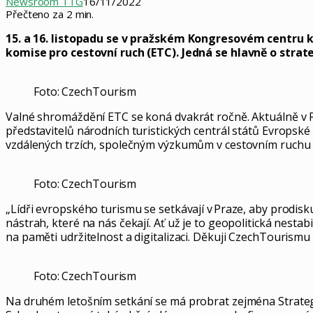
Newsroom TTG
16/11/2022
Přečteno za 2 min.
15. a 16. listopadu se v pražském Kongresovém centru 
komise pro cestovní ruch (ETC). Jedná se hlavně o strat
Foto: CzechTourism
Valné shromáždění ETC se koná dvakrát ročně. Aktuálně v Pr
představitelů národních turistických centrál států Evropské
vzdálených trzích, společným výzkumům v cestovním ruchu a 
Foto: CzechTourism
„Lídři evropského turismu se setkávají v Praze, aby prodis
nástrah, které na nás čekají. Ať už je to geopolitická nestab
na paměti udržitelnost a digitalizaci. Děkuji CzechTourismu z
Foto: CzechTourism
Na druhém letošním setkání se má probrat zejména Strategi