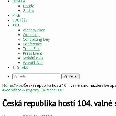
HORECA
Hotely
Gastro
MICE
SOUTĚŽE
AKCE
Všechny akce
Workshop
Contracting Day
Conference
Trade Fair
Press Event
Setkání B2B
Vytvořit Akci
TTG TALK
Vyhledat
Home
/
Akce
/
Česká republika hostí 104. valné shromáždění Evrops
Akce
Města & regiony ČR
Praha
TOP
Česká republika hostí 104. valné