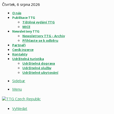
Čtvrtek, 6 srpna 2026
O nás
Publikace TTG
Tištěná vydání TTG
MICE
Newslettery TTG
Newslettery TTG – Archiv
Přihlaste se k odběru
Partneři
Ceník inzerce
Kontakty
Udržitelná turistika
Udržitelná doprava
Udržitelné služby
Udržitelné ubytování
Sidebar
Menu
Vyhledat