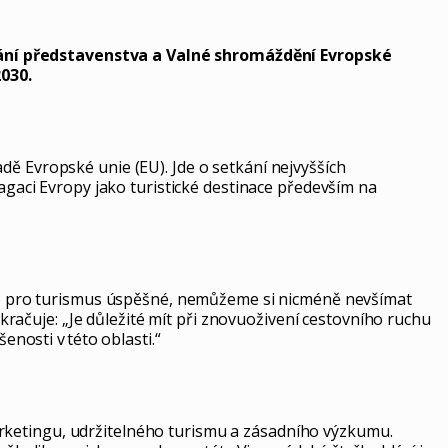
kání představenstva a Valné shromáždění Evropské
030.
dě Evropské unie (EU). Jde o setkání nejvyšších
pagaci Evropy jako turistické destinace především na
bylo pro turismus úspěšné, nemůžeme si nicméně nevšímat
okračuje: „Je důležité mít při znovuoživení cestovního ruchu
enosti v této oblasti.“
rketingu, udržitelného turismu a zásadního výzkumu.