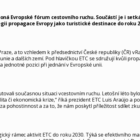
koná Evropské fórum cestovního ruchu. Součástí je i set
egii propagace Evropy jako turistické destinace do roku 2
aze, a to vzhledem k předsednictví České republiky (ČR) v Ra
 unie a dalších zemí. Pod hlavičkou ETC se sdružují kvůli pro
jednotné pozici při jednání v Evropské unii.
kutovali současnou situaci v cestovním ruchu. Letošní léto 
ilita či ekonomická krize,“ říká prezident ETC Luis Araújo a p
a pohostinnost a za to, že nám poskytl příležitost sdílet zkuš
cký rámec aktivit ETC do roku 2030. Týká se efektivního ma