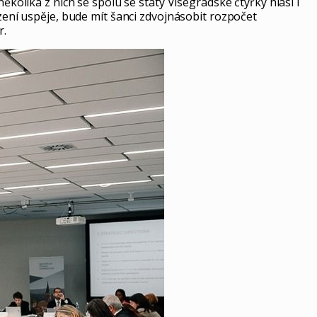
lika z nich se spolu se státy Visegrádské čtyřky hlásí i
ní uspěje, bude mít šanci zdvojnásobit rozpočet
r.