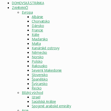
DOMOVSKÁ STRÁNKA
ZAHRANIČÍ
Evropa
Albánie
Chorvatsko
Dánsko
Francie
Itálie
Maďarsko
Malta
Kanárské ostrovy
Německo
Norsko
Polsko
Rakousko
Severní Makedonie
Slovensko
Španělsko
Švýcarsko
Řecko
Blízký východ
Izrael
Saúdská Arábie
Spojené arabské emiráty
Asie