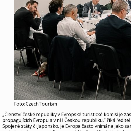
Foto: CzechTourism
„Členství české republiky v Evropské turistické komisi je zá
propagujících Evropu a v ní i Českou republiku,“ říká ředit
Spojené státy či Japonsko, je Evropa často vnímána jako sa