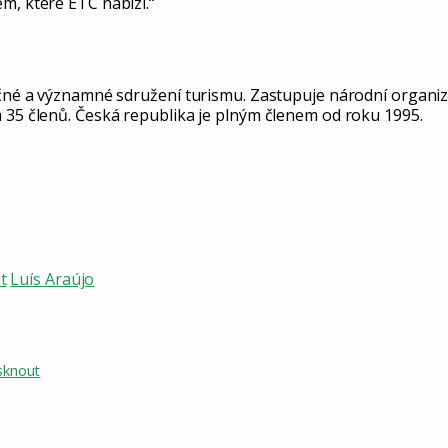
m, které ETC nabízí.“
nečné a významné sdružení turismu. Zastupuje národní organi
á 35 členů. Česká republika je plným členem od roku 1995.
t
Luís Araújo
sknout