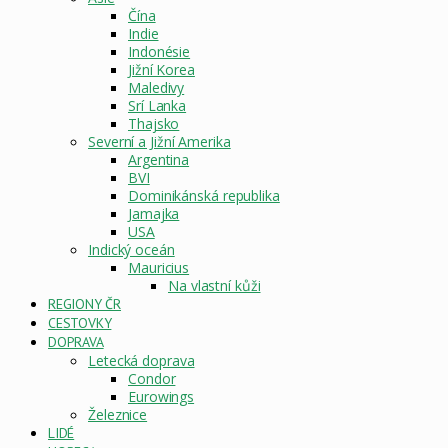
Čína
Indie
Indonésie
Jižní Korea
Maledivy
Srí Lanka
Thajsko
Severní a Jižní Amerika
Argentina
BVI
Dominikánská republika
Jamajka
USA
Indický oceán
Mauricius
Na vlastní kůži
REGIONY ČR
CESTOVKY
DOPRAVA
Letecká doprava
Condor
Eurowings
Železnice
LIDÉ