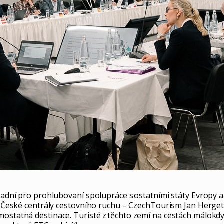
sadní pro prohlubovaní spolupráce s ostatními státy Evropy a 
el České centrály cestovního ruchu – CzechTourism Jan Herget
mostatná destinace. Turisté z těchto zemí na cestách málokdy