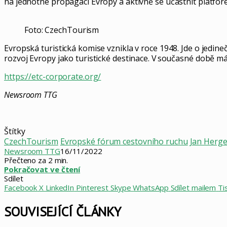
na jednotné propagaci Evropy a aktivně se účastnit platfore
Foto: CzechTourism
Evropská turistická komise vznikla v roce 1948. Jde o jedi
rozvoj Evropy jako turistické destinace. V současné době m
https://etc-corporate.org/
Newsroom TTG
Štítky
CzechTourism
Evropské fórum cestovního ruchu
Jan Herge
Newsroom TTG
16/11/2022
Přečteno za 2 min.
Pokračovat ve čtení
Sdílet
Facebook
X
LinkedIn
Pinterest
Skype
WhatsApp
Sdílet mailem
Ti
SOUVISEJÍCÍ ČLÁNKY