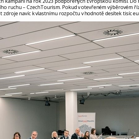
 kampaní na rok 2023 podpořených Evropskou komisí. Do něko
ho ruchu – CzechTourism. Pokud v otevřeném výběrovém říze
zdroje navíc k vlastnímu rozpočtu v hodnotě desítek tisíc eu