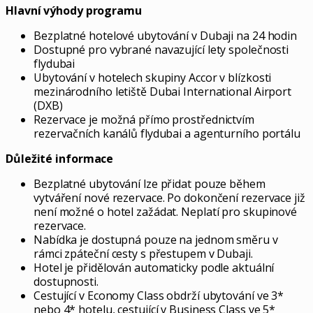
Hlavní výhody programu
Bezplatné hotelové ubytování v Dubaji na 24 hodin
Dostupné pro vybrané navazující lety společnosti
flydubai
Ubytování v hotelech skupiny Accor v blízkosti
mezinárodního letiště Dubai International Airport
(DXB)
Rezervace je možná přímo prostřednictvím
rezervačních kanálů flydubai a agenturního portálu
Důležité informace
Bezplatné ubytování lze přidat pouze během
vytváření nové rezervace. Po dokončení rezervace již
není možné o hotel zažádat. Neplatí pro skupinové
rezervace.
Nabídka je dostupná pouze na jednom směru v
rámci zpáteční cesty s přestupem v Dubaji.
Hotel je přidělován automaticky podle aktuální
dostupnosti.
Cestující v Economy Class obdrží ubytování ve 3*
nebo 4* hotelu, cestující v Business Class ve 5*