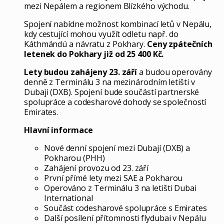
mezi Nepálem a regionem Blízkého východu.
Spojení nabídne možnost kombinací letů v Nepálu,
kdy cestující mohou využít odletu např. do
Káthmándú a návratu z Pokhary.
Ceny zpátečních
letenek do Pokhary již od 25 400 Kč.
Lety budou zahájeny 23. září
a budou operovány
denně z Terminálu 3 na mezinárodním letišti v
Dubaji (DXB). Spojení bude součástí partnerské
spolupráce a codesharové dohody se společností
Emirates.
Hlavní informace
Nové denní spojení mezi Dubají (DXB) a
Pokharou (PHH)
Zahájení provozu od 23. září
První přímé lety mezi SAE a Pokharou
Operováno z Terminálu 3 na letišti Dubai
International
Součást codesharové spolupráce s Emirates
Další posílení přítomnosti flydubai v Nepálu