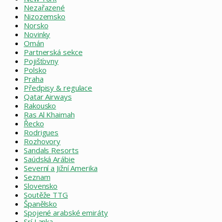
Nezařazené
Nizozemsko
Norsko
Novinky
Omán
Partnerská sekce
Pojišťovny
Polsko
Praha
Předpisy & regulace
Qatar Airways
Rakousko
Ras Al Khaimah
Řecko
Rodrigues
Rozhovory
Sandals Resorts
Saúdská Arábie
Severní a Jižní Amerika
Seznam
Slovensko
Soutěže TTG
Španělsko
Spojené arabské emiráty
Srí Lanka