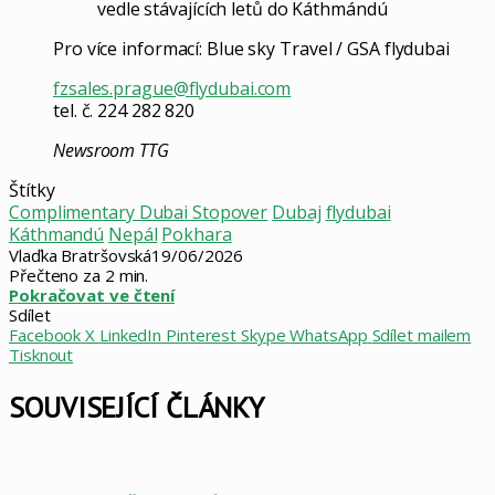
vedle stávajících letů do Káthmándú
Pro více informací: Blue sky Travel / GSA flydubai
fzsales.prague@flydubai.com
tel. č. 224 282 820
Newsroom TTG
Štítky
Complimentary Dubai Stopover
Dubaj
flydubai
Káthmandú
Nepál
Pokhara
Vlaďka Bratršovská
19/06/2026
Přečteno za 2 min.
Pokračovat ve čtení
Sdílet
Facebook
X
LinkedIn
Pinterest
Skype
WhatsApp
Sdílet mailem
Tisknout
SOUVISEJÍCÍ ČLÁNKY