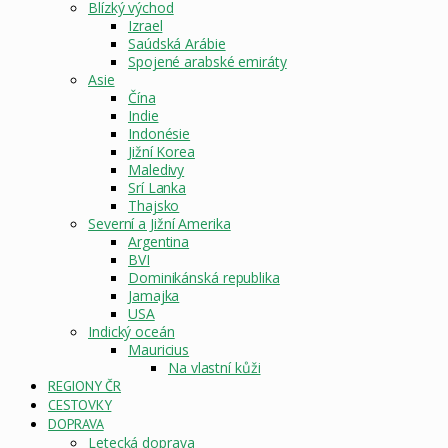
Blízký východ
Izrael
Saúdská Arábie
Spojené arabské emiráty
Asie
Čína
Indie
Indonésie
Jižní Korea
Maledivy
Srí Lanka
Thajsko
Severní a Jižní Amerika
Argentina
BVI
Dominikánská republika
Jamajka
USA
Indický oceán
Mauricius
Na vlastní kůži
REGIONY ČR
CESTOVKY
DOPRAVA
Letecká doprava