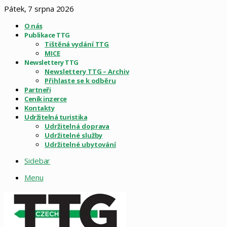
Pátek, 7 srpna 2026
O nás
Publikace TTG
Tištěná vydání TTG
MICE
Newslettery TTG
Newslettery TTG – Archiv
Přihlaste se k odběru
Partneři
Ceník inzerce
Kontakty
Udržitelná turistika
Udržitelná doprava
Udržitelné služby
Udržitelné ubytování
Sidebar
Menu