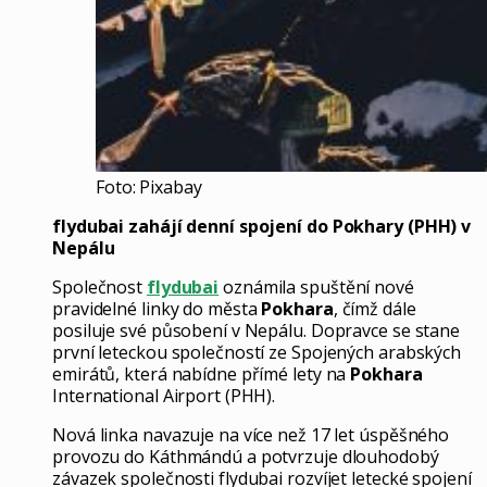
Foto: Pixabay
flydubai zahájí denní spojení do Pokhary (PHH) v
Nepálu
Společnost
flydubai
oznámila spuštění nové
pravidelné linky do města
Pokhara
, čímž dále
posiluje své působení v Nepálu. Dopravce se stane
první leteckou společností ze Spojených arabských
emirátů, která nabídne přímé lety na
Pokhara
International Airport (PHH).
Nová linka navazuje na více než 17 let úspěšného
provozu do Káthmándú a potvrzuje dlouhodobý
závazek společnosti flydubai rozvíjet letecké spojení