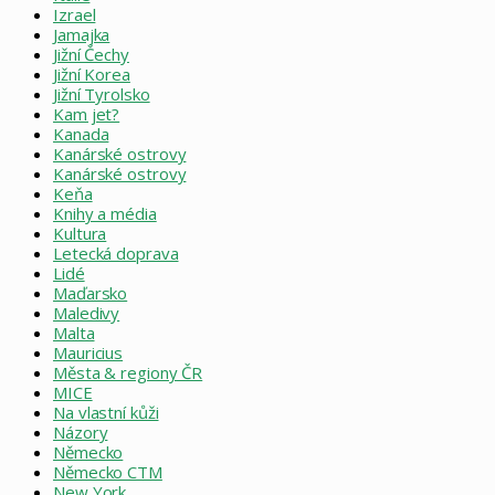
Izrael
Jamajka
Jižní Čechy
Jižní Korea
Jižní Tyrolsko
Kam jet?
Kanada
Kanárské ostrovy
Kanárské ostrovy
Keňa
Knihy a média
Kultura
Letecká doprava
Lidé
Maďarsko
Maledivy
Malta
Mauricius
Města & regiony ČR
MICE
Na vlastní kůži
Názory
Německo
Německo CTM
New York