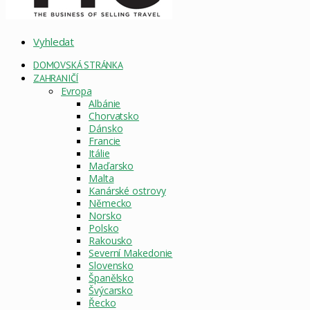
Vyhledat
DOMOVSKÁ STRÁNKA
ZAHRANIČÍ
Evropa
Albánie
Chorvatsko
Dánsko
Francie
Itálie
Maďarsko
Malta
Kanárské ostrovy
Německo
Norsko
Polsko
Rakousko
Severní Makedonie
Slovensko
Španělsko
Švýcarsko
Řecko