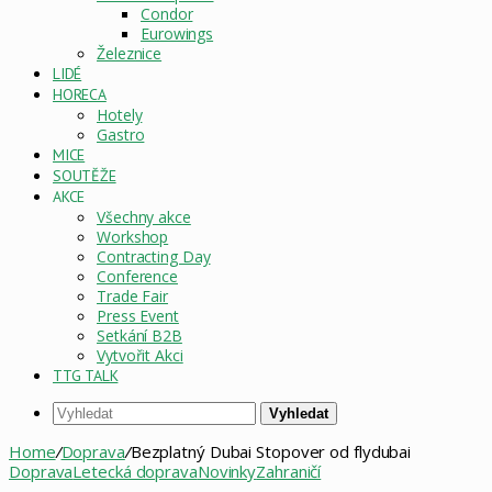
Condor
Eurowings
Železnice
LIDÉ
HORECA
Hotely
Gastro
MICE
SOUTĚŽE
AKCE
Všechny akce
Workshop
Contracting Day
Conference
Trade Fair
Press Event
Setkání B2B
Vytvořit Akci
TTG TALK
Vyhledat
Home
/
Doprava
/
Bezplatný Dubai Stopover od flydubai
Doprava
Letecká doprava
Novinky
Zahraničí