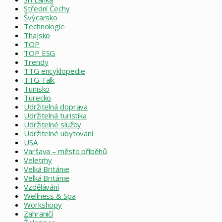
Střední Čechy
Švýcarsko
Technologie
Thajsko
TOP
TOP ESG
Trendy
TTG encyklopedie
TTG Talk
Tunisko
Turecko
Udržitelná doprava
Udržitelná turistika
Udržitelné služby
Udržitelné ubytování
USA
Varšava – město příběhů
Veletrhy
Velká Británie
Velká Británie
Vzdělávání
Wellness & Spa
Workshopy
Zahraničí