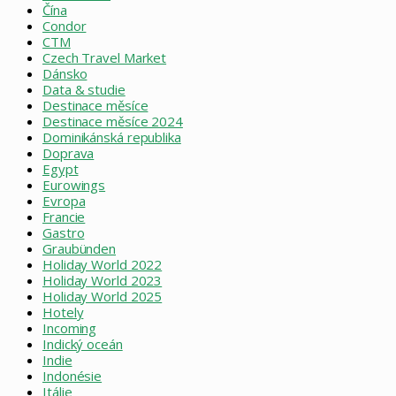
Čína
Condor
CTM
Czech Travel Market
Dánsko
Data & studie
Destinace měsíce
Destinace měsíce 2024
Dominikánská republika
Doprava
Egypt
Eurowings
Evropa
Francie
Gastro
Graubünden
Holiday World 2022
Holiday World 2023
Holiday World 2025
Hotely
Incoming
Indický oceán
Indie
Indonésie
Itálie