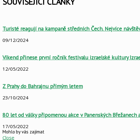
SOUVISEJÍCÍ ČLÁNKY
Turisté reagují na kampaně středních Čech. Nejvíce návštěv
09/12/2024
Víkend přinese první ročník festivalu izraelské kultury Izra
12/05/2022
Z Prahy do Bahrajnu přímým letem
23/10/2024
80 let od války připomenou akce v Panenských Břežanech a
17/05/2022
Mohlo by vás zajímat
Close