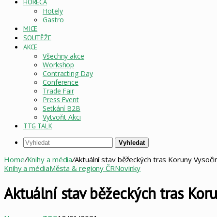
HORECA
Hotely
Gastro
MICE
SOUTĚŽE
AKCE
Všechny akce
Workshop
Contracting Day
Conference
Trade Fair
Press Event
Setkání B2B
Vytvořit Akci
TTG TALK
Vyhledat
Home
/
Knihy a média
/
Aktuální stav běžeckých tras Koruny Vysoč
Knihy a média
Města & regiony ČR
Novinky
Aktuální stav běžeckých tras Ko