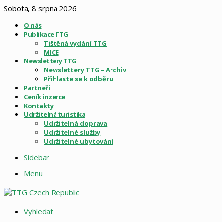
Sobota, 8 srpna 2026
O nás
Publikace TTG
Tištěná vydání TTG
MICE
Newslettery TTG
Newslettery TTG – Archiv
Přihlaste se k odběru
Partneři
Ceník inzerce
Kontakty
Udržitelná turistika
Udržitelná doprava
Udržitelné služby
Udržitelné ubytování
Sidebar
Menu
Vyhledat