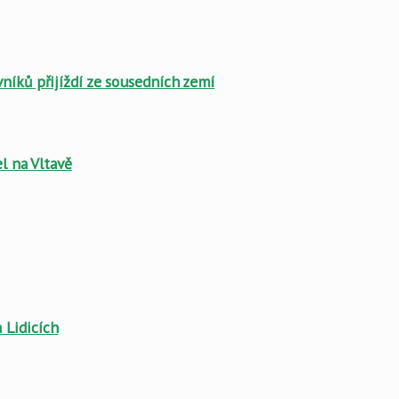
níků přijíždí ze sousedních zemí
el na Vltavě
 Lidicích