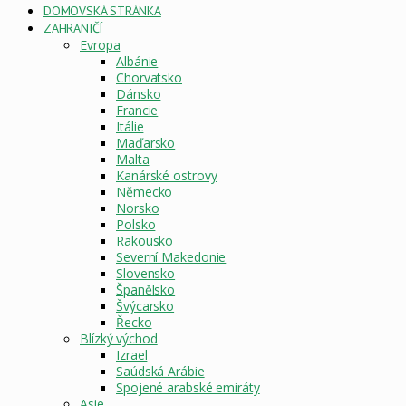
DOMOVSKÁ STRÁNKA
ZAHRANIČÍ
Evropa
Albánie
Chorvatsko
Dánsko
Francie
Itálie
Maďarsko
Malta
Kanárské ostrovy
Německo
Norsko
Polsko
Rakousko
Severní Makedonie
Slovensko
Španělsko
Švýcarsko
Řecko
Blízký východ
Izrael
Saúdská Arábie
Spojené arabské emiráty
Asie