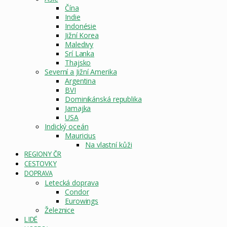
Čína
Indie
Indonésie
Jižní Korea
Maledivy
Srí Lanka
Thajsko
Severní a Jižní Amerika
Argentina
BVI
Dominikánská republika
Jamajka
USA
Indický oceán
Mauricius
Na vlastní kůži
REGIONY ČR
CESTOVKY
DOPRAVA
Letecká doprava
Condor
Eurowings
Železnice
LIDÉ