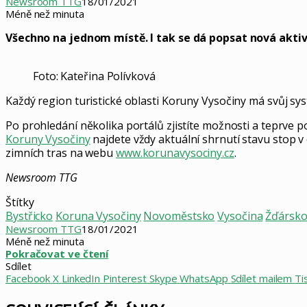
Newsroom TTG
18/01/2021
Méně než minuta
Všechno na jednom místě. I tak se dá popsat nová aktiv
Foto: Kateřina Polívková
Každý region turistické oblasti Koruny Vysočiny má svůj sys
Po prohledání několika portálů zjistíte možnosti a teprve 
Koruny Vysočiny
najdete vždy aktuální shrnutí stavu stop v 
zimních tras na webu
www.korunavysociny.cz
.
Newsroom TTG
Štítky
Bystřicko
Koruna Vysočiny
Novoměstsko
Vysočina
Žďársk
Newsroom TTG
18/01/2021
Méně než minuta
Pokračovat ve čtení
Sdílet
Facebook
X
LinkedIn
Pinterest
Skype
WhatsApp
Sdílet mailem
Ti