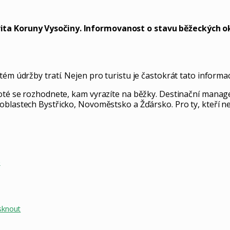
ita Koruny Vysočiny. Informovanost o stavu běžeckých ok
tém údržby tratí. Nejen pro turistu je častokrát tato inform
poté se rozhodnete, kam vyrazíte na běžky. Destinační managem
oblastech Bystřicko, Novoměstsko a Žďársko. Pro ty, kteří nep
o
sknout