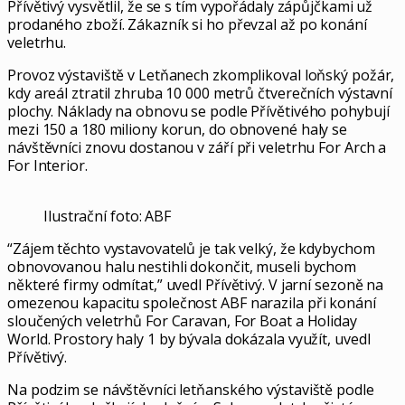
Přívětivý vysvětlil, že se s tím vypořádaly zápůjčkami už
prodaného zboží. Zákazník si ho převzal až po konání
veletrhu.
Provoz výstaviště v Letňanech zkomplikoval loňský požár,
kdy areál ztratil zhruba 10 000 metrů čtverečních výstavní
plochy. Náklady na obnovu se podle Přívětivého pohybují
mezi 150 a 180 miliony korun, do obnovené haly se
návštěvníci znovu dostanou v září při veletrhu For Arch a
For Interior.
Ilustrační foto: ABF
“Zájem těchto vystavovatelů je tak velký, že kdybychom
obnovovanou halu nestihli dokončit, museli bychom
některé firmy odmítat,” uvedl Přívětivý. V jarní sezoně na
omezenou kapacitu společnost ABF narazila při konání
sloučených veletrhů For Caravan, For Boat a Holiday
World. Prostory haly 1 by bývala dokázala využít, uvedl
Přívětivý.
Na podzim se návštěvníci letňanského výstaviště podle