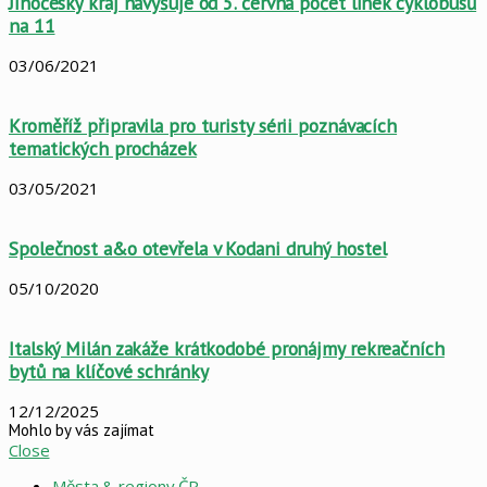
Jihočeský kraj navyšuje od 5. června počet linek cyklobusů
na 11
03/06/2021
Kroměříž připravila pro turisty sérii poznávacích
tematických procházek
03/05/2021
Společnost a&o otevřela v Kodani druhý hostel
05/10/2020
Italský Milán zakáže krátkodobé pronájmy rekreačních
bytů na klíčové schránky
12/12/2025
Mohlo by vás zajímat
Close
Města & regiony ČR