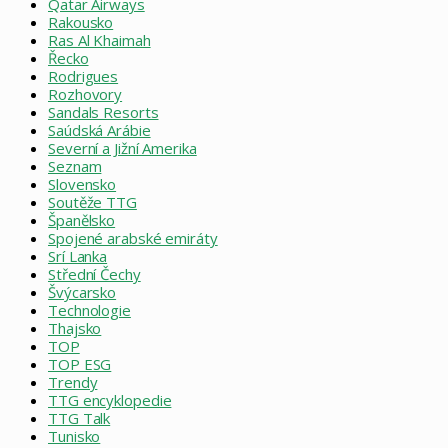
Qatar Airways
Rakousko
Ras Al Khaimah
Řecko
Rodrigues
Rozhovory
Sandals Resorts
Saúdská Arábie
Severní a Jižní Amerika
Seznam
Slovensko
Soutěže TTG
Španělsko
Spojené arabské emiráty
Srí Lanka
Střední Čechy
Švýcarsko
Technologie
Thajsko
TOP
TOP ESG
Trendy
TTG encyklopedie
TTG Talk
Tunisko