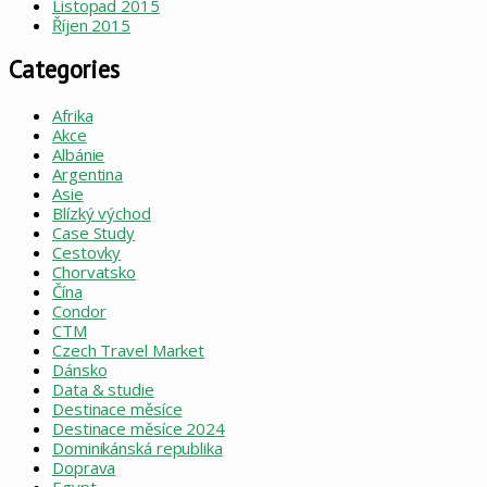
Listopad 2015
Říjen 2015
Categories
Afrika
Akce
Albánie
Argentina
Asie
Blízký východ
Case Study
Cestovky
Chorvatsko
Čína
Condor
CTM
Czech Travel Market
Dánsko
Data & studie
Destinace měsíce
Destinace měsíce 2024
Dominikánská republika
Doprava