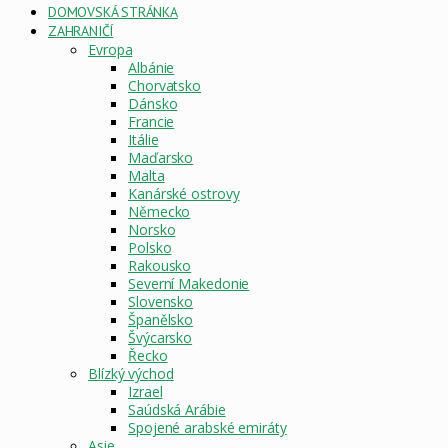
DOMOVSKÁ STRÁNKA
ZAHRANIČÍ
Evropa
Albánie
Chorvatsko
Dánsko
Francie
Itálie
Maďarsko
Malta
Kanárské ostrovy
Německo
Norsko
Polsko
Rakousko
Severní Makedonie
Slovensko
Španělsko
Švýcarsko
Řecko
Blízký východ
Izrael
Saúdská Arábie
Spojené arabské emiráty
Asie