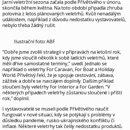
Jarní veletržní sezona začala podle Přívětivého v únoru,
skončila během května. Na toto období připadla zhruba
polovina z letos plánovaných veletrhů. Kvůli nenadálým
událostem, například z důvodu nedostatku vystavovatelů,
nebylo třeba žádný rušit.
Ilustrační foto: ABF
“Dobře jsme zvolili strategii v přípravách na letošní rok,
kdy jsme sloučili několik k sobě ladících veletrhů, které
měli dříve samostatné termíny,” uvedl. Jednalo se
například o veletrhy For Caravan, For Boat a Holiday
World. Přívětivý řekl, že je spojuje cestování, zábava,
zážitek a dobře se navzájem doplnily. Dalším příklad
sloučení byly veletrhy For Interior a For Garden. “V
některých případech veletrhy zůstanou sloučené i příští
rok,” doplnil.
I vystavovatelé se museli podle Přívětivého naučit
fungovat v nové situaci, kdy se potýkají s problémy v
důsledku pandemie, rusko-ukrajinského konfliktu či
inflace. Některé veletrhy tak čelily nedostatku produktů.