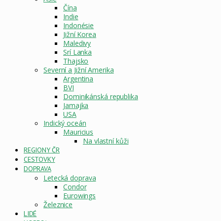
Čína
Indie
Indonésie
Jižní Korea
Maledivy
Srí Lanka
Thajsko
Severní a Jižní Amerika
Argentina
BVI
Dominikánská republika
Jamajka
USA
Indický oceán
Mauricius
Na vlastní kůži
REGIONY ČR
CESTOVKY
DOPRAVA
Letecká doprava
Condor
Eurowings
Železnice
LIDÉ