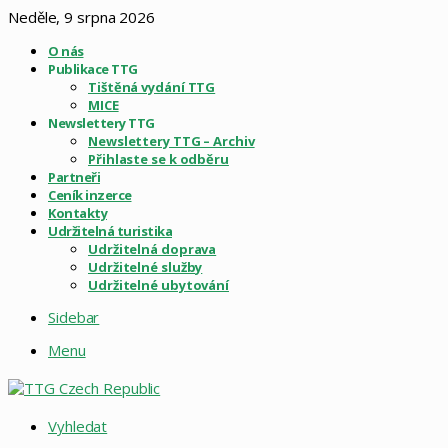
Neděle, 9 srpna 2026
O nás
Publikace TTG
Tištěná vydání TTG
MICE
Newslettery TTG
Newslettery TTG – Archiv
Přihlaste se k odběru
Partneři
Ceník inzerce
Kontakty
Udržitelná turistika
Udržitelná doprava
Udržitelné služby
Udržitelné ubytování
Sidebar
Menu
Vyhledat