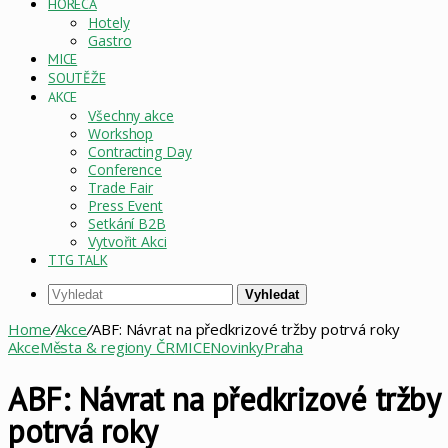
HORECA
Hotely
Gastro
MICE
SOUTĚŽE
AKCE
Všechny akce
Workshop
Contracting Day
Conference
Trade Fair
Press Event
Setkání B2B
Vytvořit Akci
TTG TALK
Vyhledat
Home
/
Akce
/
ABF: Návrat na předkrizové tržby potrvá roky
Akce
Města & regiony ČR
MICE
Novinky
Praha
ABF: Návrat na předkrizové tržby
potrvá roky