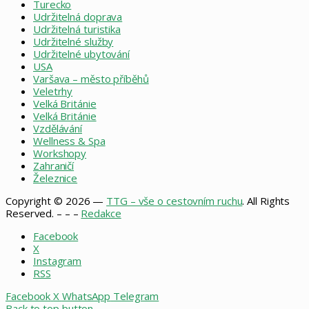
Turecko
Udržitelná doprava
Udržitelná turistika
Udržitelné služby
Udržitelné ubytování
USA
Varšava – město příběhů
Veletrhy
Velká Británie
Velká Británie
Vzdělávání
Wellness & Spa
Workshopy
Zahraničí
Železnice
Copyright © 2026 —
TTG – vše o cestovním ruchu
. All Rights
Reserved. – – –
Redakce
Facebook
X
Instagram
RSS
Facebook
X
WhatsApp
Telegram
Back to top button