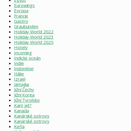
Egypt
Eurowings
Evropa
Francie
Gastro
Graubünden
Holiday World 2022
Holiday World 2023
Holiday World 2025
Hotely
Incoming
Indický oceán
Indie
Indonésie
Itálie
Izrael
Jamajka
Jižní Čechy
Jižní Korea
Jižní Tyrolsko
Kam jet?
Kanada
Kanárské ostrovy
Kanárské ostrovy
Keňa