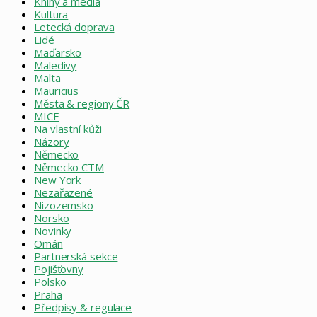
Knihy a média
Kultura
Letecká doprava
Lidé
Maďarsko
Maledivy
Malta
Mauricius
Města & regiony ČR
MICE
Na vlastní kůži
Názory
Německo
Německo CTM
New York
Nezařazené
Nizozemsko
Norsko
Novinky
Omán
Partnerská sekce
Pojišťovny
Polsko
Praha
Předpisy & regulace