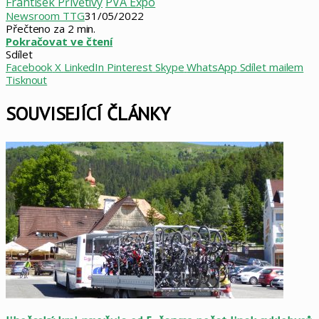
František Přívětivý
PVA Expo
Newsroom TTG
31/05/2022
Přečteno za 2 min.
Pokračovat ve čtení
Sdílet
Facebook
X
LinkedIn
Pinterest
Skype
WhatsApp
Sdílet mailem
Tisknout
SOUVISEJÍCÍ ČLÁNKY