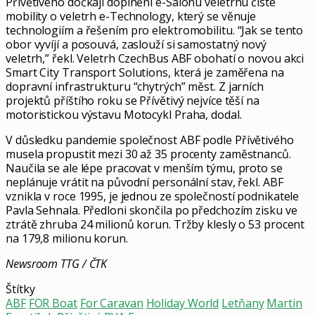
Přívětivého dočkají doplnění e-Salonu veletrhu čisté
mobility o veletrh e-Technology, který se věnuje
technologiím a řešením pro elektromobilitu. “Jak se tento
obor vyvíjí a posouvá, zaslouží si samostatný nový
veletrh,” řekl. Veletrh CzechBus ABF obohatí o novou akci
Smart City Transport Solutions, která je zaměřena na
dopravní infrastrukturu “chytrých” měst. Z jarních
projektů příštího roku se Přívětivý nejvíce těší na
motoristickou výstavu Motocykl Praha, dodal.
V důsledku pandemie společnost ABF podle Přívětivého
musela propustit mezi 30 až 35 procenty zaměstnanců.
Naučila se ale lépe pracovat v menším týmu, proto se
neplánuje vrátit na původní personální stav, řekl. ABF
vznikla v roce 1995, je jednou ze společností podnikatele
Pavla Sehnala. Předloni skončila po předchozím zisku ve
ztrátě zhruba 24 milionů korun. Tržby klesly o 53 procent
na 179,8 milionu korun.
Newsroom TTG / ČTK
Štítky
ABF
FOR Boat
For Caravan
Holiday World
Letňany
Martin