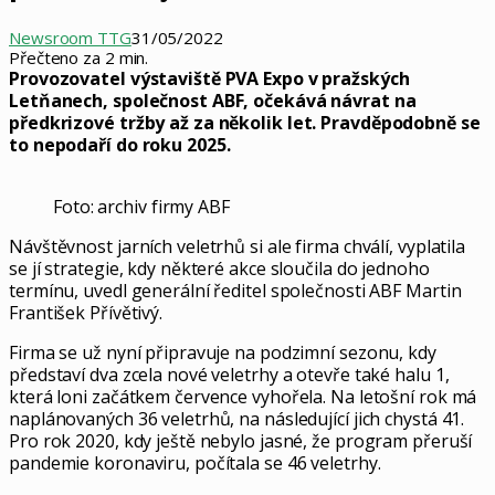
Newsroom TTG
31/05/2022
Přečteno za 2 min.
Provozovatel výstaviště PVA Expo v pražských
Letňanech, společnost ABF, očekává návrat na
předkrizové tržby až za několik let. Pravděpodobně se
to nepodaří do roku 2025.
Foto: archiv firmy ABF
Návštěvnost jarních veletrhů si ale firma chválí, vyplatila
se jí strategie, kdy některé akce sloučila do jednoho
termínu, uvedl generální ředitel společnosti ABF Martin
František Přívětivý.
Firma se už nyní připravuje na podzimní sezonu, kdy
představí dva zcela nové veletrhy a otevře také halu 1,
která loni začátkem července vyhořela. Na letošní rok má
naplánovaných 36 veletrhů, na následující jich chystá 41.
Pro rok 2020, kdy ještě nebylo jasné, že program přeruší
pandemie koronaviru, počítala se 46 veletrhy.