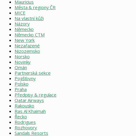
Mauricius
Města & regiony ČR
MICE
Na vlastní kůži
Názory
Německo
Německo CTM
New York
Nezařazené
Nizozemsko
Norsko
Novinky
Omán
Partnerská sekce
Pojišťovny
Polsko
Praha
Předpisy & regulace
Qatar Airways
Rakousko
Ras Al Khaimah
Řecko
Rodrigues
Rozhovory
Sandals Resorts