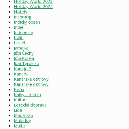
Holiday World 2023
Holiday World 2025
Hotely
Incoming
Indický oceán
Indie
Indonésie
Itálie
Izrael
Jamajka
Jižní Čechy
Jižní Korea
Jižní Tyrolsko
Kam jet?
Kanada
Kanárské ostrovy
Kanárské ostrovy
Keňa
Knihy a média
Kultura
Letecká doprava
Lidé
Maďarsko
Maledivy
Malta