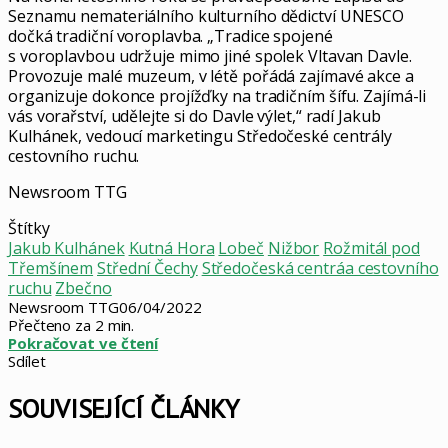
Seznamu nemateriálního kulturního dědictví UNESCO
dočká tradiční voroplavba. „Tradice spojené
s voroplavbou udržuje mimo jiné spolek Vltavan Davle.
Provozuje malé muzeum, v létě pořádá zajímavé akce a
organizuje dokonce projížďky na tradičním šífu. Zajímá-li
vás vorařství, udělejte si do Davle výlet,“ radí Jakub
Kulhánek, vedoucí marketingu Středočeské centrály
cestovního ruchu.
Newsroom TTG
Štítky
Jakub Kulhánek
Kutná Hora
Lobeč
Nižbor
Rožmitál pod
Třemšínem
Střední Čechy
Středočeská centráa cestovního
ruchu
Zbečno
Newsroom TTG
06/04/2022
Přečteno za 2 min.
Pokračovat ve čtení
Sdílet
Facebook
X
LinkedIn
Pinterest
Skype
WhatsApp
Sdílet
Tisknout
mailem
SOUVISEJÍCÍ ČLÁNKY