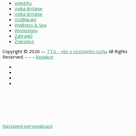
Veletrhy
Velká Británie
Velká Británie
Vzdělávání
Wellness & Spa
Workshopy
Zahraničí
Železnice
Copyright © 2026 —
TTG – vše o cestovním ruchu
. All Rights
Reserved. – – –
Redakce
Facebook
X
Instagram
RSS
Facebook
X
WhatsApp
Telegram
Back
to
top
button
Nastavení personalizace