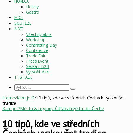
HORECA
Hotely
Gastro
MICE
SOUTĚŽE
AKCE
Všechny akce
Workshop
Contracting Day
Conference
Trade Fair
Press Event
Setkání B2B
Vytvořit Akci
TTG TALK
Vyhledat
Home
/
Kam jet?
/
10 tipů, kde ve středních Čechách vyzkoušet
tradice
Kam jet?
Města & regiony ČR
Novinky
Střední Čechy
10 tipů, kde ve středních