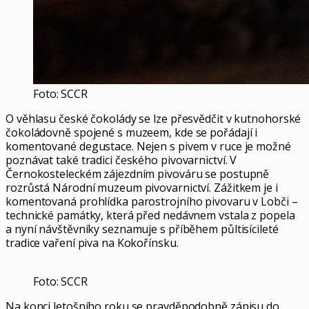
Foto: SCCR
O věhlasu české čokolády se lze přesvědčit v kutnohorské
čokoládovně spojené s muzeem, kde se pořádají i
komentované degustace. Nejen s pivem v ruce je možné
poznávat také tradici českého pivovarnictví. V
Černokosteleckém zájezdním pivováru se postupně
rozrůstá Národní muzeum pivovarnictví. Zážitkem je i
komentovaná prohlídka parostrojního pivovaru v Lobči –
technické památky, která před nedávnem vstala z popela
a nyní návštěvníky seznamuje s příběhem půltisícileté
tradice vaření piva na Kokořínsku.
Foto: SCCR
Na konci letošního roku se pravděpodobně zápisu do