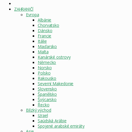
DOMOVSKÁ
STRÁNKA
ZAHRANIČÍ
Evropa
Albánie
Chorvatsko
Dánsko
Francie
Itálie
Maďarsko
Malta
Kanárské ostrovy
Německo
Norsko
Polsko
Rakousko
Severní Makedonie
Slovensko
Španělsko
Švýcarsko
Řecko
Blízký východ
Izrael
Saúdská Arábie
Spojené arabské emiráty
Asie