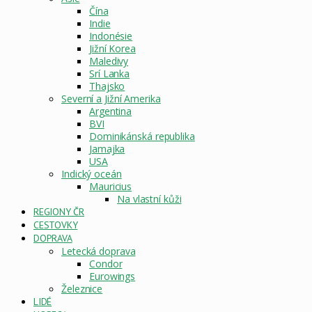
Čína
Indie
Indonésie
Jižní Korea
Maledivy
Srí Lanka
Thajsko
Severní a Jižní Amerika
Argentina
BVI
Dominikánská republika
Jamajka
USA
Indický oceán
Mauricius
Na vlastní kůži
REGIONY ČR
CESTOVKY
DOPRAVA
Letecká doprava
Condor
Eurowings
Železnice
LIDÉ