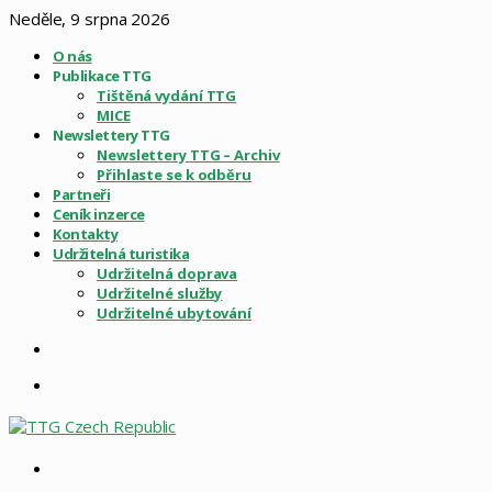
Neděle, 9 srpna 2026
O nás
Publikace TTG
Tištěná vydání TTG
MICE
Newslettery TTG
Newslettery TTG – Archiv
Přihlaste se k odběru
Partneři
Ceník inzerce
Kontakty
Udržitelná turistika
Udržitelná doprava
Udržitelné služby
Udržitelné ubytování
Sidebar
Menu
Vyhledat