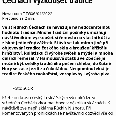
Čechách vyzkoušet tradice
Newsroom TTG
06/04/2022
Přečteno za 2 min.
Ve středních Čechách se navazuje na nedocenitelnou
hodnotu tradice. Mnohé tradiční podniky umožňují
návštěvníkům vyzkoušet si řemeslo na vlastní kůži a
získat jedinečný zážitek. Stává se tak mimo jiné při
objevování tradice českého skla a broušení křišťálu,
hrnčířství, knihtisku či výrobě svíček a mýdel a mnoha
dalších řemesel. V Hamousově statku ve Zbečně je
možné být svědky tradičního pečení chleba, do Kutné
Hory se zase jezdí za čokoládou. Neopominutelná je
tradice českého cvokařství, voroplavby i výroba piva.
Foto: SCCR
Křehkou krásu českých sklářských výrobků lze ve
středních Čechách zkoumat hned v několika sklárnách. K
návštěvě zve např. sklárna Rückl v Nižboru. Při
komentovaných prohlídkách se návštěvníci dozvědí vše od