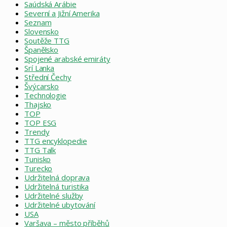
Saúdská Arábie
Severní a Jižní Amerika
Seznam
Slovensko
Soutěže TTG
Španělsko
Spojené arabské emiráty
Srí Lanka
Střední Čechy
Švýcarsko
Technologie
Thajsko
TOP
TOP ESG
Trendy
TTG encyklopedie
TTG Talk
Tunisko
Turecko
Udržitelná doprava
Udržitelná turistika
Udržitelné služby
Udržitelné ubytování
USA
Varšava – město příběhů