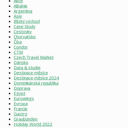
Akce
Albánie
Argentina
Asie
Blízký východ
Case Study
Cestovky
Chorvatsko
Čína
Condor
CTM
Czech Travel Market
Dánsko
Data & studie
Destinace měsíce
Destinace měsíce 2024
Dominikánská republika
Doprava
Egypt
Eurowings
Evropa
Francie
Gastro
Graubünden
Holiday World 2022