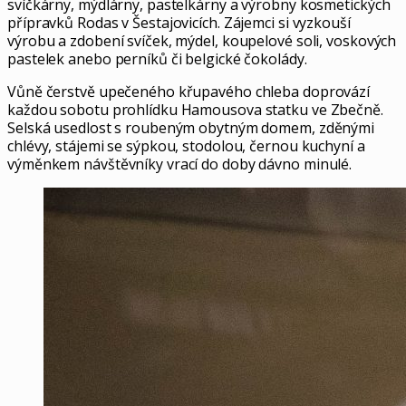
svíčkárny, mýdlárny, pastelkárny a výrobny kosmetických
přípravků Rodas v Šestajovicích. Zájemci si vyzkouší
výrobu a zdobení svíček, mýdel, koupelové soli, voskových
pastelek anebo perníků či belgické čokolády.
Vůně čerstvě upečeného křupavého chleba doprovází
každou sobotu prohlídku Hamousova statku ve Zbečně.
Selská usedlost s roubeným obytným domem, zděnými
chlévy, stájemi se sýpkou, stodolou, černou kuchyní a
výměnkem návštěvníky vrací do doby dávno minulé.