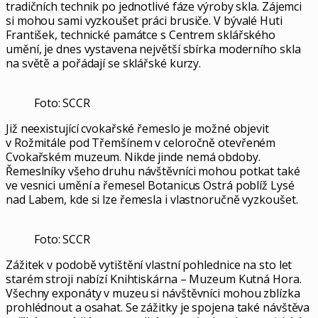
tradičních technik po jednotlivé fáze výroby skla. Zájemci
si mohou sami vyzkoušet práci brusiče. V bývalé Huti
František, technické památce s Centrem sklářského
umění, je dnes vystavena největší sbírka moderního skla
na světě a pořádají se sklářské kurzy.
Foto: SCCR
Již neexistující cvokařské řemeslo je možné objevit
v Rožmitále pod Třemšínem v celoročně otevřeném
Cvokařském muzeum. Nikde jinde nemá obdoby.
Řemeslníky všeho druhu návštěvníci mohou potkat také
ve vesnici umění a řemesel Botanicus Ostrá poblíž Lysé
nad Labem, kde si lze řemesla i vlastnoručně vyzkoušet.
Foto: SCCR
Zážitek v podobě vytištění vlastní pohlednice na sto let
starém stroji nabízí Knihtiskárna – Muzeum Kutná Hora.
Všechny exponáty v muzeu si návštěvníci mohou zblízka
prohlédnout a osahat. Se zážitky je spojena také návštěva