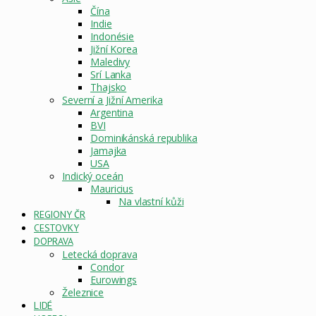
Čína
Indie
Indonésie
Jižní Korea
Maledivy
Srí Lanka
Thajsko
Severní a Jižní Amerika
Argentina
BVI
Dominikánská republika
Jamajka
USA
Indický oceán
Mauricius
Na vlastní kůži
REGIONY ČR
CESTOVKY
DOPRAVA
Letecká doprava
Condor
Eurowings
Železnice
LIDÉ