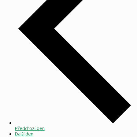
Předchozí den
Další den