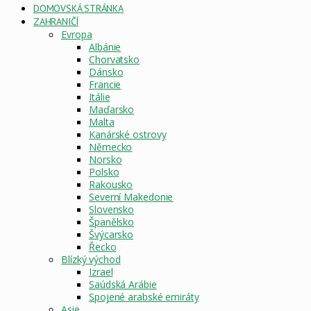
DOMOVSKÁ STRÁNKA
ZAHRANIČÍ
Evropa
Albánie
Chorvatsko
Dánsko
Francie
Itálie
Maďarsko
Malta
Kanárské ostrovy
Německo
Norsko
Polsko
Rakousko
Severní Makedonie
Slovensko
Španělsko
Švýcarsko
Řecko
Blízký východ
Izrael
Saúdská Arábie
Spojené arabské emiráty
Asie