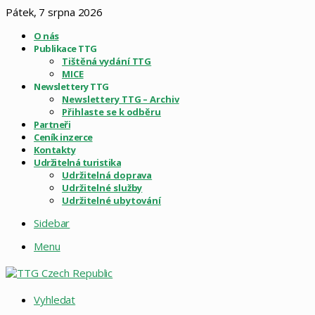
Pátek, 7 srpna 2026
O nás
Publikace TTG
Tištěná vydání TTG
MICE
Newslettery TTG
Newslettery TTG – Archiv
Přihlaste se k odběru
Partneři
Ceník inzerce
Kontakty
Udržitelná turistika
Udržitelná doprava
Udržitelné služby
Udržitelné ubytování
Sidebar
Menu
Vyhledat